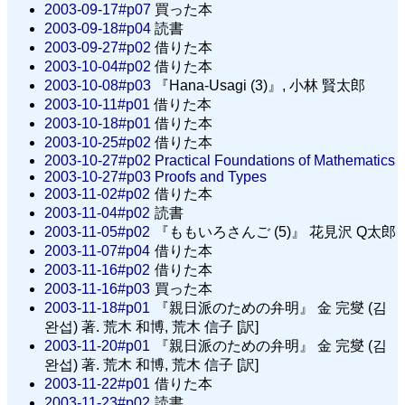
2003-09-17#p07
買った本
2003-09-18#p04
読書
2003-09-27#p02
借りた本
2003-10-04#p02
借りた本
2003-10-08#p03
『Hana-Usagi (3)』, 小林 賢太郎
2003-10-11#p01
借りた本
2003-10-18#p01
借りた本
2003-10-25#p02
借りた本
2003-10-27#p02
Practical Foundations of Mathematics
2003-10-27#p03
Proofs and Types
2003-11-02#p02
借りた本
2003-11-04#p02
読書
2003-11-05#p02
『ももいろさんご (5)』 花見沢 Q太郎
2003-11-07#p04
借りた本
2003-11-16#p02
借りた本
2003-11-16#p03
買った本
2003-11-18#p01
『親日派のための弁明』 金 完燮 (김
완섭) 著. 荒木 和博, 荒木 信子 [訳]
2003-11-20#p01
『親日派のための弁明』 金 完燮 (김
완섭) 著. 荒木 和博, 荒木 信子 [訳]
2003-11-22#p01
借りた本
2003-11-23#p02
読書