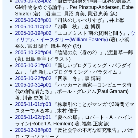
2005-10-02#p02
『遺伝子組換え作物—世界の飢餓と
GM作物をめぐる論争』. Per Pinstrup-Andersen, Ebbe
Shiøler (著) 沼 圭二, 貝沼 真美, 貝沼 恵美 (訳)
2005-10-03#p01
『司法のしゃべりすぎ』, 井上馨
2005-10-11#p02
『四季 秋』, 森 博嗣
2005-10-19#p02
『エコノミスト 南の貧困と闘う』,
ウ
ィリアム・イースタリー(William Easterly)
(著), 小浜
裕久, 冨田 陽子, 織井 啓介 (訳)
2005-10-20#p04
『陰陽の京〈巻の2〉』, 渡瀬 草一郎
(著), 田島 昭宇 (イラスト)
2005-10-21#p01
『新しいプログラミング・パラダイ
ム』, 『続 新しいプログラミング・パラダイム 』
2005-10-22#p02
『四季 冬』, 森 博嗣
2005-10-31#p01
『ハッカーと画家—コンピュータ時
代の創造者たち』, ポール・グレアム(Paul Graham)
著, 川合 史朗 訳
2005-11-01#p03
『株取引のことがマンガで3時間でマ
スターできる本』, 木村 佳子
2005-11-02#p01
『夏への扉』, ロバート・A・ハイン
ライン(Robert A. Heinlein) 著, 福島 正実 訳
2005-12-18#p03
『反社会学の不埒な研究報告』, パオ
ロ・マッツァリーノ