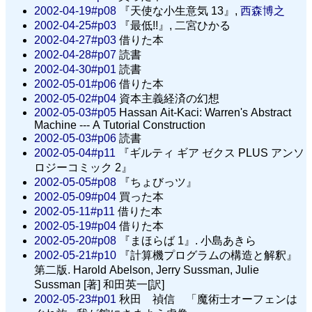
2002-04-19#p08
『天使な小生意気 13』,
西森博之
2002-04-25#p03
『最低!!』, 二宮ひかる
2002-04-27#p03
借りた本
2002-04-28#p07
読書
2002-04-30#p01
読書
2002-05-01#p06
借りた本
2002-05-02#p04
資本主義経済の幻想
2002-05-03#p05
Hassan Ait-Kaci: Warren's Abstract
Machine --- A Tutorial Construction
2002-05-03#p06
読書
2002-05-04#p11
『ギルティ ギア ゼクス PLUS アンソ
ロジーコミック 2』
2002-05-05#p08
『ちょびっツ』
2002-05-09#p04
買った本
2002-05-11#p11
借りた本
2002-05-19#p04
借りた本
2002-05-20#p08
『まほらば 1』. 小島あきら
2002-05-21#p10
『計算機プログラムの構造と解釈』
第二版. Harold Abelson, Jerry Sussman, Julie
Sussman [著] 和田英一[訳]
2002-05-23#p01
秋田 禎信 「魔術士オーフェンは