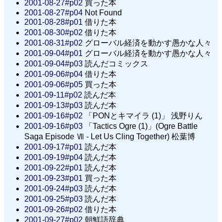
2001-08-27#p02
買った本
2001-08-27#p04
Not Found
2001-08-28#p01
借りた本
2001-08-30#p02
借りた本
2001-08-31#p02
グローバル経済を動かす愚かな人々
2001-09-04#p01
グローバル経済を動かす愚かな人々
2001-09-04#p03
読んだコミックス
2001-09-06#p04
借りた本
2001-09-06#p05
買った本
2001-09-11#p02
読んだ本
2001-09-13#p03
読んだ本
2001-09-16#p02
「PONとキマイラ (1)」 浅野りん
2001-09-16#p03
「Tactics Ogre (1)」(Ogre Battle
Saga Episode Ⅶ - Let Us Cling Together) 松葉博
2001-09-17#p01
読んだ本
2001-09-19#p04
読んだ本
2001-09-22#p01
読んだ本
2001-09-23#p01
買った本
2001-09-24#p03
読んだ本
2001-09-25#p03
読んだ本
2001-09-26#p02
借りた本
2001-09-27#p02
朝鮮語辞典