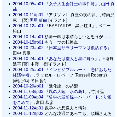
2004-10-05#p01
『女子大生会計士の事件簿』
,
山田 真
哉
2004-10-11#p01
『アリソンⅡ 真昼の夜の夢』, 時雨沢
恵一 [著]
黒星 紅白
[イラスト]
2004-10-12#p01
『BASTARD!!—黒い虹Ⅱ』, ベニー
松山
2004-10-14#p01
杉原千畝は素晴らしいと思うが……
2004-10-15#p01
もう一つの転換点
2004-10-23#p02
『日本型サラリーマンは復活する』
,
田中 秀臣
2004-10-24#p01
『あなたは虚人と星に舞う』
, 上遠野
浩平 [著], 中澤一登[イラスト]
2004-10-25#p01
『インビジブルハート—恋におちた
経済学者』
, ラッセル・ロバーツ (Russell Roberts)
[著], 沢崎 冬日 [訳]
2004-10-29#p01
「進化論」の起源
2004-11-08#p03
『風の大陸 氷の島1』
, 竹河 聖
2004-11-09#p04
『哲学の最前線—ハーバードより愛
をこめて』
, 富田 恭彦
2004-11-12#p01
数学への想像力と情熱
2004-11-12#p02
どんな境遇にあっても、頭脳さえあ