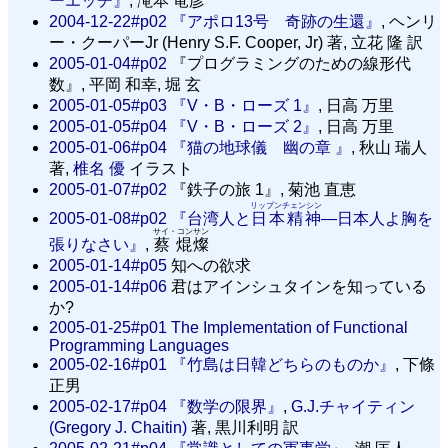
ーエッヂ』
, 滝本 竜彦
2004-12-22#p02
『アポロ13号 奇跡の生還』
, ヘンリ
ー・クーパーJr (Henry S.F. Cooper, Jr) 著, 立花 隆 訳
2005-01-04#p02
『プログラミングのための線形代
数』, 平岡 和幸, 堀 玄
2005-01-05#p03
『V・B・ローズ 1』
, 日高 万里
2005-01-05#p04
『V・B・ローズ 2』
, 日高 万里
2005-01-06#p04
『猫の地球儀 幽の章 』
, 秋山 瑞人
著,
椎名 優
イラスト
2005-01-07#p02
『鉄子の旅 1』, 菊池 直恵
リップンチェンシン
2005-01-08#p02
『台湾人と
日本精神
—日本人よ胸を
サイ・コンサン
張りなさい』
,
蔡 焜燦
2005-01-14#p05
知への欲求
2005-01-14#p06
君はアインシュタインを知っている
か?
2005-01-25#p01
The Implementation of Functional
Programming Languages
2005-02-16#p01
『竹島は日韓どちらのものか』
, 下條
正男
2005-02-17#p04
『数学の限界』
,
G.J.チャイティン
(Gregory J. Chaitin)
著, 黒川利明 訳