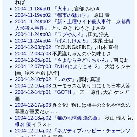
れば
2004-11-18#p01
『火車』
, 宮部 みゆき
2004-11-19#p02
『都市の魅力学』
, 原田 泰
2004-11-24#p02
『新・土曜ワイド殺人事件—京都藁
人形殺人事件』
, とり みき, ゆうき まさみ
2004-11-24#p03
『ラブやん 4』
, 田丸 浩史
2004-11-24#p04
『げんしけん 5』
, 木尾 士目
2004-12-03#p02
『YOUNG&FINE』, 山本 直樹
2004-12-03#p03
不思議ちゃんの小気味よさ
2004-12-05#p01
『さよならみどりちゃん』
, 南 Q太
2004-12-07#p03
『NHKにようこそ! 2』
, 大岩 ケンヂ
[画], 滝本 竜彦 [原作]
2004-12-10#p02
『…の女』
, 藤村 真理
2004-12-10#p03
ユーモラスな切り口による日本人論
2004-12-14#p01
『GOTH 』
, 乙一 原作, 大岩 ケンヂ
画
2004-12-17#p03
異文化理解には相手の文化や信念の
尊重が重要だが……
2004-12-18#p02
『猫の地球儀 焔の章』
, 秋山 瑞人 著,
椎名 優
イラスト
2004-12-19#p02
『ネガティブハッピー・チェーンソ