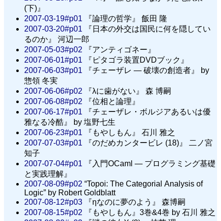
(下)』
2007-03-19#p01
『論理の哲学』 飯田 隆
2007-03-20#p01
『日本の外交は国民に何を隠してい
るのか』 河辺一郎
2007-05-03#p02
『アンティゴネー』
2007-06-01#p01
『ピタゴラ装置DVDブック』
2007-06-03#p01
『チェーザレ — 破壊の創造者』 by
惣領 冬実
2007-06-06#p02
『λに歯がない』 森 博嗣
2007-06-08#p02
『位相と論理』
2007-06-17#p01
『チェーザレ・ボルジアあるいは優
雅なる冷酷』 by 塩野七生
2007-06-23#p01
『もやしもん』 石川 雅之
2007-07-03#p01
『のだめカンタービレ (18)』 二ノ宮
知子
2007-07-04#p01
『入門OCaml — プログラミング基礎
と実践理解』
2007-08-09#p02
“Topoi: The Categorial Analysis of
Logic” by Robert Goldblatt
2007-08-12#p03
『ηなのに夢のよう』 森博嗣
2007-08-15#p02
『もやしもん』3巻&4巻 by 石川 雅之