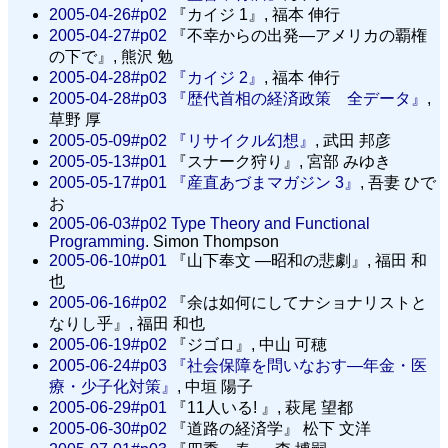
2005-04-26#p02
『カイジ 1』, 福本 伸行
2005-04-27#p02
『不幸からの出発—アメリカの覇権
の下で』, 熊沢 勉
2005-04-28#p02
『カイジ 2』
, 福本 伸行
2005-04-28#p03
『歴代首相の経済政策 全データ』
,
草野 厚
2005-05-09#p02
『リサイクル幻想』
, 武田 邦彦
2005-05-13#p01
『スナーク狩り』, 宮部 みゆき
2005-05-17#p01
『産直あづまマガジン 3』
, 吾妻 ひで
お
2005-06-03#p02
Type Theory and Functional
Programming
. Simon Thompson
2005-06-10#p01
『山下奉文 —昭和の悲劇』, 福田 和
也
2005-06-16#p02
『余は如何にしてナショナリストと
なりし乎』, 福田 和也
2005-06-19#p02
『ジゴロ』, 中山 可穂
2005-06-24#p03
『社会保障を問いなおす—年金・医
療・少子化対策』
, 中垣 陽子
2005-06-29#p01
『11人いる! 』, 萩尾 望都
2005-06-30#p02
『道路の経済学』 松下 文洋