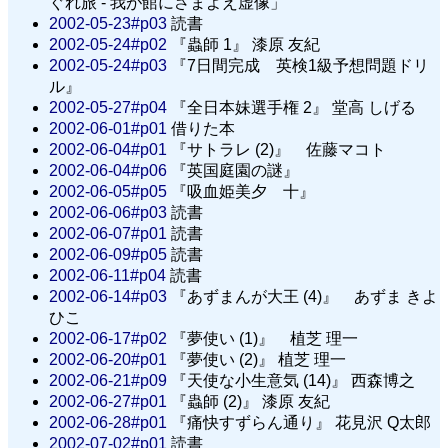
ぐれ旅 - 我が館にさまよえ虚像」
2002-05-23#p03
読書
2002-05-24#p02
『蟲師 1』 漆原 友紀
2002-05-24#p03
『7日間完成 英検1級予想問題ドリ
ル』
2002-05-27#p04
『全日本妹選手権 2』 堂高 しげる
2002-06-01#p01
借りた本
2002-06-04#p01
『サトラレ (2)』 佐藤マコト
2002-06-04#p06
『英国庭園の謎』
2002-06-05#p05
『吸血姫美夕 十』
2002-06-06#p03
読書
2002-06-07#p01
読書
2002-06-09#p05
読書
2002-06-11#p04
読書
2002-06-14#p03
『あずまんが大王 (4)』 あずま きよ
ひこ
2002-06-17#p02
『夢使い (1)』 植芝 理一
2002-06-20#p01
『夢使い (2)』 植芝 理一
2002-06-21#p09
『天使な小生意気 (14)』 西森博之
2002-06-27#p01
『蟲師 (2)』 漆原 友紀
2002-06-28#p01
『痛快すずらん通り』 花見沢 Q太郎
2002-07-02#p01
読書