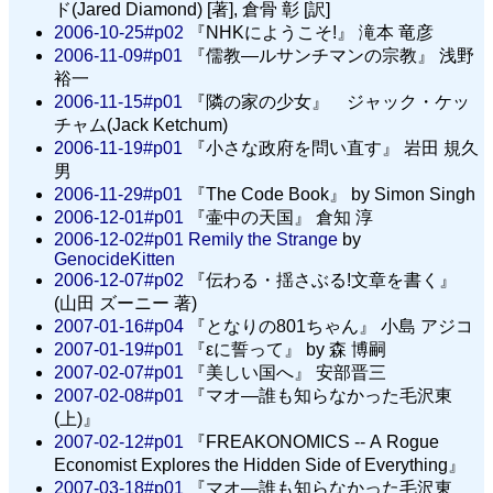
ド(Jared Diamond) [著], 倉骨 彰 [訳]
2006-10-25#p02
『NHKにようこそ!』 滝本 竜彦
2006-11-09#p01
『儒教—ルサンチマンの宗教』 浅野
裕一
2006-11-15#p01
『隣の家の少女』 ジャック・ケッ
チャム(Jack Ketchum)
2006-11-19#p01
『小さな政府を問い直す』 岩田 規久
男
2006-11-29#p01
『The Code Book』 by Simon Singh
2006-12-01#p01
『壷中の天国』 倉知 淳
2006-12-02#p01
Remily the Strange
by
GenocideKitten
2006-12-07#p02
『伝わる・揺さぶる!文章を書く』
(山田 ズーニー 著)
2007-01-16#p04
『となりの801ちゃん』 小島 アジコ
2007-01-19#p01
『εに誓って』 by 森 博嗣
2007-02-07#p01
『美しい国へ』 安部晋三
2007-02-08#p01
『マオ—誰も知らなかった毛沢東
(上)』
2007-02-12#p01
『FREAKONOMICS -- A Rogue
Economist Explores the Hidden Side of Everything』
2007-03-18#p01
『マオ—誰も知らなかった毛沢東