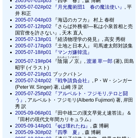
2005-07-01#p03
『四季 春』, 森 博嗣
2005-07-02#p02
『月光魔術団1 春の魔法使い』
, 平
井 和正
2005-07-04#p03
『海辺のカフカ』 村上 春樹
2005-07-12#p02
『さらば外務省!—私は小泉首相と売
国官僚を許さない』, 天木 直人
2005-07-13#p01
『経済物理学の発見』, 高安 秀樹
2005-07-17#p03
『土地と日本人』 司馬遼太郎対談集
2005-07-18#p01
『マンガ嫌韓流』
おんみょうノみやこ
2005-07-19#p04
『
陰陽ノ京
』,
渡瀬 草一郎
(著), 田島
昭宇 (イラスト)
2005-07-21#p01
ブックバトン
2005-07-24#p02
『戦争請負会社』
, P・W・シンガー
(Peter W. Singer) 著, 山崎 淳 訳
2005-07-25#p02
『アルベルト・フジモリ,テロと闘
う』
, アルベルト・フジモリ(Alberto Fujimori) 著, 岸田
秀 訳
2005-09-06#p01
『田中雄二の漢文早覚え速答法』＆
『田村の現代文年間カリキュラム』
2005-09-14#p01
『φは壊れたね』
, 森 博嗣
2005-09-30#p02
『四季 夏』
, 森 博嗣