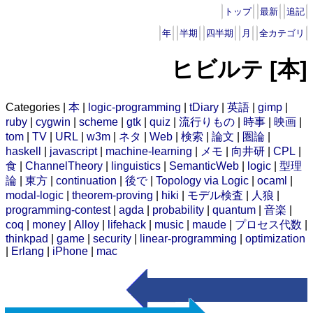
トップ
最新
追記
年
半期
四半期
月
全カテゴリ
ヒビルテ [本]
Categories |
本
|
logic-programming
|
tDiary
|
英語
|
gimp
|
ruby
|
cygwin
|
scheme
|
gtk
|
quiz
|
流行りもの
|
時事
|
映画
|
tom
|
TV
|
URL
|
w3m
|
ネタ
|
Web
|
検索
|
論文
|
圏論
|
haskell
|
javascript
|
machine-learning
|
メモ
|
向井研
|
CPL
|
食
|
ChannelTheory
|
linguistics
|
SemanticWeb
|
logic
|
型理
論
|
東方
|
continuation
|
後で
|
Topology via Logic
|
ocaml
|
modal-logic
|
theorem-proving
|
hiki
|
モデル検査
|
人狼
|
programming-contest
|
agda
|
probability
|
quantum
|
音楽
|
coq
|
money
|
Alloy
|
lifehack
|
music
|
maude
|
プロセス代数
|
thinkpad
|
game
|
security
|
linear-programming
|
optimization
|
Erlang
|
iPhone
|
mac