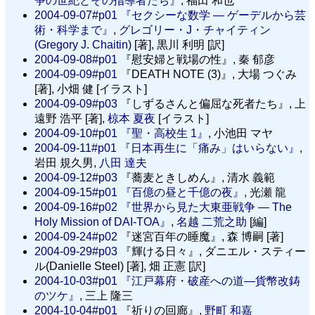
争の世紀とその指導者たち』
, 福田 和也
2004-09-07#p01
『セクシーな数学 — ゲーデルから芸
術・科学まで』
,
グレゴリー・J・チャイティン
(Gregory J. Chaitin)
[著], 黒川 利明 [訳]
2004-09-08#p01
『慰安婦と戦場の性』, 秦 郁彦
2004-09-09#p01
『DEATH NOTE (3)』, 大場 つぐみ
[著], 小畑 健 [イラスト]
2004-09-09#p03
『しずるさんと偏屈な死者たち』, 上
遠野 浩平 [著],
椋本 夏夜
[イラスト]
2004-09-10#p01
『聖・高校生 1』
, 小池田 マヤ
2004-09-11#p01
『日本再生に「痛み」はいらない』
,
岩田 規久男,
八田 達夫
2004-09-12#p03
『蕎麦ときしめん』, 清水 義範
2004-09-15#p01
『百億の昼と千億の夜』
, 光瀬 龍
2004-09-16#p02
『世界から見た大東亜戦争 — The
Holy Mission of DAI-TOA』
,
名越 二荒之助
[編]
2004-09-24#p02
『迷宮百年の睡魔』, 森 博嗣 [著]
2004-09-29#p03
『輝ける日々』, ダニエル・スティー
ル(Danielle Steel) [著], 畑 正憲 [訳]
2004-10-03#p01
『江戸幕府・破産への道—貨幣改鋳
のツケ』
, 三上 隆三
2004-10-04#p01
『祈りの回廊』,
野町 和嘉