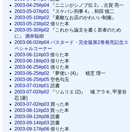
2003-04-25#p04
『ニニンがシノブ伝 2』, 古賀 亮一
2003-05-07#p01
『スケバン刑事 4』, 和田 慎二
2003-05-10#p02
『素敵なお店のかわいい制服』
2003-05-23#p02
借りた本
2003-05-30#p02
『これから論文を書く若者のため
に』
酒井聡樹
2003-06-02#p04
バスタード・完全版第2巻発売記念ス
ペシャルコーナー
2003-06-11#p03
借りた本
2003-06-18#p03
借りた本
2003-06-25#p01
借りた本
2003-06-25#p02
『夢使い (4)』 植芝 理一
2003-06-25#p05
空色勾玉
2003-07-01#p01
読書
2003-07-02#p02
『ソムリエ (2)』 城 アラキ, 甲斐谷
忍 [著]
2003-07-02#p03
買った本
2003-08-11#p03
買った本
2003-09-12#p08
読書
2003-09-14#p03
読書
2003-09-17#p06
借りた本