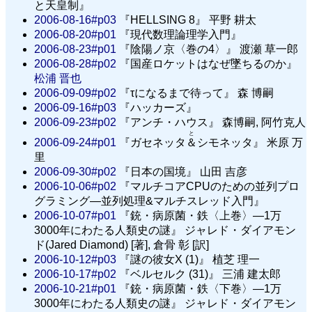
と天皇制』
2006-08-16#p03
『HELLSING 8』 平野 耕太
2006-08-20#p01
『現代数理論理学入門』
2006-08-23#p01
『陰陽ノ京〈巻の4〉』 渡瀬 草一郎
2006-08-28#p02
『国産ロケットはなぜ墜ちるのか』
松浦 晋也
2006-09-09#p02
『τになるまで待って』 森 博嗣
2006-09-16#p03
『ハッカーズ』
2006-09-23#p02
『アンチ・ハウス』 森博嗣, 阿竹克人
と
2006-09-24#p01
『ガセネッタ
＆
シモネッタ』 米原 万
里
2006-09-30#p02
『日本の国境』 山田 吉彦
2006-10-06#p02
『マルチコアCPUのための並列プロ
グラミング—並列処理&マルチスレッド入門』
2006-10-07#p01
『銃・病原菌・鉄〈上巻〉—1万
3000年にわたる人類史の謎』 ジャレド・ダイアモン
ド(Jared Diamond) [著], 倉骨 彰 [訳]
2006-10-12#p03
『謎の彼女X (1)』 植芝 理一
2006-10-17#p02
『ベルセルク (31)』 三浦 建太郎
2006-10-21#p01
『銃・病原菌・鉄〈下巻〉—1万
3000年にわたる人類史の謎』 ジャレド・ダイアモン