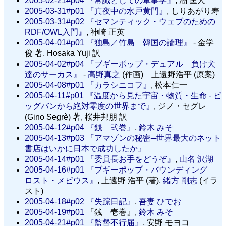
2005-02-21#p04
『常識としての軍事学』
, 潮 匡人
2005-03-31#p01
『真夜中の水戸黄門』
, しりあがり寿
2005-03-31#p02
『セマンティック・ウェブのための
RDF/OWL入門』
, 神崎 正英
2005-04-01#p01
『独島／竹島 韓国の論理』
- 金学
俊 著, Hosaka Yuji 訳
2005-04-02#p04
『ブギーポップ・デュアル 負け犬
達のサーカス』
-
高野真之
(作画) 上遠野浩平 (原案)
2005-04-08#p01
『カラシニコフ』
, 松本仁一
2005-04-11#p01
『温度から見た宇宙・物質・生命 - ビ
ッグバンから絶対零度の世界まで』
, ジノ・セグレ
(Gino Segrè) 著, 桜井邦朋 訳
2005-04-12#p04
『銭 弐巻』
,
鈴木 みそ
2005-04-13#p03
『アマゾンの秘密─世界最大のネット
書店はいかに日本で成功したか』
2005-04-14#p01
『委員長お手をどうぞ』
,
山名 沢湖
2005-04-16#p01
『ブギーポップ・バウンディング
ロスト・メビウス』
, 上遠野 浩平 (著),
緒方 剛志
(イラ
スト)
2005-04-18#p02
『失踪日記』
,
吾妻 ひでお
2005-04-19#p01
『銭 壱巻』,
鈴木 みそ
2005-04-21#p01
『監督不行届』
, 安野 モヨコ