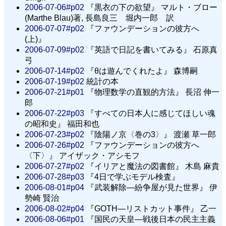
2006-07-06#p02
『黒衣の下の欲望』 マルト・ブロー
(
Marthe Blau
)著, 長島良三 堀内一郎 訳
2006-07-07#p02
『ファウンデーションの彼方へ
(上)』
2006-07-09#p02
『英語で日記を書いてみる』 石原真
弓
2006-07-14#p02
『θは遊んでくれたよ』 森博嗣
2006-07-19#p02
統計の本
2006-07-21#p01
『物理数学の直観的方法』 長沼 伸一
郎
2006-07-22#p03
『すべての日本人に感じてほしい魂
の昭和史』 福田和也
2006-07-23#p02
『陰陽ノ京〈巻の3〉』 渡瀬 草一郎
2006-07-26#p02
『ファウンデーションの彼方へ
〈下〉』 アイザック・アシモフ
2006-07-27#p02
『イリアと魔法の図書館』 木島 麻貴
2006-07-28#p03
『4日で学ぶモデル検査』
2006-08-01#p04
『武装解除—紛争屋が見た世界』 伊
勢崎 賢治
2006-08-02#p04
『GOTH—リストカット事件』 乙一
2006-08-06#p01
『国民の天皇—戦後日本の民主主義