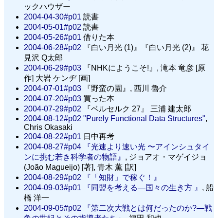
ックハウザー
2004-04-30#p01
読書
2004-05-01#p02
読書
2004-05-26#p01
借りた本
2004-06-28#p02
『白い月光 (1)』『白い月光 (2)』 花
見沢 Q太郎
2004-06-29#p03
『NHKにようこそ!』, 滝本 竜彦 [原
作] 大岩 ケンヂ [画]
2004-07-01#p03
『野蛮の園』, 西川 魯介
2004-07-20#p03
買った本
2004-07-29#p02
『ベルセルク 27』 三浦 建太郎
2004-08-12#p02
"Purely Functional Data Structures"
,
Chris Okasaki
2004-08-22#p01
日中再考
2004-08-27#p04
『光速より速い光 〜アインシュタイ
ンに挑む若き科学者の物語』
, ジョアオ・マゲイジョ
(João Magueijo) [著], 青木 薫 [訳]
2004-08-29#p02
『「知財」で稼ぐ！』
2004-09-03#p01
『同盟を考える—国々の生き方 』
, 船
橋 洋一
2004-09-05#p02
『第二次大戦とは何だったのか?—戦