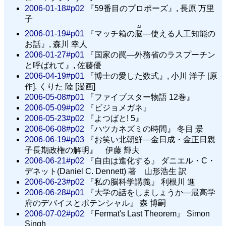
2006-01-18#p02
『59番目のプロポーズ』, 長原 万里
子
AI
2006-01-19#p01
『マッチ箱の
脳
―使える人工知能の
お話』, 森川 幸人
2006-01-27#p01
『国家の罠―外務省のラスプーチン
と呼ばれて』, 佐藤優
2006-04-19#p01
『博士の愛した数式』, 小川 洋子 [原
作], くりた 陸 [漫画]
2006-05-08#p01
『ファイブスター物語 12巻』
2006-05-09#p02
『ビジョメガネ』
2006-05-23#p02
『よつばと! 5』
2006-06-08#p02
『ハツカネズミの時間』 冬目 景
2006-06-19#p03
『お笑い北朝鮮—金日成・金正日親
子長期政権の解明』 伊藤 輝夫
2006-06-21#p02
『自由は進化する』 ダニエル・C・
デネット(Daniel C. Dennett) 著 山形浩生 訳
2006-06-23#p02
『私の脳科学講義』 利根川 進
2006-06-28#p01
『大学の話をしましょうか—最高学
府のデバイスとポテンシャル』 森 博嗣
2006-07-02#p02
『Fermat's Last Theorem』 Simon
Singh