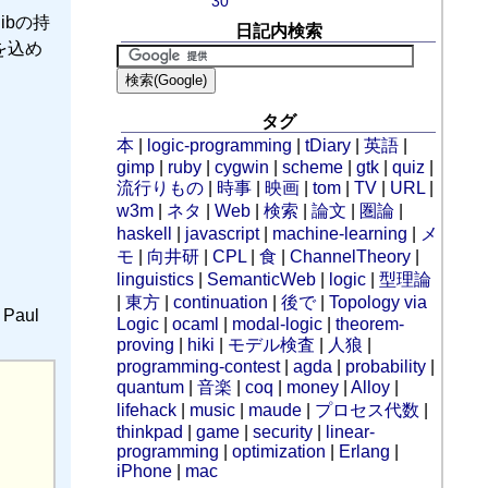
30
libの持
日記内検索
を込め
タグ
本
|
logic-programming
|
tDiary
|
英語
|
gimp
|
ruby
|
cygwin
|
scheme
|
gtk
|
quiz
|
流行りもの
|
時事
|
映画
|
tom
|
TV
|
URL
|
w3m
|
ネタ
|
Web
|
検索
|
論文
|
圏論
|
haskell
|
javascript
|
machine-learning
|
メ
モ
|
向井研
|
CPL
|
食
|
ChannelTheory
|
linguistics
|
SemanticWeb
|
logic
|
型理論
|
東方
|
continuation
|
後で
|
Topology via
Paul
Logic
|
ocaml
|
modal-logic
|
theorem-
proving
|
hiki
|
モデル検査
|
人狼
|
programming-contest
|
agda
|
probability
|
quantum
|
音楽
|
coq
|
money
|
Alloy
|
lifehack
|
music
|
maude
|
プロセス代数
|
thinkpad
|
game
|
security
|
linear-
programming
|
optimization
|
Erlang
|
iPhone
|
mac