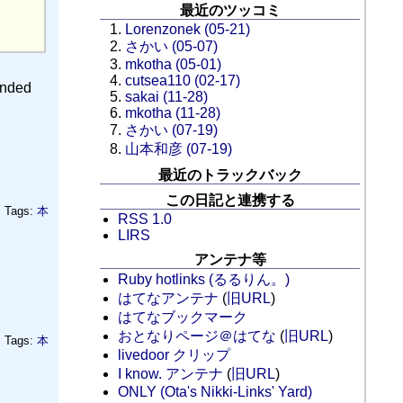
最近のツッコミ
Lorenzonek (05-21)
さかい (05-07)
mkotha (05-01)
cutsea110 (02-17)
nded
sakai (11-28)
mkotha (11-28)
さかい (07-19)
山本和彦 (07-19)
最近のトラックバック
この日記と連携する
Tags:
本
RSS 1.0
LIRS
アンテナ等
Ruby hotlinks (るるりん。)
はてなアンテナ
(
旧URL
)
はてなブックマーク
おとなりページ＠はてな
(
旧URL
)
Tags:
本
livedoor クリップ
I know. アンテナ
(
旧URL
)
ONLY (Ota's Nikki-Links' Yard)