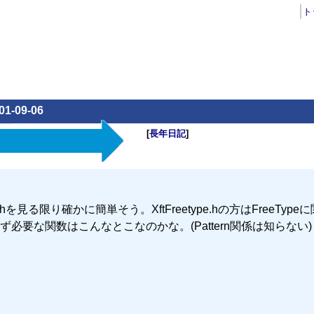
ト
01-09-06
[
長年日記
]
を見る限り確かに簡単そう。XftFreetype.hの方はFreeType
要な関数はこんなとこなのかな。(Pattern関係は知らない)