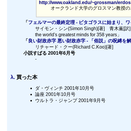
http://www.oakland.edu/~grossman/erdos
オークランド大学のグロスマン教授のエ
「
フェルマーの最終定理 - ピタゴラスに始まり、
サイモン・シン(Simon Singh)[著] 青木薫[訳] 原題「Fer
the world's greatest minds for 358 years」
「
良い財政赤字 悪い財政赤字 - 「俗説」の呪縛を
リチャード・クー(Richard C.Koo)[著]
小説すばる 2001年6月号
-
λ.
買った本
ダ・ヴィンチ 2001年10月号
論座 2001年10月号
ウルトラ・ジャンプ 2001年9月号