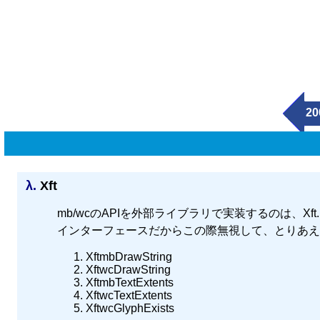
20
λ.
Xft
mb/wcのAPIを外部ライブラリで実装するのは、Xft.h
インターフェースだからこの際無視して、とりあえず必
XftmbDrawString
XftwcDrawString
XftmbTextExtents
XftwcTextExtents
XftwcGlyphExists