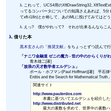
λ.
これって、UCS4用のXftDrawString32, XftText
ってるコンバータについての知識さえあれば、5分もあ
てxft-i18n)とか称して、あのMLに投げてみてはど
λ.
えっ? 僕がやれって? それが出来るんならこ
λ.
借りた本
黒木玄さんの「推奨文献」
をちょっとずつ読んで行
「
ナニワ金融道 ゼニの魔力 - 世の中のからくりが
青木雄二[著]
「
放浪の天才数学者エルデシュ
」
ポール・ホフマン(Paul Hoffman)[著] 平石律子[訳] 
Erdös and the Search for Mathematical Truth
関連サイト
http://www.paulerdos.com
本書に基づいてエルデシュを紹介したサ
http://www.distributed.net
最大の素数を求めて、世界中の素数ハン