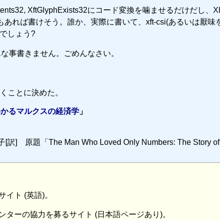
Extents32, XftGlyphExists32にコード変換を噛ませるだけだし、X
れば書けそう。誰か、実際に書いて、xft-csi(あるいは厭味
うでしょう?
んな事書きません。ごめんなさい。
くことに決めた。
わかるマルクスの経済学
」
原題「The Man Who Loved Only Numbers: The Story of 
」
イト (英語)。
ターの協力を募るサイト (日本語ページあり)。