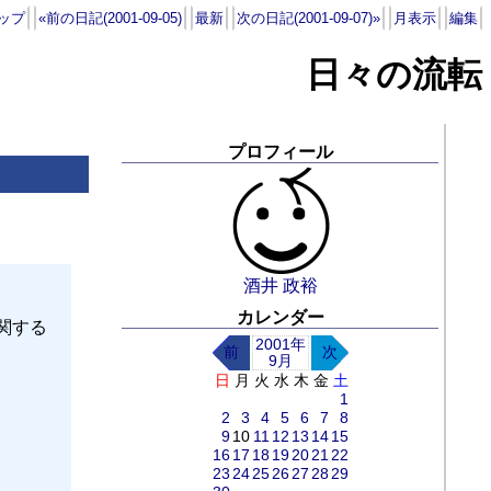
ップ
«前の日記(2001-09-05)
最新
次の日記(2001-09-07)»
月表示
編集
日々の流転
プロフィール
酒井 政裕
カレンダー
に関する
2001年
前
次
9月
日
月
火
水
木
金
土
1
2
3
4
5
6
7
8
9
10
11
12
13
14
15
16
17
18
19
20
21
22
23
24
25
26
27
28
29