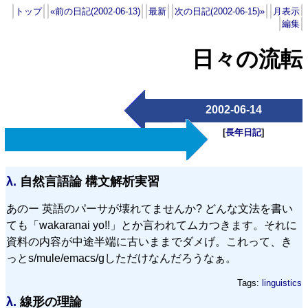
トップ
«前の日記(2002-06-13)
最新
次の日記(2002-06-15)»
月表示
編集
日々の流転
2002-06-14
[
長年日記
]
λ.
自然言語論 構文解析実習
あのー 英語のパーサが壊れてませんか? どんな文法を書い
ても「wakaranai yo!!」とか言われてムカつきます。それに
資料の内容が中途半端に古いままでダメげ。これって、き
っとs/mule/emacs/gしただけなんだろうなぁ。
Tags:
linguistics
λ.
線形の理論