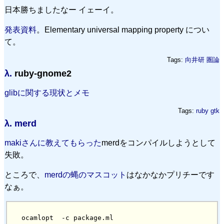
日本勝ちましたなー イェーイ。
発表資料
。Elementary universal mapping property につい
て。
Tags:
向井研
圏論
λ.
ruby-gnome2
glibに関する現状とメモ
Tags:
ruby
gtk
λ.
merd
makiさんに教えてもらった
merdをコンパイルしようとして
失敗。
ところで、
merdの蝿のマスコット
はなかなかプリチーです
なぁ。
ocamlopt  -c package.ml
