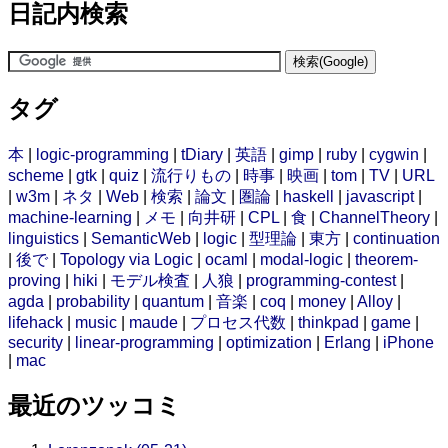
日記内検索
タグ
本
|
logic-programming
|
tDiary
|
英語
|
gimp
|
ruby
|
cygwin
|
scheme
|
gtk
|
quiz
|
流行りもの
|
時事
|
映画
|
tom
|
TV
|
URL
|
w3m
|
ネタ
|
Web
|
検索
|
論文
|
圏論
|
haskell
|
javascript
|
machine-learning
|
メモ
|
向井研
|
CPL
|
食
|
ChannelTheory
|
linguistics
|
SemanticWeb
|
logic
|
型理論
|
東方
|
continuation
|
後で
|
Topology via Logic
|
ocaml
|
modal-logic
|
theorem-
proving
|
hiki
|
モデル検査
|
人狼
|
programming-contest
|
agda
|
probability
|
quantum
|
音楽
|
coq
|
money
|
Alloy
|
lifehack
|
music
|
maude
|
プロセス代数
|
thinkpad
|
game
|
security
|
linear-programming
|
optimization
|
Erlang
|
iPhone
|
mac
最近のツッコミ