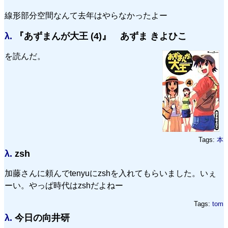
線形部分空間なんて去年はやらなかったよー
λ.
『あずまんが大王 (4)』 あずま きよひこ
を読んだ。
Tags:
本
λ.
zsh
加藤さんに頼んでtenyuにzshを入れてもらいました。いぇ
ーい。やっぱ時代はzshだよねー
Tags:
tom
λ.
今日の向井研