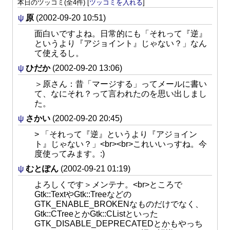
本日のツッコミ(全4件) [
ツッコミを入れる
]
ψ
原
(2002-09-20 10:51)
面白いですよね。日常的にも「それって『逆』
というより『アジョイント』じゃない？」なん
て使えるし。
ψ
ひだか
(2002-09-20 13:06)
＞原さん：昔「マージする」ってメールに書い
て、なにそれ？って言われたのを思い出しまし
た。
ψ
さかい
(2002-09-20 20:45)
> 「それって『逆』というより『アジョイン
ト』じゃない？」<br><br>これいいっすね。今
度使ってみます。:)
ψ
むとぽん
(2002-09-21 01:19)
よろしくです＞メンテナ。<br>ところで
Gtk::TextやGtk::Treeなどの
GTK_ENABLE_BROKENなものだけでなく、
Gtk::CTreeとかGtk::CListといった
GTK_DISABLE_DEPRECATEDとかもやっち