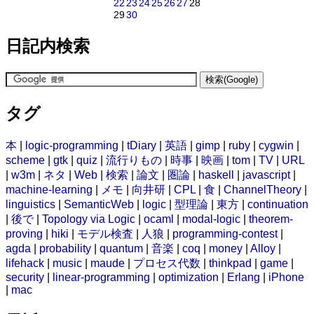
22
23
24
25
26
27
28
29
30
日記内検索
タグ
本
|
logic-programming
|
tDiary
|
英語
|
gimp
|
ruby
|
cygwin
|
scheme
|
gtk
|
quiz
|
流行りもの
|
時事
|
映画
|
tom
|
TV
|
URL
|
w3m
|
ネタ
|
Web
|
検索
|
論文
|
圏論
|
haskell
|
javascript
|
machine-learning
|
メモ
|
向井研
|
CPL
|
食
|
ChannelTheory
|
linguistics
|
SemanticWeb
|
logic
|
型理論
|
東方
|
continuation
|
後で
|
Topology via Logic
|
ocaml
|
modal-logic
|
theorem-
proving
|
hiki
|
モデル検査
|
人狼
|
programming-contest
|
agda
|
probability
|
quantum
|
音楽
|
coq
|
money
|
Alloy
|
lifehack
|
music
|
maude
|
プロセス代数
|
thinkpad
|
game
|
security
|
linear-programming
|
optimization
|
Erlang
|
iPhone
|
mac