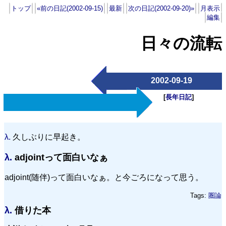
トップ
«前の日記(2002-09-15)
最新
次の日記(2002-09-20)»
月表示
編集
日々の流転
2002-09-19
[
長年日記
]
λ.
久しぶりに早起き。
λ.
adjointって面白いなぁ
adjoint(随伴)って面白いなぁ。と今ごろになって思う。
Tags:
圏論
λ.
借りた本