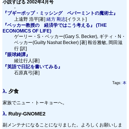
小説すばる 2002年4月号
-
『ブギーポップ・ミッシング ペパーミントの魔術士』
上遠野 浩平[著]
緒方 剛志
[イラスト]
『ベッカー教授の 経済学ではこう考える』 (THE
ECONOMICS OF LIFE)
ゲーリー・S・ベッカー(Gary S. Becker), ギティ・N・
ベッカー(Guilty Nashat Becker) [著] 鞍谷雅敏, 岡田滋
行 [訳]
『眼球綺譚』
綾辻行人[著]
『英語で日記を書いてみる』
石原真弓[著]
Tags:
本
λ.
夕食
家族でニュー・トーキョーへ。
λ.
Ruby-GNOME2
副メンテナになることになりました。よろしくお願いしま