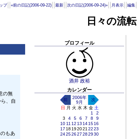
ップ
«前の日記(2006-09-22)
最新
次の日記(2006-09-24)»
月表示
編集
日々の流転
プロフィール
酒井 政裕
カレンダー
意の無
2006年
前
次
から、自
9月
日
月
火
水
木
金
土
1
2
3
4
5
6
7
8
9
10
11
12
13
14
15
16
17
18
19
20
21
22
23
いうのもあ
24
25
26
27
28
29
30