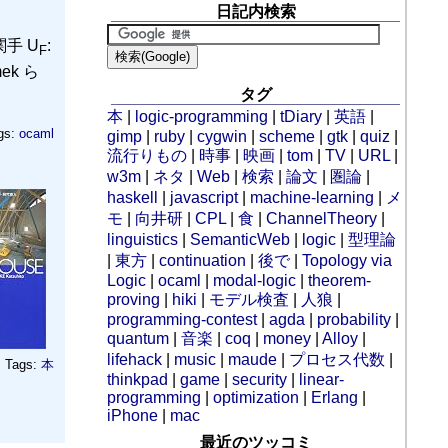
日記内検索
手 U
:
F
k ら
タグ
本
|
logic-programming
|
tDiary
|
英語
|
gs:
ocaml
gimp
|
ruby
|
cygwin
|
scheme
|
gtk
|
quiz
|
流行りもの
|
時事
|
映画
|
tom
|
TV
|
URL
|
w3m
|
ネタ
|
Web
|
検索
|
論文
|
圏論
|
haskell
|
javascript
|
machine-learning
|
メ
モ
|
向井研
|
CPL
|
食
|
ChannelTheory
|
linguistics
|
SemanticWeb
|
logic
|
型理論
|
東方
|
continuation
|
後で
|
Topology via
Logic
|
ocaml
|
modal-logic
|
theorem-
proving
|
hiki
|
モデル検査
|
人狼
|
programming-contest
|
agda
|
probability
|
quantum
|
音楽
|
coq
|
money
|
Alloy
|
lifehack
|
music
|
maude
|
プロセス代数
|
Tags:
本
thinkpad
|
game
|
security
|
linear-
programming
|
optimization
|
Erlang
|
iPhone
|
mac
最近のツッコミ