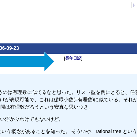
ト
06-09-23
[
長年日記
]
れる値というのは有理数に似てるなと思った。リスト型を例にとると、任
けが表現可能で、これは循環小数(=有理数)に似ている。それ
中間は有理数だろうという安直な思いつき。
い浮かぶわけでもないけど。
ype という概念があることを知った。 そういや、rational tree と