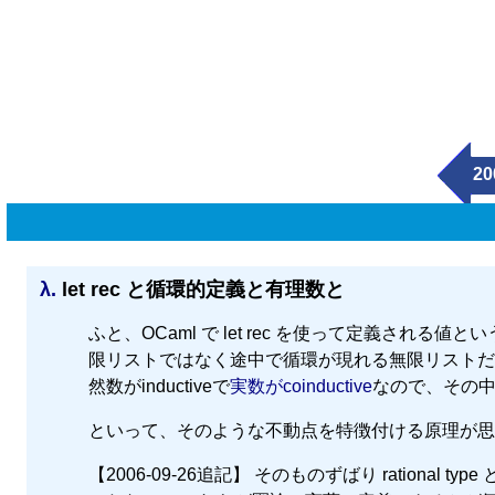
20
λ.
let rec と循環的定義と有理数と
ふと、OCaml で let rec を使って定義さ
限リストではなく途中で循環が現れる無限リストだ
然数がinductiveで
実数がcoinductive
なので、その
といって、そのような不動点を特徴付ける原理が思
【2006-09-26追記】 そのものずばり rational t