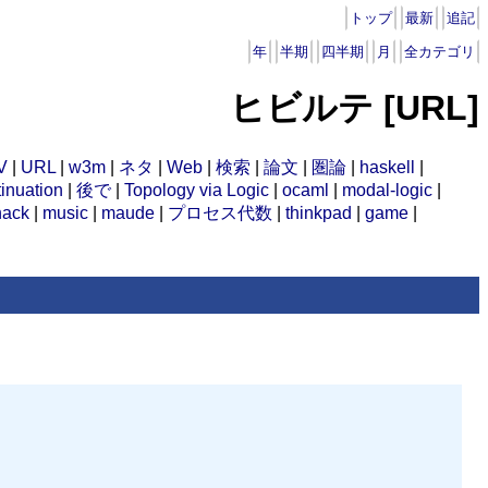
トップ
最新
追記
年
半期
四半期
月
全カテゴリ
ヒビルテ [URL]
V
|
URL
|
w3m
|
ネタ
|
Web
|
検索
|
論文
|
圏論
|
haskell
|
inuation
|
後で
|
Topology via Logic
|
ocaml
|
modal-logic
|
hack
|
music
|
maude
|
プロセス代数
|
thinkpad
|
game
|