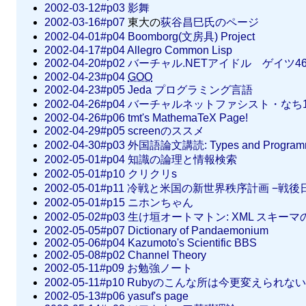
2002-03-12#p03
影舞
2002-03-16#p07
東大の
荻谷昌巳氏のページ
2002-04-01#p04
Boomborg(文房具) Project
2002-04-17#p04
Allegro Common Lisp
2002-04-20#p02
バーチャル.NETアイドル ゲイツ4
2002-04-23#p04
GOO
2002-04-23#p05
Jeda プログラミング言語
2002-04-26#p04
バーチャルネットファシスト・なち1
2002-04-26#p06
tmt's MathemaTeX Page!
2002-04-29#p05
screenのススメ
2002-04-30#p03
外国語論文講読: Types and Programm
2002-05-01#p04
知識の論理と情報検索
2002-05-01#p10
クリクリs
2002-05-01#p11
冷戦と米国の新世界秩序計画 −戦後
2002-05-01#p15
ニホンちゃん
2002-05-02#p03
生け垣オートマトン: XML スキー
2002-05-05#p07
Dictionary of Pandaemonium
2002-05-06#p04
Kazumoto's Scientific BBS
2002-05-08#p02
Channel Theory
2002-05-11#p09
お勉強ノート
2002-05-11#p10
Rubyのこんな所は今更変えられな
2002-05-13#p06
yasuf's page