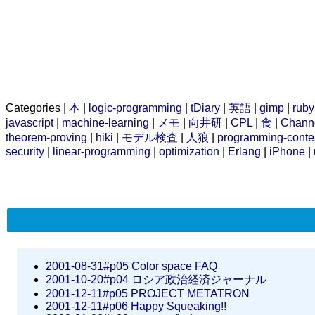
Categories |
本
|
logic-programming
|
tDiary
|
英語
|
gimp
|
ruby
javascript
|
machine-learning
|
メモ
|
向井研
|
CPL
|
食
|
Chann
theorem-proving
|
hiki
|
モデル検査
|
人狼
|
programming-conte
security
|
linear-programming
|
optimization
|
Erlang
|
iPhone
|
2001-08-31#p05
Color space FAQ
2001-10-20#p04
ロシア政治経済ジャーナル
2001-12-11#p05
PROJECT METATRON
2001-12-11#p06
Happy Squeaking!!