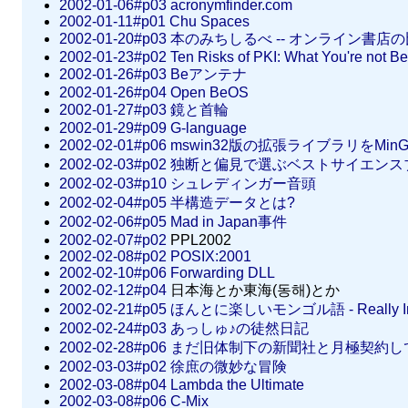
2002-01-06#p03
acronymfinder.com
2002-01-11#p01
Chu Spaces
2002-01-20#p03
本のみちしるべ -- オンライン書店
2002-01-23#p02
Ten Risks of PKI: What You're not Be
2002-01-26#p03
Beアンテナ
2002-01-26#p04
Open BeOS
2002-01-27#p03
鏡と首輪
2002-01-29#p09
G-language
2002-02-01#p06
mswin32版の拡張ライブラリをMin
2002-02-03#p02
独断と偏見で選ぶベストサイエンスブ
2002-02-03#p10
シュレディンガー音頭
2002-02-04#p05
半構造データとは?
2002-02-06#p05
Mad in Japan事件
2002-02-07#p02
PPL2002
2002-02-08#p02
POSIX:2001
2002-02-10#p06
Forwarding DLL
2002-02-12#p04
日本海とか東海(동해)とか
2002-02-21#p05
ほんとに楽しいモンゴル語 - Really Intere
2002-02-24#p03
あっしゅ♪の徒然日記
2002-02-28#p06
まだ旧体制下の新聞社と月極契約し
2002-03-03#p02
徐庶の微妙な冒険
2002-03-08#p04
Lambda the Ultimate
2002-03-08#p06
C-Mix