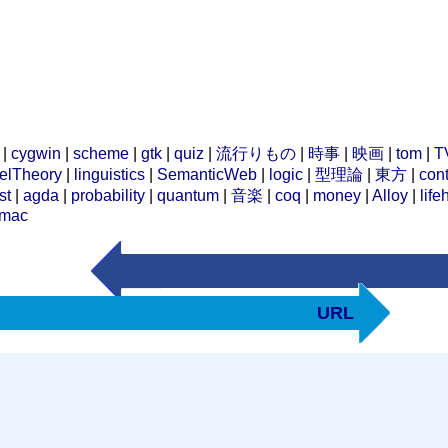
|
cygwin
|
scheme
|
gtk
|
quiz
|
流行りもの
|
時事
|
映画
|
tom
|
T
elTheory
|
linguistics
|
SemanticWeb
|
logic
|
型理論
|
東方
|
cont
st
|
agda
|
probability
|
quantum
|
音楽
|
coq
|
money
|
Alloy
|
life
mac
URL