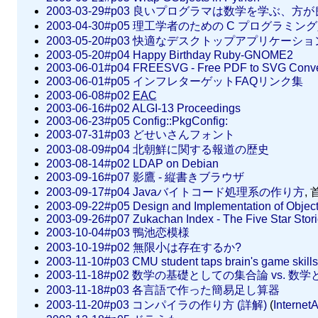
2003-03-29#p03
良いプログラマは数学を学ぶ、方が
2003-04-30#p05
理工学者のための C プログラミン
2003-05-20#p03
快適なデスクトップアプリケーショ
2003-05-20#p04
Happy Birthday Ruby-GNOME2
2003-06-01#p04
FREESVG - Free PDF to SVG Conve
2003-06-01#p05
インフレターゲットFAQリンク集
2003-06-08#p02
EAC
2003-06-16#p02
ALGI-13 Proceedings
2003-06-23#p05
Config::PkgConfig:
2003-07-31#p03
どせいさんフォント
2003-08-09#p04
北朝鮮に関する報道の歴史
2003-08-14#p02
LDAP on Debian
2003-09-16#p07
影鷹 - 縦書きブラウザ
2003-09-17#p04
Javaバイトコード処理系の作り方
,
2003-09-22#p05
Design and Implementation of Object
2003-09-26#p07
Zukachan Index - The Five Star Stor
2003-10-04#p03
鴨池恋模様
2003-10-19#p02
無限小は存在するか?
2003-11-10#p03
CMU student taps brain's game skills
2003-11-18#p02
数学の基礎としての集合論 vs. 数
2003-11-18#p03
各言語で作った簡易足し算器
2003-11-20#p03
コンパイラの作り方 (詳解)
(
Internet