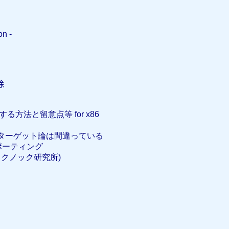
on -
除
方法と留意点等 for x86
ターゲット論は間違っている
のポーティング
y (ルククノック研究所)