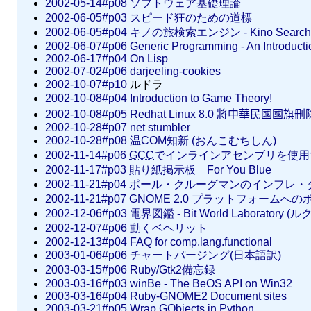
2002-05-14#p08
ソフトウェア基礎理論
2002-06-05#p03
スピード狂のための道標
2002-06-05#p04
キノの旅検索エンジン - Kino Search
2002-06-07#p06
Generic Programming - An Introducti
2002-06-17#p04
On Lisp
2002-07-02#p06
darjeeling-cookies
2002-10-07#p10
ルドラ
2002-10-08#p04
Introduction to Game Theory!
2002-10-08#p05
Redhat Linux 8.0 將中華民國國旗刪
2002-10-28#p07
net stumbler
2002-10-28#p08
温COM知新 (おんこむちしん)
2002-11-14#p06
GCC
でインラインアセンブリを使用する
2002-11-17#p03
貼り紙掲示板 For You Blue
2002-11-21#p04
ポール・クルーグマンのインフレ・
2002-11-21#p07
GNOME 2.0 プラットフォームへ
2002-12-06#p03
電界図鑑 - Bit World Laborator
2002-12-07#p06
動くベヘリット
2002-12-13#p04
FAQ for comp.lang.functional
2003-01-06#p06
チャートパージング(日本語訳)
2003-03-15#p06
Ruby/Gtk2備忘録
2003-03-16#p03
winBe - The BeOS API on Win32
2003-03-16#p04
Ruby-GNOME2 Document sites
2003-03-21#p05
Wrap GObjects in Python