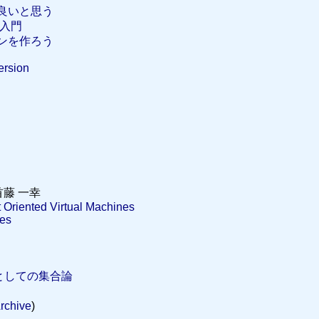
良いと思う
グ入門
ンを作ろう
rsion
 首藤 一幸
 Oriented Virtual Machines
ies
学としての集合論
Archive
)