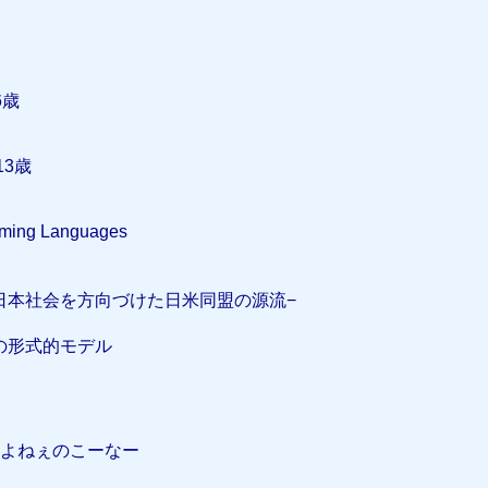
6歳
3歳
ing Languages
日本社会を方向づけた日米同盟の源流−
マの形式的モデル
いよねぇのこーなー