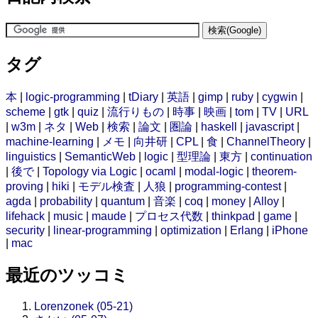
タグ
本
|
logic-programming
|
tDiary
|
英語
|
gimp
|
ruby
|
cygwin
|
scheme
|
gtk
|
quiz
|
流行りもの
|
時事
|
映画
|
tom
|
TV
|
URL
|
w3m
|
ネタ
|
Web
|
検索
|
論文
|
圏論
|
haskell
|
javascript
|
machine-learning
|
メモ
|
向井研
|
CPL
|
食
|
ChannelTheory
|
linguistics
|
SemanticWeb
|
logic
|
型理論
|
東方
|
continuation
|
後で
|
Topology via Logic
|
ocaml
|
modal-logic
|
theorem-
proving
|
hiki
|
モデル検査
|
人狼
|
programming-contest
|
agda
|
probability
|
quantum
|
音楽
|
coq
|
money
|
Alloy
|
lifehack
|
music
|
maude
|
プロセス代数
|
thinkpad
|
game
|
security
|
linear-programming
|
optimization
|
Erlang
|
iPhone
|
mac
最近のツッコミ
Lorenzonek (05-21)