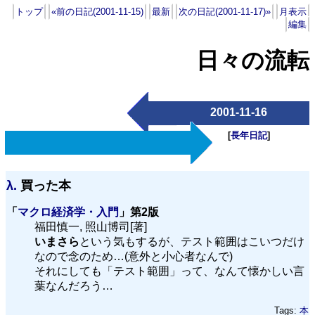
トップ
«前の日記(2001-11-15)
最新
次の日記(2001-11-17)»
月表示
編集
日々の流転
2001-11-16
[
長年日記
]
λ.
買った本
「
マクロ経済学・入門
」第2版
福田慎一, 照山博司[著]
いまさら
という気もするが、テスト範囲はこいつだけ
なので念のため…(意外と小心者なんで)
それにしても「テスト範囲」って、なんて懐かしい言
葉なんだろう…
Tags:
本