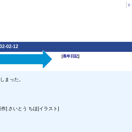
ト
02-02-12
[
長年日記
]
しまった。
作] さいとう ちほ[イラスト]