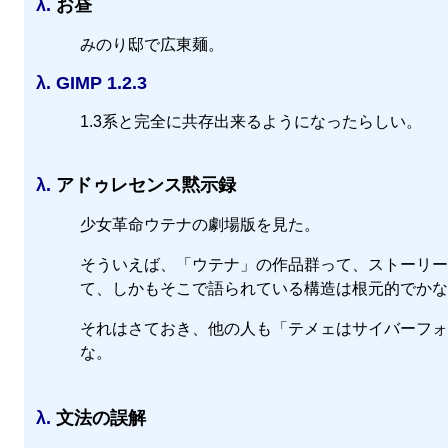
λ.
お昼
みのり邸で広東麺。
λ.
GIMP 1.2.3
1.3系と完全に共存出来るようになったらしい。
λ.
アドゥレセンス黙示録
少女革命ウテナの劇場版を見た。
そういえば、「ウテナ」の作品群って、ストーリー
て、しかもそこで語られている構造は根元的でかな
それはさておき、他の人も「テメェはサイバーフォ
な。
λ.
文法の誤解