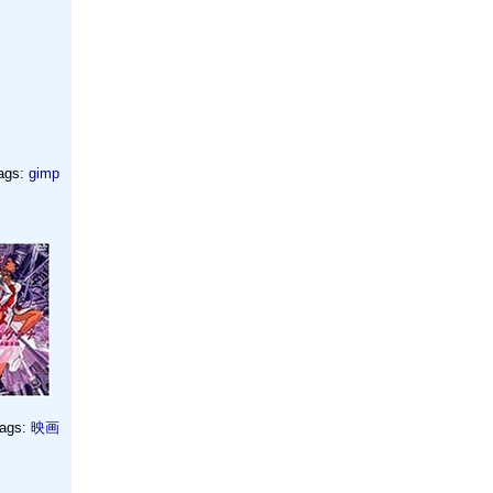
ags:
gimp
ags:
映画