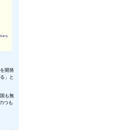
Diary
を開発
る」と
国も無
のつも