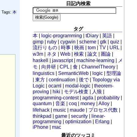
日記内検索
Tags:
本
タグ
本
|
logic-programming
|
tDiary
|
英語
|
gimp
|
ruby
|
cygwin
|
scheme
|
gtk
|
quiz
|
流行りもの
|
時事
|
映画
|
tom
|
TV
|
URL
|
w3m
|
ネタ
|
Web
|
検索
|
論文
|
圏論
|
haskell
|
javascript
|
machine-learning
|
メ
モ
|
向井研
|
CPL
|
食
|
ChannelTheory
|
linguistics
|
SemanticWeb
|
logic
|
型理論
|
東方
|
continuation
|
後で
|
Topology via
Logic
|
ocaml
|
modal-logic
|
theorem-
proving
|
hiki
|
モデル検査
|
人狼
|
programming-contest
|
agda
|
probability
|
quantum
|
音楽
|
coq
|
money
|
Alloy
|
lifehack
|
music
|
maude
|
プロセス代数
|
thinkpad
|
game
|
security
|
linear-
programming
|
optimization
|
Erlang
|
iPhone
|
mac
最近のツッコミ