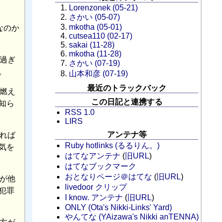
Lorenzonek (05-21)
さかい (05-07)
mkotha (05-01)
なのか
cutsea110 (02-17)
sakai (11-28)
mkotha (11-28)
過ぎ
さかい (07-19)
。
山本和彦 (07-19)
最近のトラックバック
燃え
この日記と連携する
知ら
RSS 1.0
LIRS
アンテナ等
れば
Ruby hotlinks (るるりん。)
気を
はてなアンテナ
(
旧URL
)
はてなブックマーク
おとなりページ＠はてな
(
旧URL
)
が他
livedoor クリップ
犯罪
I know. アンテナ
(
旧URL
)
ONLY (Ota's Nikki-Links' Yard)
やんてな (YAizawa's Nikki anTENNA)