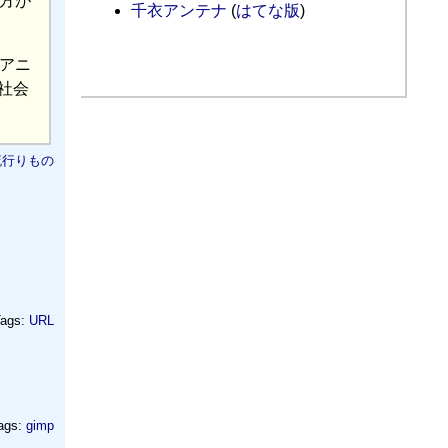
方が
千衣アンテナ
(
はてな版
)
アニ
社会
流行りもの
ags:
URL
ags:
gimp