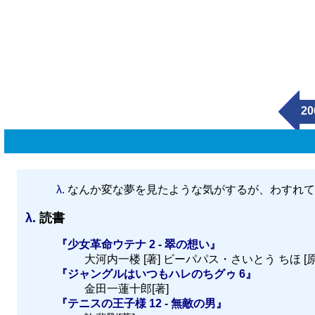
20
λ.
なんか変な夢を見たような気がするが、わすれて
λ.
読書
『少女革命ウテナ 2 - 翠の想い』
大河内一楼 [著] ビーパパス・さいとう ちほ [原
『ジャングルはいつもハレのちグゥ 6』
金田一蓮十郎[著]
『テニスの王子様 12 - 無敵の男』