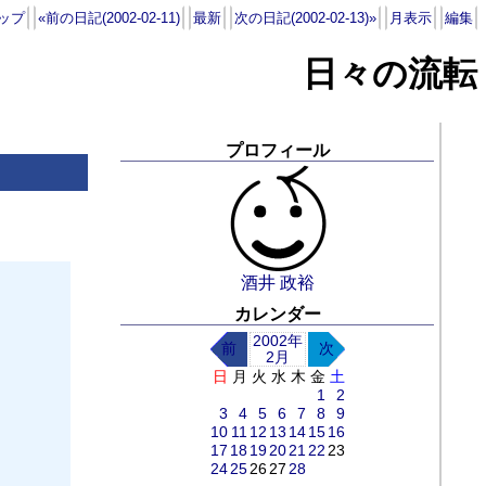
ップ
«前の日記(2002-02-11)
最新
次の日記(2002-02-13)»
月表示
編集
日々の流転
プロフィール
酒井 政裕
カレンダー
2002年
前
次
2月
日
月
火
水
木
金
土
1
2
3
4
5
6
7
8
9
10
11
12
13
14
15
16
17
18
19
20
21
22
23
24
25
26
27
28