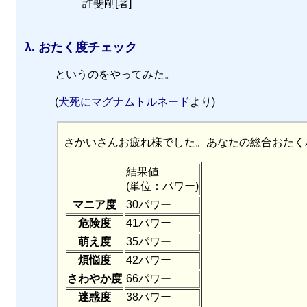
許斐剛[著]
λ.
おたく度チェック
というのをやってみた。
(
犬死にマグナムトルネード
より)
さかいさんお疲れ様でした。あなたの総合おたく
結果値
(単位：パワー)
マニア度
30パワー
危険度
41パワー
萌え度
35パワー
煩悩度
42パワー
さわやか度
66パワー
迷惑度
38パワー