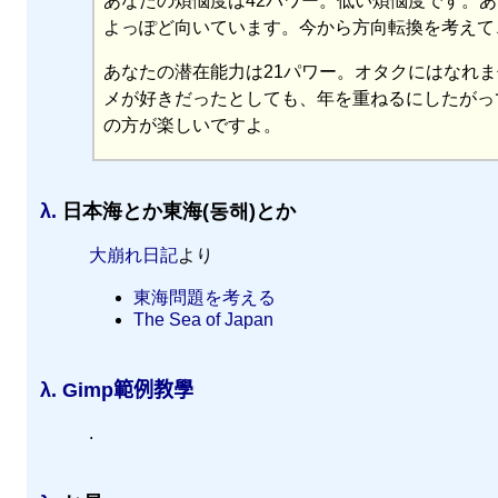
あなたの煩悩度は42パワー。低い煩悩度です。
よっぽど向いています。今から方向転換を考えて
あなたの潜在能力は21パワー。オタクにはなれ
メが好きだったとしても、年を重ねるにしたがっ
の方が楽しいですよ。
λ.
日本海とか東海(동해)とか
大崩れ日記
より
東海問題を考える
The Sea of Japan
λ.
Gimp
範例教學
.