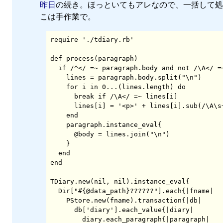
昨日
の続き。ほっといてもアレなので、一括して処
こは手作業で。
def process(paragraph)

  if /^</ =~ paragraph.body and not /\A</ =~ paragraph.body

    lines = paragraph.body.split("\n")

    for i in 0...(lines.length) do

      break if /\A</ =~ lines[i]

      lines[i] = '<p>' + lines[i].sub(/\A\s+/, '') + '</p>'

    end

    paragraph.instance_eval{

      @body = lines.join("\n")

    }

  end

TDiary.new(nil, nil).instance_eval{

  Dir["#{@data_path}??????"].each{|fname|

    PStore.new(fname).transaction{|db|

      db['diary'].each_value{|diary|

        diary.each_paragraph{|paragraph|
