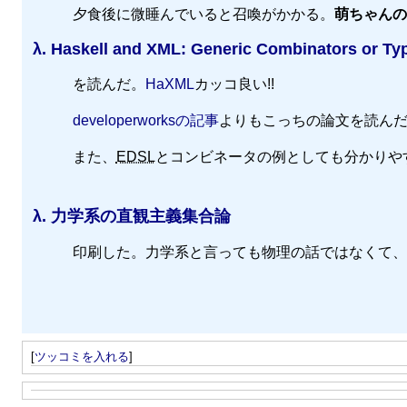
夕食後に微睡んでいると召喚がかかる。
萌ちゃんの
λ.
Haskell and XML: Generic Combinators or Ty
を読んだ。
HaXML
カッコ良い!!
developerworksの記事
よりもこっちの論文を読ん
また、
EDSL
とコンビネータの例としても分かりや
λ.
力学系の直観主義集合論
印刷した。力学系と言っても物理の話ではなくて、
[
ツッコミを入れる
]