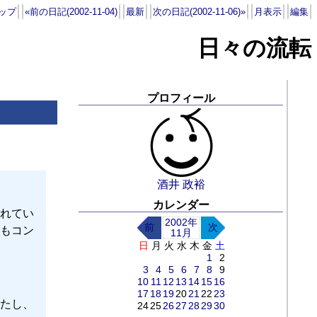
ップ
«前の日記(2002-11-04)
最新
次の日記(2002-11-06)»
月表示
編集
日々の流転
プロフィール
酒井 政裕
カレンダー
れてい
2002年
前
次
もコン
11月
日
月
火
水
木
金
土
1
2
3
4
5
6
7
8
9
10
11
12
13
14
15
16
17
18
19
20
21
22
23
たし、
24
25
26
27
28
29
30