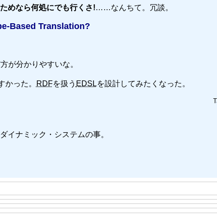
ためなら何処にでも行くさ!
……なんちて。冗談。
pe-Based Translation?
だ方が分かりやすいな。
すかった。
RDF
を扱う
EDSL
を設計してみたくなった。
T
ダイナミック・システムの事。