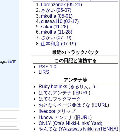
Lorenzonek (05-21)
さかい (05-07)
mkotha (05-01)
cutsea110 (02-17)
sakai (11-28)
mkotha (11-28)
さかい (07-19)
山本和彦 (07-19)
最近のトラックバック
この日記と連携する
ags:
論文
RSS 1.0
LIRS
アンテナ等
Ruby hotlinks (るるりん。)
はてなアンテナ
(
旧URL
)
はてなブックマーク
おとなりページ＠はてな
(
旧URL
)
livedoor クリップ
I know. アンテナ
(
旧URL
)
ONLY (Ota's Nikki-Links' Yard)
やんてな (YAizawa's Nikki anTENNA)