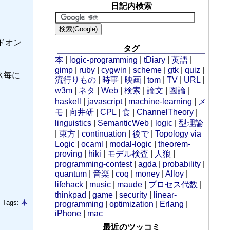
日記内検索
ードオン
タグ
本
|
logic-programming
|
tDiary
|
英語
|
gimp
|
ruby
|
cygwin
|
scheme
|
gtk
|
quiz
|
ス毎に
流行りもの
|
時事
|
映画
|
tom
|
TV
|
URL
|
w3m
|
ネタ
|
Web
|
検索
|
論文
|
圏論
|
haskell
|
javascript
|
machine-learning
|
メ
モ
|
向井研
|
CPL
|
食
|
ChannelTheory
|
linguistics
|
SemanticWeb
|
logic
|
型理論
|
東方
|
continuation
|
後で
|
Topology via
Logic
|
ocaml
|
modal-logic
|
theorem-
proving
|
hiki
|
モデル検査
|
人狼
|
programming-contest
|
agda
|
probability
|
quantum
|
音楽
|
coq
|
money
|
Alloy
|
lifehack
|
music
|
maude
|
プロセス代数
|
thinkpad
|
game
|
security
|
linear-
Tags:
本
programming
|
optimization
|
Erlang
|
iPhone
|
mac
最近のツッコミ