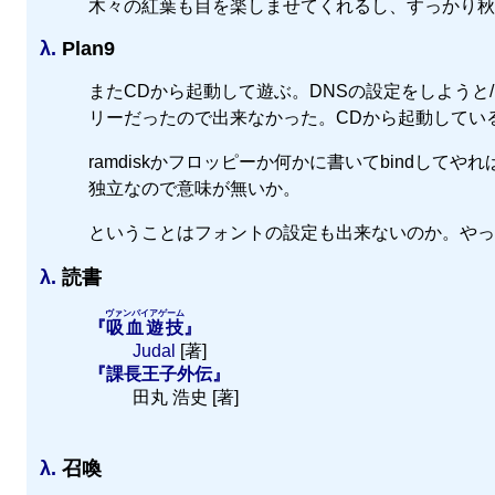
木々の紅葉も目を楽しませてくれるし、すっかり秋
λ.
Plan9
またCDから起動して遊ぶ。DNSの設定をしようと/bi
リーだったので出来なかった。CDから起動してい
ramdiskかフロッピーか何かに書いてbindし
独立なので意味が無いか。
ということはフォントの設定も出来ないのか。やっ
λ.
読書
ヴァンパイアゲーム
『
吸血遊技
』
Judal
[著]
『課長王子外伝』
田丸 浩史 [著]
λ.
召喚