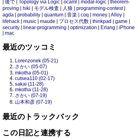
|
後で
|
Topology via Logic
|
ocaml
|
modal-logic
|
theorem-
proving
|
hiki
|
モデル検査
|
人狼
|
programming-contest
|
agda
|
probability
|
quantum
|
音楽
|
coq
|
money
|
Alloy
|
lifehack
|
music
|
maude
|
プロセス代数
|
thinkpad
|
game
|
security
|
linear-programming
|
optimization
|
Erlang
|
iPhone
|
mac
最近のツッコミ
Lorenzonek (05-21)
さかい (05-07)
mkotha (05-01)
cutsea110 (02-17)
sakai (11-28)
mkotha (11-28)
さかい (07-19)
山本和彦 (07-19)
最近のトラックバック
この日記と連携する