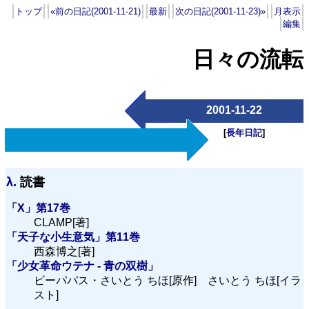
トップ
«前の日記(2001-11-21)
最新
次の日記(2001-11-23)»
月表示
編集
日々の流転
2001-11-22
[
長年日記
]
λ.
読書
「X」第17巻
CLAMP[著]
「天子な小生意気」第11巻
西森博之[著]
「少女革命ウテナ - 青の双樹」
ビーパパス・さいとう ちほ[原作] さいとう ちほ[イラ
スト]