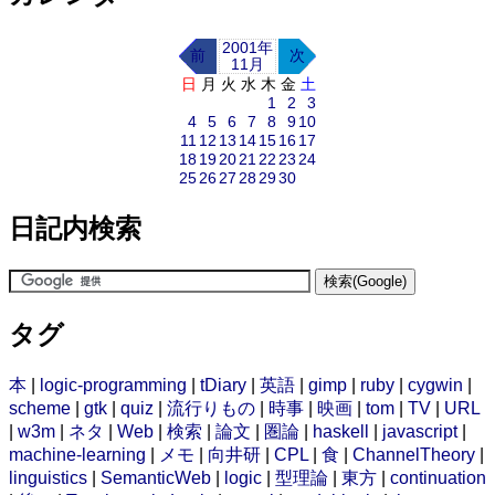
2001年
前
次
11月
日
月
火
水
木
金
土
1
2
3
4
5
6
7
8
9
10
11
12
13
14
15
16
17
18
19
20
21
22
23
24
25
26
27
28
29
30
日記内検索
タグ
本
|
logic-programming
|
tDiary
|
英語
|
gimp
|
ruby
|
cygwin
|
scheme
|
gtk
|
quiz
|
流行りもの
|
時事
|
映画
|
tom
|
TV
|
URL
|
w3m
|
ネタ
|
Web
|
検索
|
論文
|
圏論
|
haskell
|
javascript
|
machine-learning
|
メモ
|
向井研
|
CPL
|
食
|
ChannelTheory
|
linguistics
|
SemanticWeb
|
logic
|
型理論
|
東方
|
continuation