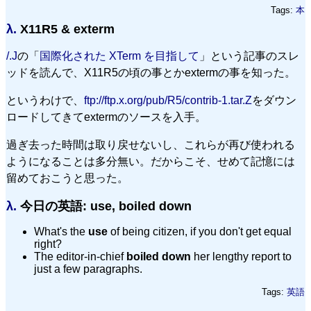
Tags:
本
λ.
X11R5 & exterm
/.J
の「
国際化された XTerm を目指して
」という記事のスレ
ッドを読んで、X11R5の頃の事とかextermの事を知った。
というわけで、
ftp://ftp.x.org/pub/R5/contrib-1.tar.Z
をダウン
ロードしてきてextermのソースを入手。
過ぎ去った時間は取り戻せないし、これらが再び使われる
ようになることは多分無い。だからこそ、せめて記憶には
留めておこうと思った。
λ.
今日の英語: use, boiled down
What's the
use
of being citizen, if you don't get equal
right?
The editor-in-chief
boiled down
her lengthy report to
just a few paragraphs.
Tags:
英語