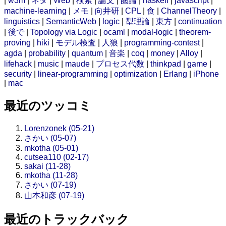
|
w3m
|
ネタ
|
Web
|
検索
|
論文
|
圏論
|
haskell
|
javascript
|
machine-learning
|
メモ
|
向井研
|
CPL
|
食
|
ChannelTheory
|
linguistics
|
SemanticWeb
|
logic
|
型理論
|
東方
|
continuation
|
後で
|
Topology via Logic
|
ocaml
|
modal-logic
|
theorem-
proving
|
hiki
|
モデル検査
|
人狼
|
programming-contest
|
agda
|
probability
|
quantum
|
音楽
|
coq
|
money
|
Alloy
|
lifehack
|
music
|
maude
|
プロセス代数
|
thinkpad
|
game
|
security
|
linear-programming
|
optimization
|
Erlang
|
iPhone
|
mac
最近のツッコミ
Lorenzonek (05-21)
さかい (05-07)
mkotha (05-01)
cutsea110 (02-17)
sakai (11-28)
mkotha (11-28)
さかい (07-19)
山本和彦 (07-19)
最近のトラックバック