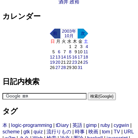
酒井 政裕
カレンダー
2003年
前
次
10月
日
月
火
水
木
金
土
1
2
3
4
5
6
7
8
9
10
11
12
13
14
15
16
17
18
19
20
21
22
23
24
25
26
27
28
29
30
31
日記内検索
タグ
本
|
logic-programming
|
tDiary
|
英語
|
gimp
|
ruby
|
cygwin
|
scheme
|
gtk
|
quiz
|
流行りもの
|
時事
|
映画
|
tom
|
TV
|
URL