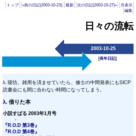
トップ
«前の日記(2003-10-23)
最新
次の日記(2003-10-27)»
月表示
編集
日々の流転
2003-10-25
[
長年日記
]
λ.
寝坊。雑用を済ませていたら、修士の中間発表にもSICP
読書会にも間に合わない時間になってしまう。
λ.
借りた本
小説すばる 2003年1月号
-
『R.O.D 第3巻』
『R.O.D 第4巻』