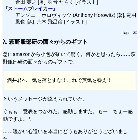
倉田 英之 [著], 羽音 たらく [イラスト]
『ストームブレイカー』
アンソニー ホロヴィッツ (Anthony Horowitz) [著], 竜村
風也 [訳], 荒木 飛呂彦 [イラスト]
Tags:
本
λ.
萩野服部研の面々からのギフト
急にamazonから小包が届いて驚く。何かと思ったら……萩
野服部研の面々からのギフトで、
酒井君へ 気を落とすな！これで英気を養え！
というメッセージが添えられていた。
ぐぉぉ、意表をつかれた。感動しますた。もー、ちょー感
動ですよ。 \
……暖かい心遣いを本当にどうもありがとうございまし
た。