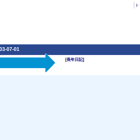
ト
03-07-01
[
長年日記
]