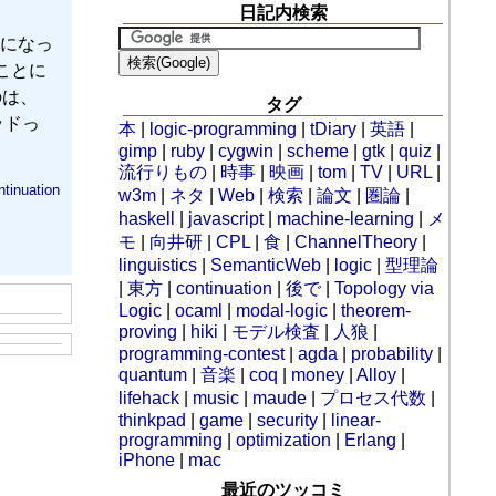
日記内検索
になっ
ことに
のは、
タグ
ッドっ
本
|
logic-programming
|
tDiary
|
英語
|
gimp
|
ruby
|
cygwin
|
scheme
|
gtk
|
quiz
|
流行りもの
|
時事
|
映画
|
tom
|
TV
|
URL
|
ntinuation
w3m
|
ネタ
|
Web
|
検索
|
論文
|
圏論
|
haskell
|
javascript
|
machine-learning
|
メ
モ
|
向井研
|
CPL
|
食
|
ChannelTheory
|
linguistics
|
SemanticWeb
|
logic
|
型理論
|
東方
|
continuation
|
後で
|
Topology via
Logic
|
ocaml
|
modal-logic
|
theorem-
proving
|
hiki
|
モデル検査
|
人狼
|
programming-contest
|
agda
|
probability
|
quantum
|
音楽
|
coq
|
money
|
Alloy
|
lifehack
|
music
|
maude
|
プロセス代数
|
thinkpad
|
game
|
security
|
linear-
programming
|
optimization
|
Erlang
|
iPhone
|
mac
最近のツッコミ