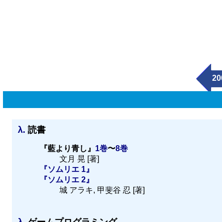
20
λ.
読書
『藍より青し』
1巻
〜
8巻
文月 晃 [著]
『ソムリエ 1』
『ソムリエ 2』
城 アラキ, 甲斐谷 忍 [著]
λ.
ゲームプログラミング