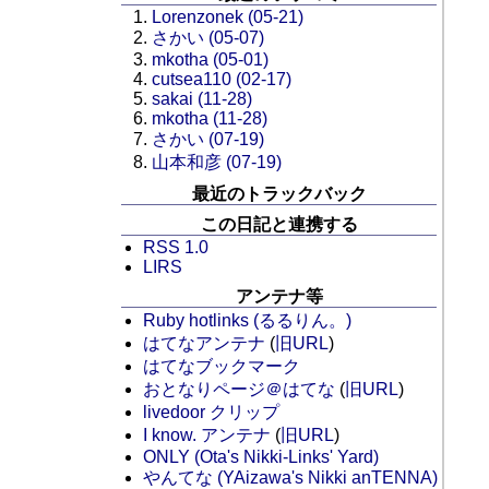
Lorenzonek (05-21)
さかい (05-07)
mkotha (05-01)
cutsea110 (02-17)
sakai (11-28)
mkotha (11-28)
さかい (07-19)
山本和彦 (07-19)
最近のトラックバック
この日記と連携する
RSS 1.0
LIRS
アンテナ等
Ruby hotlinks (るるりん。)
はてなアンテナ
(
旧URL
)
はてなブックマーク
おとなりページ＠はてな
(
旧URL
)
livedoor クリップ
I know. アンテナ
(
旧URL
)
ONLY (Ota's Nikki-Links' Yard)
やんてな (YAizawa's Nikki anTENNA)