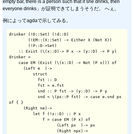
empty bar, there is a person such that if she drinks, then
everyone drinks」が証明できてしまうそうだ。 へぇ。
例によってagdaで示してみる。
drinker (!D::Set) (!d::D)

        (!EM::(X::Set) -> Either X (Not X))

        (!P::D->Set)

    :: Exist (\(x::D)-> P x -> (y::D) -> P y)

drinker =

    case EM (Exist (\(x::D) -> Not (P x))) of

      (Left e  )->

          struct

            fst :: D

            fst = e.fst

            snd :: P fst -> (y::D) -> P y

            snd = \(px::P fst) -> case e.snd px 
of { }

      (Right ne)->

          let f (!x::D) :: P x

              f = case EM (P x) of

                    (Left px  )-> px

                    (Right npx)->
