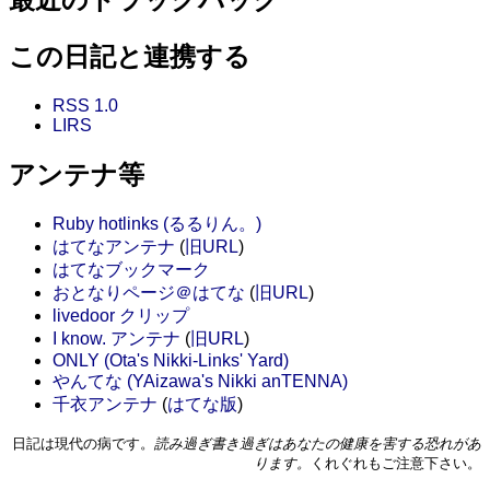
この日記と連携する
RSS 1.0
LIRS
アンテナ等
Ruby hotlinks (るるりん。)
はてなアンテナ
(
旧URL
)
はてなブックマーク
おとなりページ＠はてな
(
旧URL
)
livedoor クリップ
I know. アンテナ
(
旧URL
)
ONLY (Ota's Nikki-Links' Yard)
やんてな (YAizawa's Nikki anTENNA)
千衣アンテナ
(
はてな版
)
日記は現代の病です。
読み過ぎ書き過ぎはあなたの健康を害する恐れがあ
ります。
くれぐれもご注意下さい。