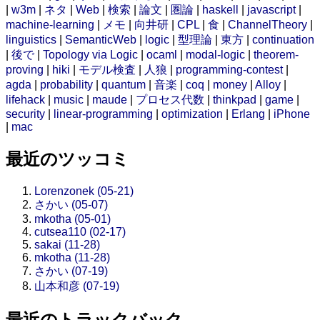
|
w3m
|
ネタ
|
Web
|
検索
|
論文
|
圏論
|
haskell
|
javascript
|
machine-learning
|
メモ
|
向井研
|
CPL
|
食
|
ChannelTheory
|
linguistics
|
SemanticWeb
|
logic
|
型理論
|
東方
|
continuation
|
後で
|
Topology via Logic
|
ocaml
|
modal-logic
|
theorem-
proving
|
hiki
|
モデル検査
|
人狼
|
programming-contest
|
agda
|
probability
|
quantum
|
音楽
|
coq
|
money
|
Alloy
|
lifehack
|
music
|
maude
|
プロセス代数
|
thinkpad
|
game
|
security
|
linear-programming
|
optimization
|
Erlang
|
iPhone
|
mac
最近のツッコミ
Lorenzonek (05-21)
さかい (05-07)
mkotha (05-01)
cutsea110 (02-17)
sakai (11-28)
mkotha (11-28)
さかい (07-19)
山本和彦 (07-19)
最近のトラックバック