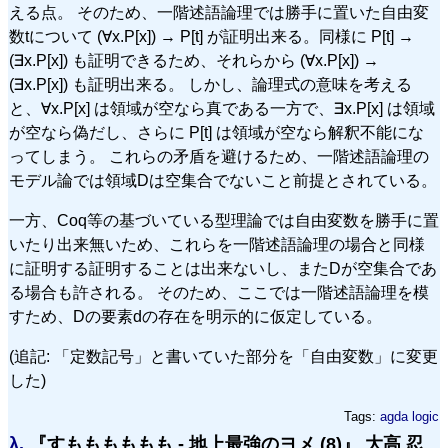
える点。 そのため、一階述語論理では勝手に置いた自由変
数tについて (∀x.P[x]) → P[t] が証明出来る。同様に P[t] →
(∃x.P[x]) も証明できるため、それらから (∀x.P[x]) →
(∃x.P[x]) も証明出来る。 しかし、論理式の意味を考える
と、∀x.P[x] は領域が空なら真である一方で、∃x.P[x] は領域
が空なら偽だし、さらに P[t] は領域が空なら解釈不能にな
ってしまう。 これらの矛盾を避けるため、一階述語論理の
モデル論では領域Dは空集合でないこと前提とされている。
一方、Coq等の基づいている型理論では自由変数を勝手に置
いたり出来無いため、これらを一階述語論理の場合と同様
に証明する証明することは出来ないし、またDが空集合であ
る場合も許される。 そのため、ここでは一階述語論理を模
すため、Dの要素dの存在を明示的に仮定している。
(追記: 「定数記号」と書いていた部分を「自由変数」に変更
した)
Tags:
agda
logic
λ.
『すもももももも - 地上最強のヨメ (8)』 大高 忍