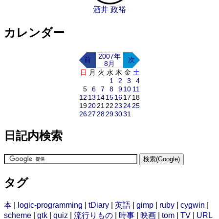
酒井 政裕
カレンダー
2007年
前
次
8月
日
月
火
水
木
金
土
1
2
3
4
5
6
7
8
9
10
11
12
13
14
15
16
17
18
19
20
21
22
23
24
25
26
27
28
29
30
31
日記内検索
タグ
本
|
logic-programming
|
tDiary
|
英語
|
gimp
|
ruby
|
cygwin
|
scheme
|
gtk
|
quiz
|
流行りもの
|
時事
|
映画
|
tom
|
TV
|
URL