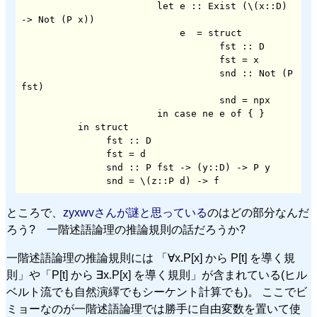
                        let e :: Exist (\(x::D) 
-> Not (P x))

                            e  = struct

                                   fst :: D

                                   fst = x

                                   snd :: Not (P 
fst)

                                   snd = npx

                        in case ne e of { }

          in struct

               fst :: D

               fst = d

               snd :: P fst -> (y::D) -> P y

               snd = \(z::P d) -> f
ところで、
zyxwvさんが謎と思っている
のはどの部分なんだ
ろう? 一階述語論理の推論規則の話だろうか?
一階述語論理の推論規則には 「∀x.P[x] から P[t] を導く規
則」や「P[t] から ∃x.P[x] を導く規則」が含まれている(ヒル
ベルト流でも自然演繹でもシーケント計算でも)。 ここでビ
ミョーなのが一階述語論理では勝手に自由変数を置いて使