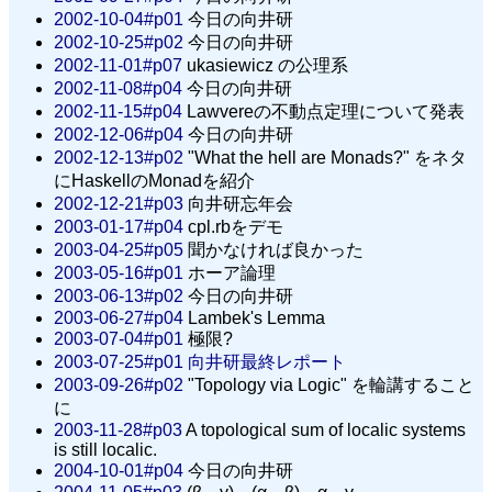
2002-10-04#p01
今日の向井研
2002-10-25#p02
今日の向井研
2002-11-01#p07
ukasiewicz の公理系
2002-11-08#p04
今日の向井研
2002-11-15#p04
Lawvereの不動点定理について発表
2002-12-06#p04
今日の向井研
2002-12-13#p02
"What the hell are Monads?" をネタ
にHaskellのMonadを紹介
2002-12-21#p03
向井研忘年会
2003-01-17#p04
cpl.rbをデモ
2003-04-25#p05
聞かなければ良かった
2003-05-16#p01
ホーア論理
2003-06-13#p02
今日の向井研
2003-06-27#p04
Lambek's Lemma
2003-07-04#p01
極限?
2003-07-25#p01
向井研最終レポート
2003-09-26#p02
"Topology via Logic" を輪講すること
に
2003-11-28#p03
A topological sum of localic systems
is still localic.
2004-10-01#p04
今日の向井研