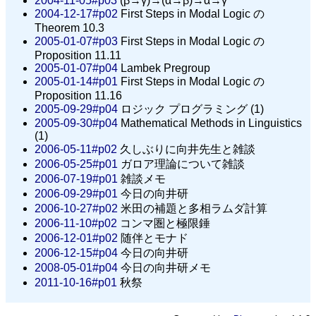
2004-11-05#p03
(β→γ)→(α→β)→α→γ
2004-12-17#p02
First Steps in Modal Logic の
Theorem 10.3
2005-01-07#p03
First Steps in Modal Logic の
Proposition 11.11
2005-01-07#p04
Lambek Pregroup
2005-01-14#p01
First Steps in Modal Logic の
Proposition 11.16
2005-09-29#p04
ロジック プログラミング (1)
2005-09-30#p04
Mathematical Methods in Linguistics
(1)
2006-05-11#p02
久しぶりに向井先生と雑談
2006-05-25#p01
ガロア理論について雑談
2006-07-19#p01
雑談メモ
2006-09-29#p01
今日の向井研
2006-10-27#p02
米田の補題と多相ラムダ計算
2006-11-10#p02
コンマ圏と極限錘
2006-12-01#p02
随伴とモナド
2006-12-15#p04
今日の向井研
2008-05-01#p04
今日の向井研メモ
2011-10-16#p01
秋祭