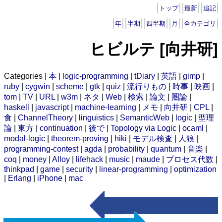
トップ
最新
追記
年
半期
四半期
月
全カテゴリ
ヒビルテ [向井研]
Categories |
本
|
logic-programming
|
tDiary
|
英語
|
gimp
|
ruby
|
cygwin
|
scheme
|
gtk
|
quiz
|
流行りもの
|
時事
|
映画
|
tom
|
TV
|
URL
|
w3m
|
ネタ
|
Web
|
検索
|
論文
|
圏論
|
haskell
|
javascript
|
machine-learning
|
メモ
|
向井研
|
CPL
|
食
|
ChannelTheory
|
linguistics
|
SemanticWeb
|
logic
|
型理
論
|
東方
|
continuation
|
後で
|
Topology via Logic
|
ocaml
|
modal-logic
|
theorem-proving
|
hiki
|
モデル検査
|
人狼
|
programming-contest
|
agda
|
probability
|
quantum
|
音楽
|
coq
|
money
|
Alloy
|
lifehack
|
music
|
maude
|
プロセス代数
|
thinkpad
|
game
|
security
|
linear-programming
|
optimization
|
Erlang
|
iPhone
|
mac