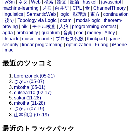
|
w3m
|
ネタ
|
Web
|
検索
|
論文
|
圏論
|
haskell
|
javascript
|
machine-learning
|
メモ
|
向井研
|
CPL
|
食
|
ChannelTheory
|
linguistics
|
SemanticWeb
|
logic
|
型理論
|
東方
|
continuation
|
後で
|
Topology via Logic
|
ocaml
|
modal-logic
|
theorem-
proving
|
hiki
|
モデル検査
|
人狼
|
programming-contest
|
agda
|
probability
|
quantum
|
音楽
|
coq
|
money
|
Alloy
|
lifehack
|
music
|
maude
|
プロセス代数
|
thinkpad
|
game
|
security
|
linear-programming
|
optimization
|
Erlang
|
iPhone
|
mac
最近のツッコミ
Lorenzonek (05-21)
さかい (05-07)
mkotha (05-01)
cutsea110 (02-17)
sakai (11-28)
mkotha (11-28)
さかい (07-19)
山本和彦 (07-19)
最近のトラックバック