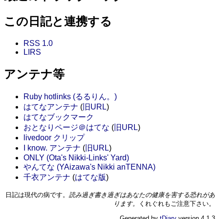
この日記と連携する
RSS 1.0
LIRS
アンテナ等
Ruby hotlinks (るるりん。)
はてなアンテナ
(
旧URL
)
はてなブックマーク
おとなりページ＠はてな
(
旧URL
)
livedoor クリップ
I know. アンテナ
(
旧URL
)
ONLY (Ota's Nikki-Links' Yard)
やんてな (YAizawa's Nikki anTENNA)
千衣アンテナ
(
はてな版
)
日記は現代の病です。
読み過ぎ書き過ぎはあなたの健康を害する恐れがあ
ります。
くれぐれもご注意下さい。
Generated by
tDiary
version 4.1.3