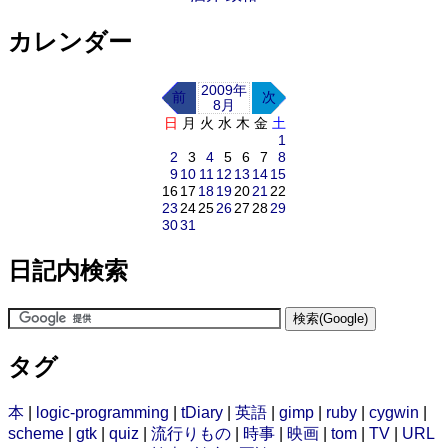
カレンダー
2009年
前
次
8月
日
月
火
水
木
金
土
1
2
3
4
5
6
7
8
9
10
11
12
13
14
15
16
17
18
19
20
21
22
23
24
25
26
27
28
29
30
31
日記内検索
タグ
本
|
logic-programming
|
tDiary
|
英語
|
gimp
|
ruby
|
cygwin
|
scheme
|
gtk
|
quiz
|
流行りもの
|
時事
|
映画
|
tom
|
TV
|
URL