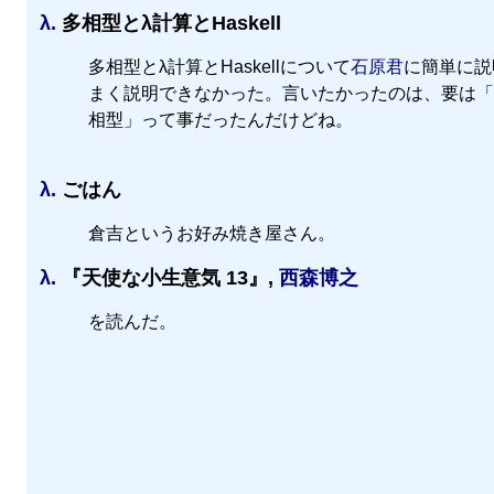
λ.
多相型とλ計算とHaskell
多相型とλ計算とHaskellについて
石原君
に簡単に説
まく説明できなかった。言いたかったのは、要は「
相型」って事だったんだけどね。
λ.
ごはん
倉吉というお好み焼き屋さん。
λ.
『天使な小生意気 13』,
西森博之
を読んだ。