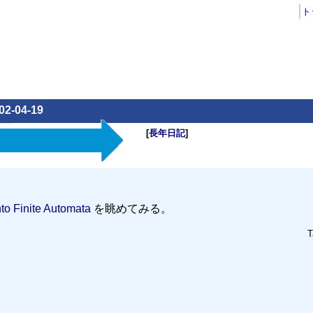
ト
02-04-19
[
長年日記
]
to Finite Automata
を眺めてみる。
T