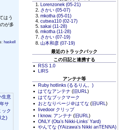
Lorenzonek (05-21)
さかい (05-07)
mkotha (05-01)
いてはう
cutsea110 (02-17)
のが多
sakai (11-28)
mkotha (11-28)
さかい (07-19)
s:
haskell
山本和彦 (07-19)
最近のトラックバック
この日記と連携する
RSS 1.0
LIRS
アンテナ等
Ruby hotlinks (るるりん。)
はてなアンテナ
(
旧URL
)
はてなブックマーク
おとなりページ＠はてな
(
旧URL
)
livedoor クリップ
I know. アンテナ
(
旧URL
)
ONLY (Ota's Nikki-Links' Yard)
やんてな (YAizawa's Nikki anTENNA)