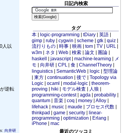
日記内検索
。
タグ
本
|
logic-programming
|
tDiary
|
英語
|
gimp
|
ruby
|
cygwin
|
scheme
|
gtk
|
quiz
|
0人以
流行りもの
|
時事
|
映画
|
tom
|
TV
|
URL
|
w3m
|
ネタ
|
Web
|
検索
|
論文
|
圏論
|
haskell
|
javascript
|
machine-learning
|
メ
モ
|
向井研
|
CPL
|
食
|
ChannelTheory
|
linguistics
|
SemanticWeb
|
logic
|
型理論
|
東方
|
continuation
|
後で
|
Topology via
Logic
|
ocaml
|
modal-logic
|
theorem-
が逆転
proving
|
hiki
|
モデル検査
|
人狼
|
programming-contest
|
agda
|
probability
|
quantum
|
音楽
|
coq
|
money
|
Alloy
|
lifehack
|
music
|
maude
|
プロセス代数
|
thinkpad
|
game
|
security
|
linear-
programming
|
optimization
|
Erlang
|
iPhone
|
mac
gs:
向井研
最近のツッコミ