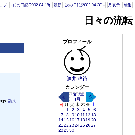
ップ
«前の日記(2002-04-18)
最新
次の日記(2002-04-20)»
月表示
編集
日々の流転
プロフィール
酒井 政裕
カレンダー
2002年
前
次
4月
ags:
論文
日
月
火
水
木
金
土
1
2
3
4
5
6
7
8
9
10
11
12
13
14
15
16
17
18
19
20
21
22
23
24
25
26
27
28
29
30