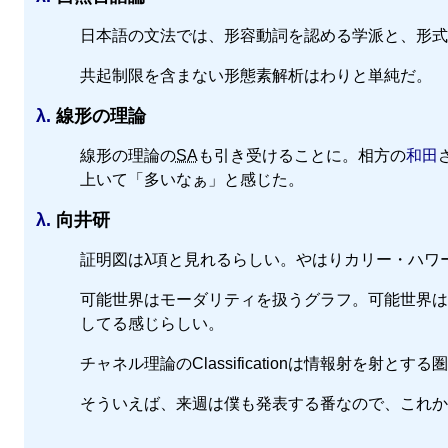
日本語の文法では、形容動詞を認める学派と、形式
共起制限を含まない形態素解析はわりと単純だ。
λ.
線形の理論
線形の理論の
SA
も引き受けることに。相方の
和田
上いて「多いなぁ」と感じた。
λ.
向井研
証明図はλ項と見れるらしい。やはりカリー・ハワ
可能世界はモーダリティを扱うグラフ。可能世界は
してる感じらしい。
チャネル理論のClassificationは情報射を射とす
そういえば、来週は僕も発表する番なので、これか