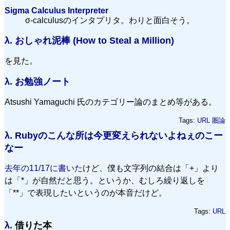
Sigma Calculus Interpreter
σ-calculusのインタプリタ。わりと面白そう。
λ.
おしゃれ泥棒 (How to Steal a Million)
を見た。
λ.
お勉強ノート
Atsushi Yamaguchi 氏のカテゴリー論のまとめ等がある。
Tags:
URL
圏論
λ.
Rubyのこんな所は今更変えられないよねぇのこー
なー
去年の11/17に書いた
けど、僕も文字列の結合は「+」より
は「*」が自然だと思う。というか、むしろ繰り返しを
「**」で表現したいというのが本音だけど。
Tags:
URL
λ.
借りた本