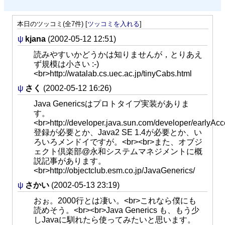
本日のツッコミ(全7件) [
ツッコミを入れる
]
ψ
kjana
(2002-05-12 12:51)
読みやすいかどうかは知りませんが，とりあえ
ず規模は小さい :-)
<br>http://watalab.cs.uec.ac.jp/tinyCabs.html
ψ
さく
(2002-05-12 16:26)
Java Genericsはプロトタイプ実装がありま
す。
<br>http://developer.java.sun.com/developer/earlyAc
登録が必要とか、Java2 SE 1.4が必要とか、い
ろいろメンドイですが。<br><br>また、オブジ
ェクト倶楽部@永和システムマネジメントに概
説記事があります。
<br>http://objectclub.esm.co.jp/JavaGenerics/
ψ
さかい
(2002-05-13 23:19)
おぉ。2000行とは凄い。<br>これなら僕にも
読めそう。<br><br>Java Generics も、もう少
しJavaに馴れたら使ってみたいと思います。