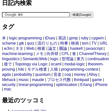
日記内検索
タグ
本
|
logic-programming
|
tDiary
|
英語
|
gimp
|
ruby
|
cygwin
|
scheme
|
gtk
|
quiz
|
流行りもの
|
時事
|
映画
|
tom
|
TV
|
URL
|
w3m
|
ネタ
|
Web
|
検索
|
論文
|
圏論
|
haskell
|
javascript
|
machine-learning
|
メモ
|
向井研
|
CPL
|
食
|
ChannelTheory
|
linguistics
|
SemanticWeb
|
logic
|
型理論
|
東方
|
continuation
|
後で
|
Topology via Logic
|
ocaml
|
modal-logic
|
theorem-
proving
|
hiki
|
モデル検査
|
人狼
|
programming-contest
|
agda
|
probability
|
quantum
|
音楽
|
coq
|
money
|
Alloy
|
lifehack
|
music
|
maude
|
プロセス代数
|
thinkpad
|
game
|
security
|
linear-programming
|
optimization
|
Erlang
|
iPhone
|
mac
最近のツッコミ