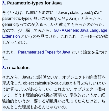
λ.
Parametric-types for Java
そういえば、以前に石原君に「Javaはstatic-typedなのに
parametric-typeが無いのが嫌なんだよねぇ」と言ったら、
genericityってのが入るらしいと教えてもらったのだった。
なので、少し探してみたら、
GJ - A Generic Java Language
Extension
というのを見つけた。これこれ、こーゆーのが欲
しかったのよ。
それと、
Parameterized Types for Java
という論文を見つけ
た。
λ.
σ-calculus
それから、Javaとは関係ないが、オブジェクト指向言語を
形式化した object calculus(σ-calculusとも呼ぶらしい)とい
う計算モデルがあるらしい。これまで、オブジェクト指向
って、どうも理論的な根拠が薄弱で、宗教的というか、経
験論的というか、要する胡散臭いと思ってたんだけど、ち
ゃんとした理屈もあるんじゃないの。