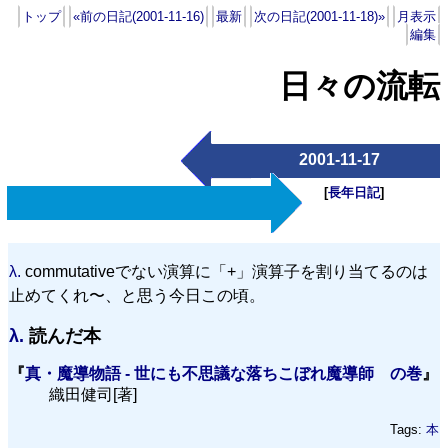
トップ
«前の日記(2001-11-16)
最新
次の日記(2001-11-18)»
月表示
編集
日々の流転
2001-11-17
[
長年日記
]
λ.
commutativeでない演算に「+」演算子を割り当てるのは
止めてくれ〜、と思う今日この頃。
λ.
読んだ本
『
真・魔導物語 - 世にも不思議な落ちこぼれ魔導師 の巻
』
織田健司[著]
Tags:
本