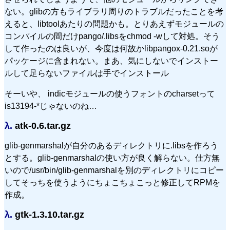
ない。glibの方もライブラリ周りのトラブルだったことを考
えると、libtoolあたりの問題かも。とりあえずモジュールの
コンパイルの間だけpango/.libsをchmod -wして対処。そう
して作ったのは良いが、今度は何故かlibpangox-0.21.soが
パッケージに含まれない。まあ、気にしないでインストー
ルして足らないファイルは手でインストール
そーいや、 indicモジュールの使うフォントのcharsetって
is13194-*じゃないのね…
λ.
atk-0.6.tar.gz
glib-genmarshalが自分のあるディレクトリに.libsを作ろう
とする。glib-genmarshalの使い方が良く解らない。仕方無
いので/usr/bin/glib-genmarshalを別のディレクトリにコピー
してそっちを使うようにちょこちょこっと修正してRPMを
作成。
λ.
gtk-1.3.10.tar.gz