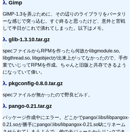
λ.
Gimp
GIMP-1.3を弄ぶために、その辺りのライブラリをバータリ
ーな感じで突っ込む。すぐ終ると思ったけど、意外と苦戦
して半日がこれで潰れてしまった。以下はメモ。
λ.
glib-1.3.10.tar.gz
specファイルからRPMを作ったら何故かlibgmodule.so,
libgthread.so, libgobjectが出来上がってなかったので、手作
業でいじってRPMを作成。ちゃんと旧版と共存できるよう
になっていて偉い。
λ.
pkgconfig-0.8.0.tar.gz
specファイルが無かったので野良ビルド。
λ.
pango-0.21.tar.gz
パッケージ作成中にエラー。どこかでpango/.libs/libpangox-
0.21.soが勝手にpango/.libs/libpangox-0.21.so
U
にリネーム
させられてしまうようで、他のモジュールからリンクでき