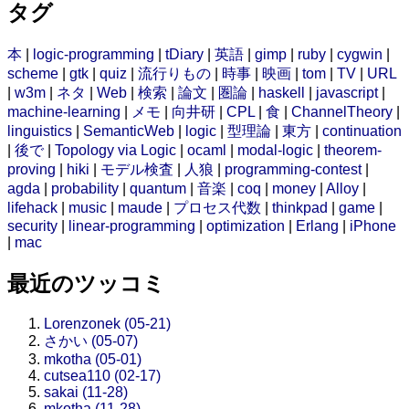
タグ
本
|
logic-programming
|
tDiary
|
英語
|
gimp
|
ruby
|
cygwin
|
scheme
|
gtk
|
quiz
|
流行りもの
|
時事
|
映画
|
tom
|
TV
|
URL
|
w3m
|
ネタ
|
Web
|
検索
|
論文
|
圏論
|
haskell
|
javascript
|
machine-learning
|
メモ
|
向井研
|
CPL
|
食
|
ChannelTheory
|
linguistics
|
SemanticWeb
|
logic
|
型理論
|
東方
|
continuation
|
後で
|
Topology via Logic
|
ocaml
|
modal-logic
|
theorem-
proving
|
hiki
|
モデル検査
|
人狼
|
programming-contest
|
agda
|
probability
|
quantum
|
音楽
|
coq
|
money
|
Alloy
|
lifehack
|
music
|
maude
|
プロセス代数
|
thinkpad
|
game
|
security
|
linear-programming
|
optimization
|
Erlang
|
iPhone
|
mac
最近のツッコミ
Lorenzonek (05-21)
さかい (05-07)
mkotha (05-01)
cutsea110 (02-17)
sakai (11-28)
mkotha (11-28)