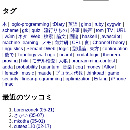
タグ
本
|
logic-programming
|
tDiary
|
英語
|
gimp
|
ruby
|
cygwin
|
scheme
|
gtk
|
quiz
|
流行りもの
|
時事
|
映画
|
tom
|
TV
|
URL
|
w3m
|
ネタ
|
Web
|
検索
|
論文
|
圏論
|
haskell
|
javascript
|
machine-learning
|
メモ
|
向井研
|
CPL
|
食
|
ChannelTheory
|
linguistics
|
SemanticWeb
|
logic
|
型理論
|
東方
|
continuation
|
後で
|
Topology via Logic
|
ocaml
|
modal-logic
|
theorem-
proving
|
hiki
|
モデル検査
|
人狼
|
programming-contest
|
agda
|
probability
|
quantum
|
音楽
|
coq
|
money
|
Alloy
|
lifehack
|
music
|
maude
|
プロセス代数
|
thinkpad
|
game
|
security
|
linear-programming
|
optimization
|
Erlang
|
iPhone
|
mac
最近のツッコミ
Lorenzonek (05-21)
さかい (05-07)
mkotha (05-01)
cutsea110 (02-17)