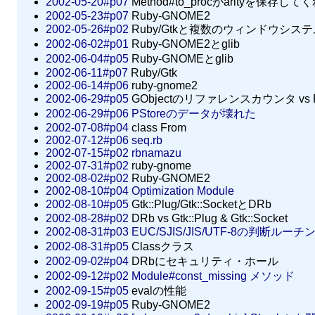
2002-05-20#p07
Method#to_procがarityを保存し
2002-05-23#p07
Ruby-GNOME2
2002-05-26#p02
Ruby/Gtkと複数のウィンドウシステ
2002-06-02#p01
Ruby-GNOME2とglib
2002-06-04#p05
Ruby-GNOMEとglib
2002-06-11#p07
Ruby/Gtk
2002-06-14#p06
ruby-gnome2
2002-06-29#p05
GObjectのリファレンスカウンタ vs 
2002-06-29#p06
PStoreのデータが壊れた
2002-07-08#p04
class From
2002-07-12#p06
seq.rb
2002-07-15#p02
rbnamazu
2002-07-31#p02
ruby-gnome
2002-08-02#p02
Ruby-GNOME2
2002-08-10#p04
Optimization Module
2002-08-10#p05
Gtk::Plug/Gtk::SocketとDRb
2002-08-28#p02
DRb vs Gtk::Plug & Gtk::Socket
2002-08-31#p03
EUC/SJIS/JIS/UTF-8の判断ルーチ
2002-08-31#p05
Classクラス
2002-09-02#p04
DRbにセキュリティ・ホール
2002-09-12#p02
Module#const_missing メソッド
2002-09-15#p05
evalの性能
2002-09-19#p05
Ruby-GNOME2