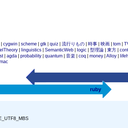
|
cygwin
|
scheme
|
gtk
|
quiz
|
流行りもの
|
時事
|
映画
|
tom
|
T
elTheory
|
linguistics
|
SemanticWeb
|
logic
|
型理論
|
東方
|
cont
st
|
agda
|
probability
|
quantum
|
音楽
|
coq
|
money
|
Alloy
|
life
mac
ruby
E_UTF8_MBS