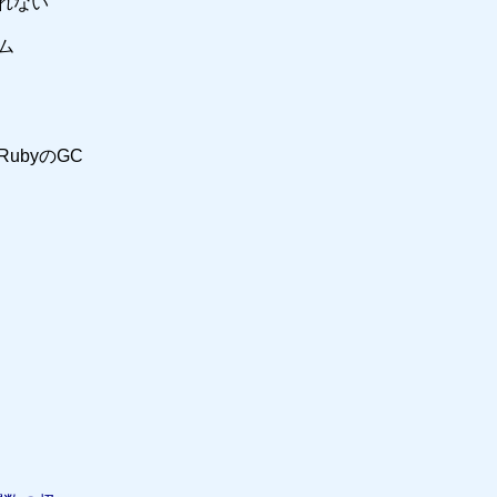
てくれない
ム
RubyのGC
ン