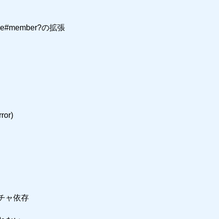
ble#member?の拡張
ror)
チャ依存