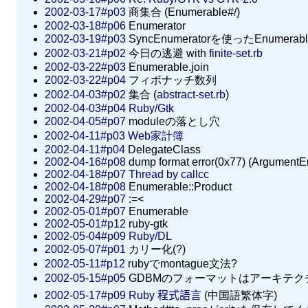
2002-03-17#p03
商集合 (Enumerable#/)
2002-03-18#p06
Enumerator
2002-03-19#p03
SyncEnumeratorを使ったEnumera
2002-03-21#p02
今日の逃避 with
finite-set.rb
2002-03-22#p03
Enumerable.join
2002-03-22#p04
フィボナッチ数列
2002-04-03#p02
集合 (
abstract-set.rb
)
2002-04-03#p04
Ruby/Gtk
2002-04-05#p07
moduleの落とし穴
2002-04-11#p03
Web家計簿
2002-04-11#p04
DelegateClass
2002-04-16#p08
dump format error(0x77) (ArgumentEr
2002-04-18#p07
Thread by callcc
2002-04-18#p08
Enumerable::Product
2002-04-29#p07
:=<
2002-05-01#p07
Enumerable
2002-05-01#p12
ruby-gtk
2002-05-04#p09
Ruby/DL
2002-05-07#p01
カリー化(?)
2002-05-11#p12
rubyでmontague文法?
2002-05-15#p05
GDBMのフォーマットはアーキテク
2002-05-17#p09
Ruby 程式語言
(中国語繁体字)