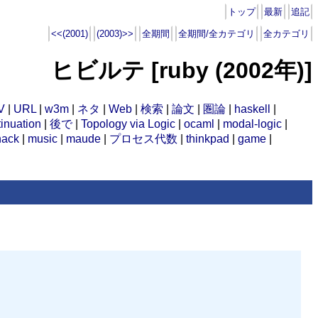
トップ
最新
追記
<<(2001)
(2003)>>
全期間
全期間/全カテゴリ
全カテゴリ
ヒビルテ [ruby (2002年)]
V
|
URL
|
w3m
|
ネタ
|
Web
|
検索
|
論文
|
圏論
|
haskell
|
inuation
|
後で
|
Topology via Logic
|
ocaml
|
modal-logic
|
hack
|
music
|
maude
|
プロセス代数
|
thinkpad
|
game
|