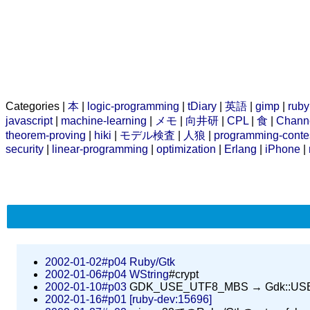
Categories |
本
|
logic-programming
|
tDiary
|
英語
|
gimp
|
ruby
javascript
|
machine-learning
|
メモ
|
向井研
|
CPL
|
食
|
Chann
theorem-proving
|
hiki
|
モデル検査
|
人狼
|
programming-conte
security
|
linear-programming
|
optimization
|
Erlang
|
iPhone
|
2002-01-02#p04
Ruby/Gtk
2002-01-06#p04
WString
#crypt
2002-01-10#p03
GDK_USE_UTF8_MBS → Gdk::US
2002-01-16#p01
[ruby-dev:15696]