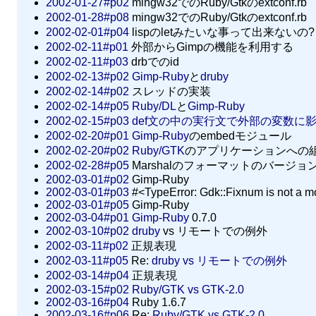
2002-01-27#p02
mingw32でのRuby/Gtkのextconf.rb
2002-01-28#p08
mingw32でのRuby/Gtkのextconf.rb
2002-02-01#p04
lispのletみたいな事って出来ないの?
2002-02-11#p01
外部からGimpの機能を利用する
2002-02-11#p03
drbでのid
2002-02-13#p02
Gimp-Ruby
と
druby
2002-02-14#p02
スレッドの実装
2002-02-14#p05
Ruby/DL
と
Gimp-Ruby
2002-02-15#p03
def文の中の実行文で外部の変数に影響
2002-02-20#p01
Gimp-Ruby
のembedモジュール
2002-02-20#p02
Ruby/GTK
のアプリケーションへの
2002-02-28#p05
Marshalのフォーマットのバージョ
2002-03-01#p02
Gimp-Ruby
2002-03-01#p03
#<TypeError: Gdk::Fixnum is not a 
2002-03-01#p05
Gimp-Ruby
2002-03-04#p01
Gimp-Ruby
0.7.0
2002-03-10#p02
druby
vs リモートでの例外
2002-03-11#p02
正規表現
2002-03-11#p05
Re:
druby vs リモートでの例外
2002-03-14#p04
正規表現
2002-03-15#p02
Ruby/GTK vs GTK-2.0
2002-03-16#p04
Ruby 1.6.7
2002-03-16#p06
Re:
Ruby/GTK vs GTK-2.0