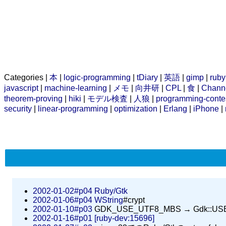
Categories |
本
|
logic-programming
|
tDiary
|
英語
|
gimp
|
ruby
javascript
|
machine-learning
|
メモ
|
向井研
|
CPL
|
食
|
Chann
theorem-proving
|
hiki
|
モデル検査
|
人狼
|
programming-conte
security
|
linear-programming
|
optimization
|
Erlang
|
iPhone
|
2002-01-02#p04
Ruby/Gtk
2002-01-06#p04
WString
#crypt
2002-01-10#p03
GDK_USE_UTF8_MBS → Gdk::US
2002-01-16#p01
[ruby-dev:15696]