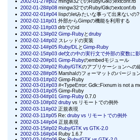
2002-01-27#p02
mingw32でのRuby/Gtkのextconf.rb
2002-01-28#p08
mingw32でのRuby/Gtkのextconf.rb
2002-02-01#p04
lispのletみたいな事って出来ないの?
2002-02-11#p01
外部からGimpの機能を利用する
2002-02-11#p03
drbでのid
2002-02-13#p02
Gimp-Ruby
と
druby
2002-02-14#p02
スレッドの実装
2002-02-14#p05
Ruby/DL
と
Gimp-Ruby
2002-02-15#p03
def文の中の実行文で外部の変数に影響
2002-02-20#p01
Gimp-Ruby
のembedモジュール
2002-02-20#p02
Ruby/GTK
のアプリケーションへの
2002-02-28#p05
Marshalのフォーマットのバージョ
2002-03-01#p02
Gimp-Ruby
2002-03-01#p03
#<TypeError: Gdk::Fixnum is not a 
2002-03-01#p05
Gimp-Ruby
2002-03-04#p01
Gimp-Ruby
0.7.0
2002-03-10#p02
druby
vs リモートでの例外
2002-03-11#p02
正規表現
2002-03-11#p05
Re:
druby vs リモートでの例外
2002-03-14#p04
正規表現
2002-03-15#p02
Ruby/GTK vs GTK-2.0
2002-03-16#p04
Ruby 1.6.7
2002-03-16#p06
Re:
Ruby/GTK vs GTK-2.0