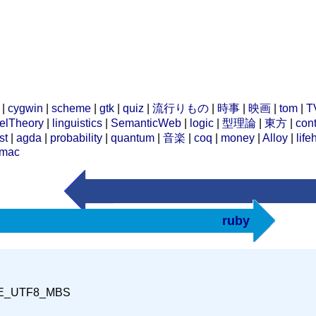
|
cygwin
|
scheme
|
gtk
|
quiz
|
流行りもの
|
時事
|
映画
|
tom
|
T
elTheory
|
linguistics
|
SemanticWeb
|
logic
|
型理論
|
東方
|
cont
st
|
agda
|
probability
|
quantum
|
音楽
|
coq
|
money
|
Alloy
|
life
mac
ruby
E_UTF8_MBS