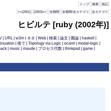
トップ
最新
追記
<<(2001)
(2003)>>
全期間
全期間/全カテゴリ
全カテゴリ
ヒビルテ [ruby (2002年)]
V
|
URL
|
w3m
|
ネタ
|
Web
|
検索
|
論文
|
圏論
|
haskell
|
inuation
|
後で
|
Topology via Logic
|
ocaml
|
modal-logic
|
hack
|
music
|
maude
|
プロセス代数
|
thinkpad
|
game
|