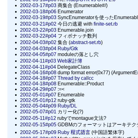
2002-03-17#p03
商集合 (Enumerable#/)
2002-03-18#p06
Enumerator
2002-03-19#p03
SyncEnumeratorを使ったEnumera
2002-03-21#p02
今日の逃避 with
finite-set.rb
2002-03-22#p03
Enumerable.join
2002-03-22#p04
フィボナッチ数列
2002-04-03#p02
集合 (
abstract-set.rb
)
2002-04-03#p04
Ruby/Gtk
2002-04-05#p07
moduleの落とし穴
2002-04-11#p03
Web家計簿
2002-04-11#p04
DelegateClass
2002-04-16#p08
dump format error(0x77) (ArgumentEr
2002-04-18#p07
Thread by callcc
2002-04-18#p08
Enumerable::Product
2002-04-29#p07
:=<
2002-05-01#p07
Enumerable
2002-05-01#p12
ruby-gtk
2002-05-04#p09
Ruby/DL
2002-05-07#p01
カリー化(?)
2002-05-11#p12
rubyでmontague文法?
2002-05-15#p05
GDBMのフォーマットはアーキテク
2002-05-17#p09
Ruby 程式語言
(中国語繁体字)