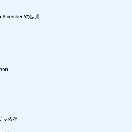
ble#member?の拡張
ror)
チャ依存