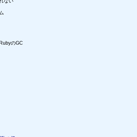
てくれない
ム
RubyのGC
ン