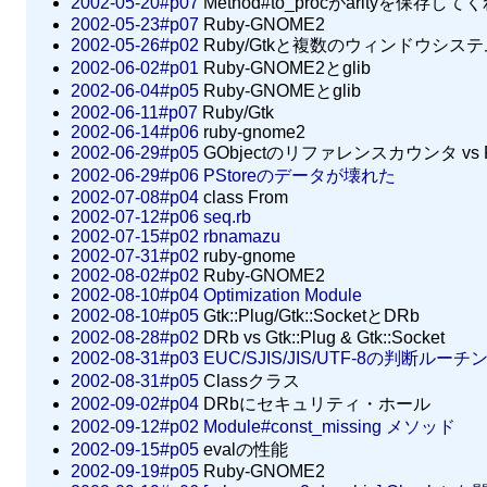
2002-05-20#p07
Method#to_procがarityを保存し
2002-05-23#p07
Ruby-GNOME2
2002-05-26#p02
Ruby/Gtkと複数のウィンドウシステ
2002-06-02#p01
Ruby-GNOME2とglib
2002-06-04#p05
Ruby-GNOMEとglib
2002-06-11#p07
Ruby/Gtk
2002-06-14#p06
ruby-gnome2
2002-06-29#p05
GObjectのリファレンスカウンタ vs 
2002-06-29#p06
PStoreのデータが壊れた
2002-07-08#p04
class From
2002-07-12#p06
seq.rb
2002-07-15#p02
rbnamazu
2002-07-31#p02
ruby-gnome
2002-08-02#p02
Ruby-GNOME2
2002-08-10#p04
Optimization Module
2002-08-10#p05
Gtk::Plug/Gtk::SocketとDRb
2002-08-28#p02
DRb vs Gtk::Plug & Gtk::Socket
2002-08-31#p03
EUC/SJIS/JIS/UTF-8の判断ルーチ
2002-08-31#p05
Classクラス
2002-09-02#p04
DRbにセキュリティ・ホール
2002-09-12#p02
Module#const_missing メソッド
2002-09-15#p05
evalの性能
2002-09-19#p05
Ruby-GNOME2