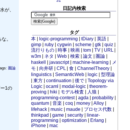
31
日記内検索
水が、
タグ
本
|
logic-programming
|
tDiary
|
英語
|
るな。
gimp
|
ruby
|
cygwin
|
scheme
|
gtk
|
quiz
|
流行りもの
|
時事
|
映画
|
tom
|
TV
|
URL
|
w3m
|
ネタ
|
Web
|
検索
|
論文
|
圏論
|
haskell
|
javascript
|
machine-learning
|
メ
ags:
圏論
モ
|
向井研
|
CPL
|
食
|
ChannelTheory
|
linguistics
|
SemanticWeb
|
logic
|
型理論
|
東方
|
continuation
|
後で
|
Topology via
Logic
|
ocaml
|
modal-logic
|
theorem-
ー1の
proving
|
hiki
|
モデル検査
|
人狼
|
programming-contest
|
agda
|
probability
|
quantum
|
音楽
|
coq
|
money
|
Alloy
|
lifehack
|
music
|
maude
|
プロセス代数
|
thinkpad
|
game
|
security
|
linear-
programming
|
optimization
|
Erlang
|
iPhone
|
mac