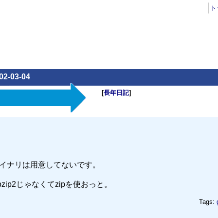
ト
02-03-04
[
長年日記
]
用のバイナリは用意してないです。
zip2じゃなくてzipを使おっと。
Tags: