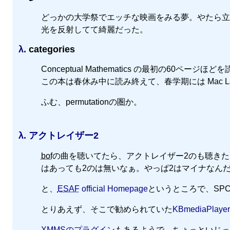
どっかの大学祭でエッチな映画をみる夢。やたら立
光を反射してて綺麗だった。
λ.
categories
Conceptual Mathematics の最初の6
この本は春休み中に読み終えて、春学期には Mac 
ふむ、permutationの圏か。
λ.
アクトレイザー2
bof
の曲を聴いてたら、アクトレイザー2のも聴きたくな
はあっても2のは無いなぁ。やっぱ2はマイナなん
と、
ESAF
official Homepage
というところで、SP
とりあえず、そこで勧められていた
KBmediaPlayer
XMMSのプラグイン
もあるようで、ちょっといじっ