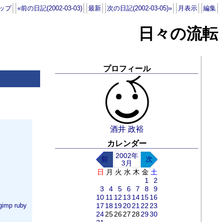
ップ
«前の日記(2002-03-03)
最新
次の日記(2002-03-05)»
月表示
編集
日々の流転
プロフィール
酒井 政裕
カレンダー
2002年
前
次
3月
日
月
火
水
木
金
土
1
2
3
4
5
6
7
8
9
10
11
12
13
14
15
16
gimp
ruby
17
18
19
20
21
22
23
24
25
26
27
28
29
30