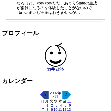
なるほど。<br><br>ただ、あまりStateの生成
が複雑になるのを体験したことがないので、
<br>いまいち実感はわきませんが…
プロフィール
酒井 政裕
カレンダー
2002年
前
次
4月
日
月
火
水
木
金
土
1
2
3
4
5
6
7
8
9
10
11
12
13