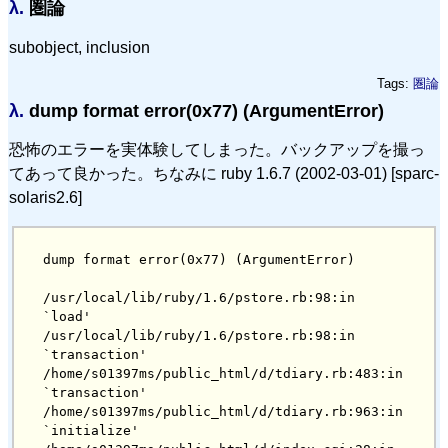
λ.
圏論
subobject, inclusion
Tags:
圏論
λ.
dump format error(0x77) (ArgumentError)
恐怖のエラーを実体験してしまった。バックアップを撮っ
てあって良かった。ちなみに ruby 1.6.7 (2002-03-01) [sparc-
solaris2.6]
/usr/local/lib/ruby/1.6/pstore.rb:98:in 
`load'

/usr/local/lib/ruby/1.6/pstore.rb:98:in 
`transaction'

/home/s01397ms/public_html/d/tdiary.rb:483:in 
`transaction'

/home/s01397ms/public_html/d/tdiary.rb:963:in 
`initialize'
