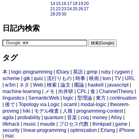
14
15
16
17
18
19
20
21
22
23
24
25
26
27
28
29
30
日記内検索
タグ
本
|
logic-programming
|
tDiary
|
英語
|
gimp
|
ruby
|
cygwin
|
scheme
|
gtk
|
quiz
|
流行りもの
|
時事
|
映画
|
tom
|
TV
|
URL
|
w3m
|
ネタ
|
Web
|
検索
|
論文
|
圏論
|
haskell
|
javascript
|
machine-learning
|
メモ
|
向井研
|
CPL
|
食
|
ChannelTheory
|
linguistics
|
SemanticWeb
|
logic
|
型理論
|
東方
|
continuation
|
後で
|
Topology via Logic
|
ocaml
|
modal-logic
|
theorem-
proving
|
hiki
|
モデル検査
|
人狼
|
programming-contest
|
agda
|
probability
|
quantum
|
音楽
|
coq
|
money
|
Alloy
|
lifehack
|
music
|
maude
|
プロセス代数
|
thinkpad
|
game
|
security
|
linear-programming
|
optimization
|
Erlang
|
iPhone
|
mac