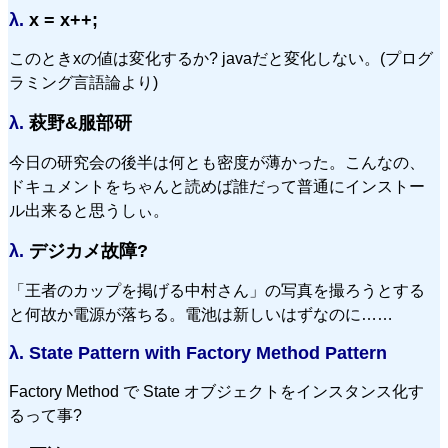
λ.
x = x++;
このときxの値は変化するか? javaだと変化しない。(プログ
ラミング言語論より)
λ.
萩野&服部研
今日の研究会の後半は何とも密度が薄かった。こんなの、
ドキュメントをちゃんと読めば誰だって普通にインストー
ル出来ると思うしぃ。
λ.
デジカメ故障?
「王者のカップを掲げる中村さん」の写真を撮ろうとする
と何故か電源が落ちる。電池は新しいはずなのに……
λ.
State Pattern with Factory Method Pattern
Factory Method で State オブジェクトをインスタンス化す
るって事?