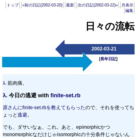
トップ
«前の日記(2002-03-20)
最新
次の日記(2002-03-22)»
月表示
編集
日々の流転
2002-03-21
[
長年日記
]
λ.
筋肉痛。
λ.
今日の逃避 with
finite-set.rb
原さんにfinite-set.rbを教えてもらった
ので、それを使ってち
ょっと
逃避
。
でも、ダサいなぁ、これ。あと、epimorphicかつ
monomorphicなだけじゃisomorphicの十分条件じゃないん