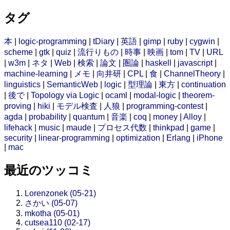
タグ
本
|
logic-programming
|
tDiary
|
英語
|
gimp
|
ruby
|
cygwin
|
scheme
|
gtk
|
quiz
|
流行りもの
|
時事
|
映画
|
tom
|
TV
|
URL
|
w3m
|
ネタ
|
Web
|
検索
|
論文
|
圏論
|
haskell
|
javascript
|
machine-learning
|
メモ
|
向井研
|
CPL
|
食
|
ChannelTheory
|
linguistics
|
SemanticWeb
|
logic
|
型理論
|
東方
|
continuation
|
後で
|
Topology via Logic
|
ocaml
|
modal-logic
|
theorem-
proving
|
hiki
|
モデル検査
|
人狼
|
programming-contest
|
agda
|
probability
|
quantum
|
音楽
|
coq
|
money
|
Alloy
|
lifehack
|
music
|
maude
|
プロセス代数
|
thinkpad
|
game
|
security
|
linear-programming
|
optimization
|
Erlang
|
iPhone
|
mac
最近のツッコミ
Lorenzonek (05-21)
さかい (05-07)
mkotha (05-01)
cutsea110 (02-17)