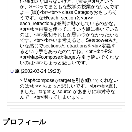
位相は良く知らないけど。(苦笑)<br>(という
か、SFCってまともな数学の授業がないんです
よー (涙))<br><br>> class Categoryおもしろそ
うです。なぜeach_sectionと<br>>
each_retractionは並列に動かしているのかな。
<br><br>再帰を使ってこういう風に書いている
のは、<br>最初それしか思いつかなかったから
です。<br><br>いま考えると、Set#powerみた
いな感じでsectionsとretractionsを<br>定義す
るという手もあったのですね。<br><br>PS:
<br>Map#composeがtargetを引き継いでくれな
いのは<br>ちょっと悲しいです。
ψ
原
(2002-03-24 19:23)
> Map#composeがtargetを引き継いでくれない
のは<br>> ちょっと悲しいです。<br><br>直し
ました。target と source があまりに非対称な
んで、<br>困ってしまいます。
プロフィール