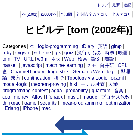
トップ
最新
追記
<<(2001)
(2003)>>
全期間
全期間/全カテゴリ
全カテゴリ
ヒビルテ [tom (2002年)]
Categories |
本
|
logic-programming
|
tDiary
|
英語
|
gimp
|
ruby
|
cygwin
|
scheme
|
gtk
|
quiz
|
流行りもの
|
時事
|
映画
|
tom
|
TV
|
URL
|
w3m
|
ネタ
|
Web
|
検索
|
論文
|
圏論
|
haskell
|
javascript
|
machine-learning
|
メモ
|
向井研
|
CPL
|
食
|
ChannelTheory
|
linguistics
|
SemanticWeb
|
logic
|
型理
論
|
東方
|
continuation
|
後で
|
Topology via Logic
|
ocaml
|
modal-logic
|
theorem-proving
|
hiki
|
モデル検査
|
人狼
|
programming-contest
|
agda
|
probability
|
quantum
|
音楽
|
coq
|
money
|
Alloy
|
lifehack
|
music
|
maude
|
プロセス代数
|
thinkpad
|
game
|
security
|
linear-programming
|
optimization
|
Erlang
|
iPhone
|
mac