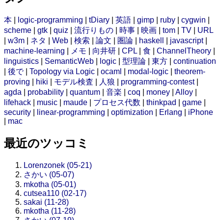
本
|
logic-programming
|
tDiary
|
英語
|
gimp
|
ruby
|
cygwin
|
scheme
|
gtk
|
quiz
|
流行りもの
|
時事
|
映画
|
tom
|
TV
|
URL
|
w3m
|
ネタ
|
Web
|
検索
|
論文
|
圏論
|
haskell
|
javascript
|
machine-learning
|
メモ
|
向井研
|
CPL
|
食
|
ChannelTheory
|
linguistics
|
SemanticWeb
|
logic
|
型理論
|
東方
|
continuation
|
後で
|
Topology via Logic
|
ocaml
|
modal-logic
|
theorem-
proving
|
hiki
|
モデル検査
|
人狼
|
programming-contest
|
agda
|
probability
|
quantum
|
音楽
|
coq
|
money
|
Alloy
|
lifehack
|
music
|
maude
|
プロセス代数
|
thinkpad
|
game
|
security
|
linear-programming
|
optimization
|
Erlang
|
iPhone
|
mac
最近のツッコミ
Lorenzonek (05-21)
さかい (05-07)
mkotha (05-01)
cutsea110 (02-17)
sakai (11-28)
mkotha (11-28)