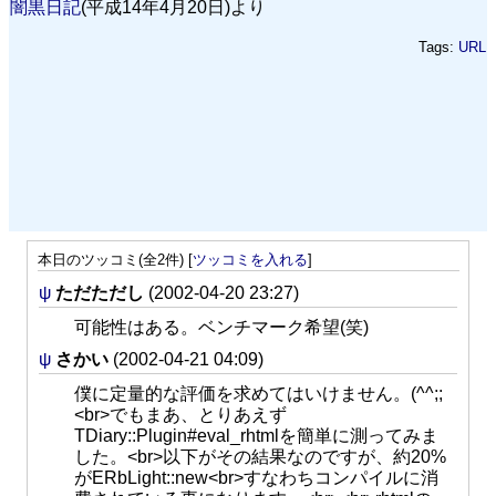
闇黒日記
(平成14年4月20日)より
Tags:
URL
本日のツッコミ(全2件) [
ツッコミを入れる
]
ψ
ただただし
(2002-04-20 23:27)
可能性はある。ベンチマーク希望(笑)
ψ
さかい
(2002-04-21 04:09)
僕に定量的な評価を求めてはいけません。(^^;;
<br>でもまあ、とりあえず
TDiary::Plugin#eval_rhtmlを簡単に測ってみま
した。<br>以下がその結果なのですが、約20%
がERbLight::new<br>すなわちコンパイルに消