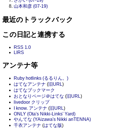
さかい (07-19)
山本和彦 (07-19)
最近のトラックバック
この日記と連携する
RSS 1.0
LIRS
アンテナ等
Ruby hotlinks (るるりん。)
はてなアンテナ
(
旧URL
)
はてなブックマーク
おとなりページ＠はてな
(
旧URL
)
livedoor クリップ
I know. アンテナ
(
旧URL
)
ONLY (Ota's Nikki-Links' Yard)
やんてな (YAizawa's Nikki anTENNA)
千衣アンテナ
(
はてな版
)