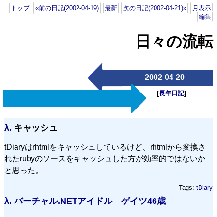
トップ
«前の日記(2002-04-19)
最新
次の日記(2002-04-21)»
月表示
編集
日々の流転
2002-04-20
[
長年日記
]
λ.
キャッシュ
tDiaryはrhtmlをキャッシュしているけど、rhtmlから変換さ
れたrubyのソースをキャッシュした方が効率的ではないか
と思った。
Tags:
tDiary
λ.
バーチャル.NETアイドル ゲイツ46歳