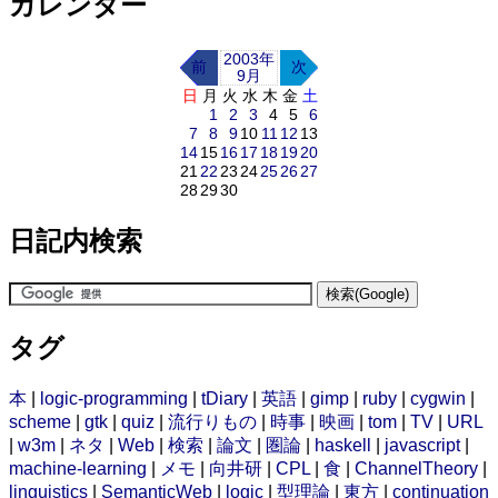
カレンダー
2003年
前
次
9月
日
月
火
水
木
金
土
1
2
3
4
5
6
7
8
9
10
11
12
13
14
15
16
17
18
19
20
21
22
23
24
25
26
27
28
29
30
日記内検索
タグ
本
|
logic-programming
|
tDiary
|
英語
|
gimp
|
ruby
|
cygwin
|
scheme
|
gtk
|
quiz
|
流行りもの
|
時事
|
映画
|
tom
|
TV
|
URL
|
w3m
|
ネタ
|
Web
|
検索
|
論文
|
圏論
|
haskell
|
javascript
|
machine-learning
|
メモ
|
向井研
|
CPL
|
食
|
ChannelTheory
|
linguistics
|
SemanticWeb
|
logic
|
型理論
|
東方
|
continuation