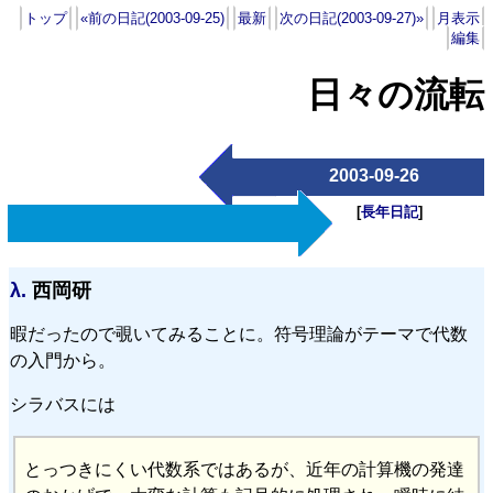
トップ
«前の日記(2003-09-25)
最新
次の日記(2003-09-27)»
月表示
編集
日々の流転
2003-09-26
[
長年日記
]
λ.
西岡研
暇だったので覗いてみることに。符号理論がテーマで代数
の入門から。
シラバスには
とっつきにくい代数系ではあるが、近年の計算機の発達