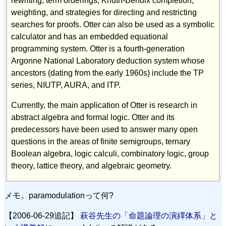
rewriting, term orderings, Knuth-Bendix completion,
weighting, and strategies for directing and restricting
searches for proofs. Otter can also be used as a symbolic
calculator and has an embedded equational
programming system. Otter is a fourth-generation
Argonne National Laboratory deduction system whose
ancestors (dating from the early 1960s) include the TP
series, NIUTP, AURA, and ITP.
Currently, the main application of Otter is research in
abstract algebra and formal logic. Otter and its
predecessors have been used to answer many open
questions in the areas of finite semigroups, ternary
Boolean algebra, logic calculi, combinatory logic, group
theory, lattice theory, and algebraic geometry.
メモ。paramodulationって何?
【2006-06-29追記】
萩谷先生の「命題論理の演繹体系」と