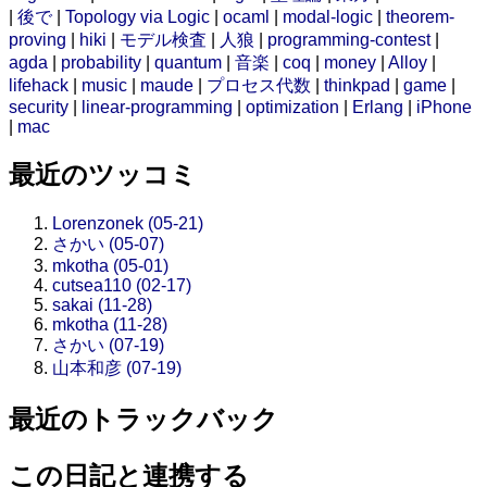
|
後で
|
Topology via Logic
|
ocaml
|
modal-logic
|
theorem-
proving
|
hiki
|
モデル検査
|
人狼
|
programming-contest
|
agda
|
probability
|
quantum
|
音楽
|
coq
|
money
|
Alloy
|
lifehack
|
music
|
maude
|
プロセス代数
|
thinkpad
|
game
|
security
|
linear-programming
|
optimization
|
Erlang
|
iPhone
|
mac
最近のツッコミ
Lorenzonek (05-21)
さかい (05-07)
mkotha (05-01)
cutsea110 (02-17)
sakai (11-28)
mkotha (11-28)
さかい (07-19)
山本和彦 (07-19)
最近のトラックバック
この日記と連携する