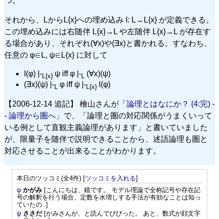
つ。
それから、LからL{x}への埋め込み I: L→L{x} が定義できる。
この埋め込みには右随伴 L{x}→L や左随伴 L{x}→L が存在す
る場合があり、それぞれ(∀x)や(∃x)と書かれる。すなわち、
任意の φ∈L, ψ∈L{x} に対して
I(φ) |-
ψ iff φ |-
(∀x)(ψ)
L{x}
L
(∃x)(ψ) |-
φ iff ψ |-
I(φ)
L
L{x}
【2006-12-14 追記】 檜山さんが「
論理とはなにか？ (4:完) -
- 論理から圏へ
」で、「論理と圏の対応関係がうまくいって
いる例として直観主義論理があります」と書いていました
が、限量子を随伴で説明できることから、述語論理も圏と
対応させることが出来ることがわかります。
本日のツッコミ(全4件) [
ツッコミを入れる
]
ψ
かがみ
[こんにちは、鏡です。 モデル理論で全称記号や存在記
号の解釈を行う場合、定数を水増しする手法が有効なことは知っ
ていたの..]
ψ
ささだ
[かみさんが、と読んでびびった。 あと、数式が顔文字