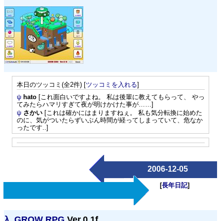
本日のツッコミ(全2件) [
ツッコミを入れる
]
ψ
hato
[これ面白いですよね。 私は後輩に教えてもらって、 やっ
てみたらハマリすぎて夜が明けかけた事が……]
ψ
さかい
[これは確かにはまりますねぇ。 私も気分転換に始めた
のに、気がついたらずいぶん時間が経ってしまっていて、危なか
ったです..]
2006-12-05
[
長年日記
]
λ.
GROW RPG
Ver.0.1f