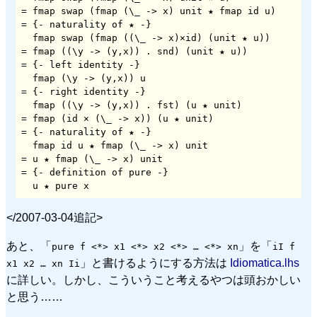
= fmap swap (fmap (\_ -> x) unit ★ fmap id u)

= {- naturality of ★ -}

  fmap swap (fmap ((\_ -> x)×id) (unit ★ u))

= fmap ((\y -> (y,x)) . snd) (unit ★ u))

= {- left identity -}

  fmap (\y -> (y,x)) u

= {- right identity -}

  fmap ((\y -> (y,x)) . fst) (u ★ unit)

= fmap (id × (\_ -> x)) (u ★ unit)

= {- naturality of ★ -}

  fmap id u ★ fmap (\_ -> x) unit

= u ★ fmap (\_ -> x) unit

= {- definition of pure -}

  u ★ pure x
</2007-03-04追記>
あと、「
」を「
pure f <*> x1 <*> x2 <*> … <*> xn
iI f
」と書けるようにする方法は
Idiomatica.lhs
x1 x2 … xn Ii
に詳しい。しかし、こういうこと考えるやつは頭おかしい
と思う……