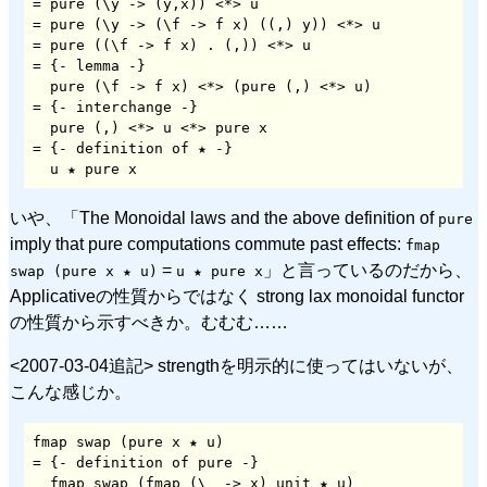
= pure (\y -> (y,x)) <*> u

= pure (\y -> (\f -> f x) ((,) y)) <*> u

= pure ((\f -> f x) . (,)) <*> u

= {- lemma -}

  pure (\f -> f x) <*> (pure (,) <*> u)

= {- interchange -}

  pure (,) <*> u <*> pure x

= {- definition of ★ -}

  u ★ pure x
いや、「The Monoidal laws and the above definition of
pure
imply that pure computations commute past effects:
fmap
=
」と言っているのだから、
swap (pure x ★ u)
u ★ pure x
Applicativeの性質からではなく strong lax monoidal functor
の性質から示すべきか。むむむ……
<2007-03-04追記> strengthを明示的に使ってはいないが、
こんな感じか。
fmap swap (pure x ★ u)

= {- definition of pure -}

  fmap swap (fmap (\_ -> x) unit ★ u)
