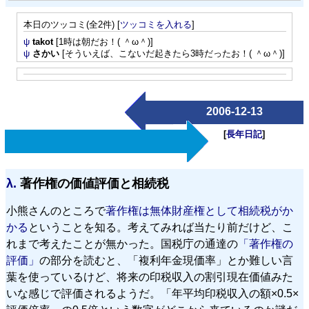
本日のツッコミ(全2件) [
ツッコミを入れる
]
ψ
takot
[1時は朝だお！( ＾ω＾)]
ψ
さかい
[そういえば、こないだ起きたら3時だったお！( ＾ω＾)]
2006-12-13
[
長年日記
]
λ.
著作権の価値評価と相続税
小熊さんのところで
著作権は無体財産権として相続税がか
かる
ということを知る。考えてみれば当たり前だけど、こ
れまで考えたことが無かった。国税庁の通達の
「著作権の
評価」
の部分を読むと、「複利年金現価率」とか難しい言
葉を使っているけど、将来の印税収入の割引現在価値みた
いな感じで評価されるようだ。「年平均印税収入の額×0.5×