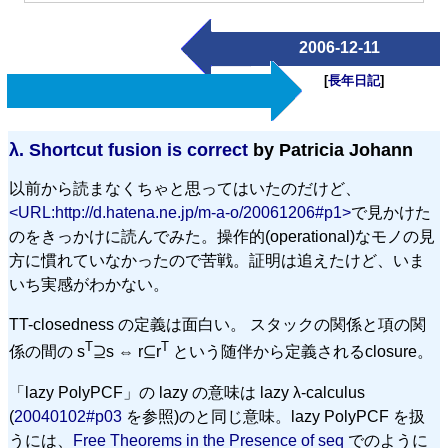
2006-12-11
[
長年日記
]
λ.
Shortcut fusion is correct
by Patricia Johann
以前から読まなくちゃと思ってはいたのだけど、
<URL:http://d.hatena.ne.jp/m-a-o/20061206#p1>
で見かけた
のをきっかけに読んでみた。操作的(operational)なモノの見
方に慣れていなかったので苦戦。証明は追えたけど、いま
いち実感がわかない。
TT-closedness の定義は面白い。 スタックの関係と項の関
T
T
係の間の s
⊇s ⇔ r⊆r
という随伴から定義されるclosure。
「lazy PolyPCF」の lazy の意味は lazy λ-calculus
(
20040102#p03
を参照)のと同じ意味。lazy PolyPCF を扱
うには、
Free Theorems in the Presence of seq
でのように