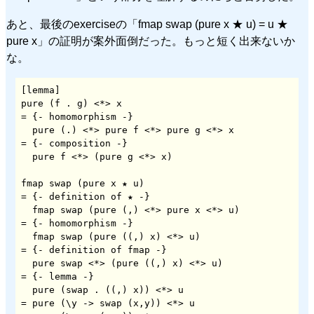
あと、最後のexerciseの「fmap swap (pure x ★ u) = u ★
pure x」の証明が案外面倒だった。もっと短く出来ないか
な。
[lemma]

pure (f . g) <*> x

= {- homomorphism -}

  pure (.) <*> pure f <*> pure g <*> x

= {- composition -}

  pure f <*> (pure g <*> x)

fmap swap (pure x ★ u)

= {- definition of ★ -}

  fmap swap (pure (,) <*> pure x <*> u)

= {- homomorphism -}

  fmap swap (pure ((,) x) <*> u)

= {- definition of fmap -} 

  pure swap <*> (pure ((,) x) <*> u)

= {- lemma -}

  pure (swap . ((,) x)) <*> u

= pure (\y -> swap (x,y)) <*> u
