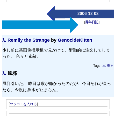
2006-12-02
[
長年日記
]
λ.
Remily the Strange
by
GenocideKitten
少し前に某画像掲示板で見かけて、衝動的に注文してしま
った。 色々と素敵。
Tags:
本
東方
λ.
風邪
風邪引いた。 昨日は喉が痛かったのだが、今日それが直っ
たら、今度は鼻水が止まらん。
[
ツッコミを入れる
]