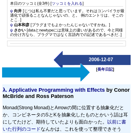
本日のツッコミ(全3件) [
ツッコミを入れる
]
ψ
向井
[じつは私も不要だと思っています。それはコンパイラが最
適化で頑張ることなんじゃないの、と。 例のエントリは、そこの
とこ..]
ψ
山本和彦
[プラグまでもよかったんじゃないですかね。]
ψ
さかい
[dataとnewtypeには意味上の違いがあるので、今と同様
の分け方なら、プラグマではなく言語内での記述であるべきだ..]
2006-12-07
[
長年日記
]
λ.
Applicative Programming with Effects
by Conor
McBride and Ross Paterson
Monad(Strong Monad)とArrowの間に位置する抽象化だと
か、コンビネータのSとKを抽象化したものとかいう話は耳
にしてたけど、期待していたよりも面白かった。
以前に書
いた行列のコード
なんかは、これを使って整理できそう