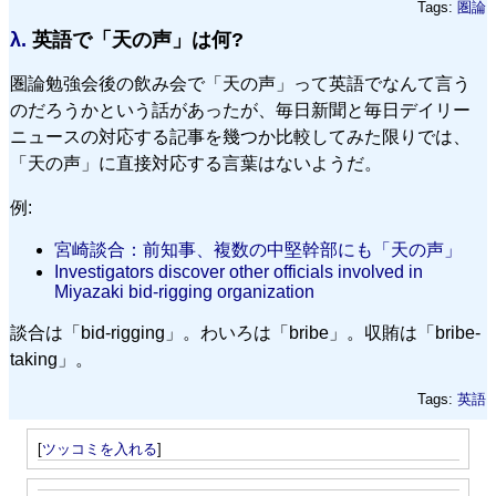
Tags:
圏論
λ.
英語で「天の声」は何?
圏論勉強会後の飲み会で「天の声」って英語でなんて言う
のだろうかという話があったが、毎日新聞と毎日デイリー
ニュースの対応する記事を幾つか比較してみた限りでは、
「天の声」に直接対応する言葉はないようだ。
例:
宮崎談合：前知事、複数の中堅幹部にも「天の声」
Investigators discover other officials involved in
Miyazaki bid-rigging organization
談合は「bid-rigging」。わいろは「bribe」。収賄は「bribe-
taking」。
Tags:
英語
[
ツッコミを入れる
]