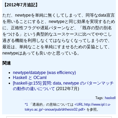
【2012年7月追記】
ただ、newtypeを単純に無くしてしまって、同等なdata宣言
を用いることにすると、newtypeと同じ効果を実現するため
に、正格性フラグや遅延パターンなど、「既存の型の別名
をつける」という典型的なユースケースに比べてややこし
過ぎる機能を利用しなくてはならなくなってしまうので、
最近は、単純なことを単純にすませるための妥協として、
newtypeはあっても良いかと思っている。
関連
newtype/datatype (was efficiency)
Haskell と OCaml
[haskell-jp:155] 質問: data, newtype のパターンマッチ
の動作の違いについて
(2012年7月)
Tags:
haskell
*1
「透過的」の意味については
<URL:http://www.ipl.t.u-
tokyo.ac.jp/~onoue/pub/drthesis02.pdf>
を参照。