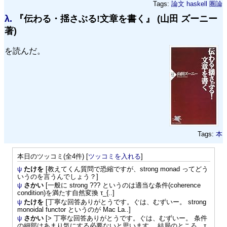
Tags:
論文
haskell
圏論
λ.
『伝わる・揺さぶる!文章を書く』 (山田 ズーニー
著)
を読んだ。
Tags:
本
本日のツッコミ(全4件) [
ツッコミを入れる
]
ψ
たけを
[教えてくん質問で恐縮ですが、strong monad ってどう
いうのを言うんでしょう？]
ψ
さかい
[一般に strong ??? というのは適当な条件(coherence
condition)を満たす自然変換 τ_{..]
ψ
たけを
[丁寧な回答ありがとうです。ぐは、むずいー。 strong
monoidal functor というのが Mac La..]
ψ
さかい
[> 丁寧な回答ありがとうです。ぐは、むずいー。 条件
の細部はあまり気にする必要ないと思います。 結局のところ、τ