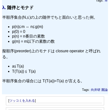
Tags:
本
λ.
随伴とモナド
半順序集合(N,≦)の上の随伴でちと面白いと思った例。
p(n)≦m ⇔ n≦g(m)
p(0) = 0
p(n) = n番目の素数
g(m) = m以下の素数の数
擬順序(preorder)上のモナドは closure operator と呼ばれ
る。
a≦T(a)
T(T(a)) ≦ T(a)
半順序集合の場合には T(T(a))=T(a) が言える。
Tags:
向井研
圏論
[
ツッコミを入れる
]