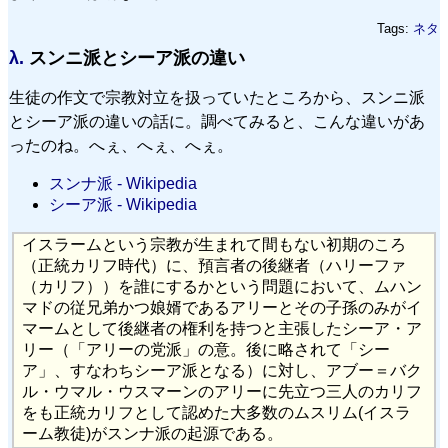
Tags:
ネタ
λ.
スンニ派とシーア派の違い
生徒の作文で宗教対立を扱っていたところから、スンニ派
とシーア派の違いの話に。調べてみると、こんな違いがあ
ったのね。へぇ、へぇ、へぇ。
スンナ派 - Wikipedia
シーア派 - Wikipedia
イスラームという宗教が生まれて間もない初期のころ
（正統カリフ時代）に、預言者の後継者（ハリーファ
（カリフ））を誰にするかという問題において、ムハン
マドの従兄弟かつ娘婿であるアリーとその子孫のみがイ
マームとして後継者の権利を持つと主張したシーア・ア
リー（「アリーの党派」の意。後に略されて「シー
ア」、すなわちシーア派となる）に対し、アブー＝バク
ル・ウマル・ウスマーンのアリーに先立つ三人のカリフ
をも正統カリフとして認めた大多数のムスリム(イスラ
ーム教徒)がスンナ派の起源である。