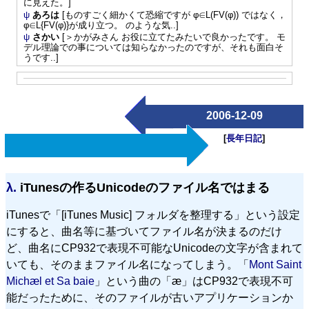
に見えた。]
ψ
あろは
[ものすごく細かくて恐縮ですが φ∈L(FV(φ)) ではなく，
φ∈L{FV(φ)}が成り立つ。 のような気..]
ψ
さかい
[＞かがみさん お役に立てたみたいで良かったです。 モ
デル理論での事については知らなかったのですが、それも面白そ
うです..]
2006-12-09
[
長年日記
]
λ.
iTunesの作るUnicodeのファイル名ではまる
iTunesで「[iTunes Music] フォルダを整理する」という設定
にすると、曲名等に基づいてファイル名が決まるのだけ
ど、曲名にCP932で表現不可能なUnicodeの文字が含まれて
いても、そのままファイル名になってしまう。「
Mont Saint
Michæl et Sa baie
」という曲の「æ」はCP932で表現不可
能だったために、そのファイルが古いアプリケーションか