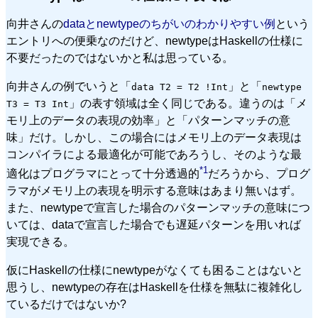
向井さんの
dataとnewtypeのちがいのわかりやすい例
という
エントリへの便乗なのだけど、newtypeはHaskellの仕様に
不要だったのではないかと私は思っている。
向井さんの例でいうと「
」と「
data T2 = T2 !Int
newtype
」の表す領域は全く同じである。違うのは「メ
T3 = T3 Int
モリ上のデータの表現の効率」と「パターンマッチの意
味」だけ。しかし、この場合にはメモリ上のデータ表現は
コンパイラによる最適化が可能であろうし、そのような最
*1
適化はプログラマにとって十分透過的
だろうから、プログ
ラマがメモリ上の表現を明示する意味はあまり無いはず。
また、newtypeで宣言した場合のパターンマッチの意味につ
いては、dataで宣言した場合でも遅延パターンを用いれば
実現できる。
仮にHaskellの仕様にnewtypeがなくても困ることはないと
思うし、newtypeの存在はHaskellを仕様を無駄に複雑化し
ているだけではないか?