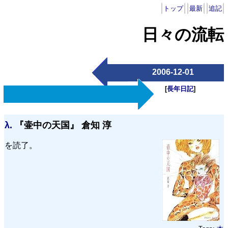
トップ
最新
追記
日々の流転
2006-12-01
[
長年日記
]
λ.
『壷中の天国』 倉知 淳
を読了。