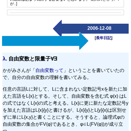
が..]
2006-12-08
[
長年日記
]
λ.
自由変数と限量子∀∃
かがみさんが「
自由変数って
」ということを書いていたの
で、自分の自由変数の理解を書いてみる。
任意の言語Lに対して、Lに含まれない定数記号xを新たに加
えた言語をL{x}とする。そして、自由変数を含む式 φ(x) はL
の式ではなくL{x}の式と考える。L{x}に更に新たな定数記号y
を加えた言語はL{x}{y}と書けるが、L{x}{y}とL{y}{x}は区別せ
ずに単にL{x,y}と書くことにする。そうすると、論理式φの
自由変数の集合がFV(φ)であるとき、φ∈L(FV(φ))が成り立