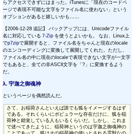
らアクセスできずにはまった。iTunesに「現在のコードペ
ージで表現不可能な文字をファイル名に使わない」という
オプションがあると嬉しいかも……
【2006-12-28 追記】 バックアップには、Unicodeファイル
名に対応している
7-Zip
を使うとよいかも。 なお、Linux上
で
p7zip
で展開すると、ファイル名をちゃんと現在のlocale
のエンコーディングに変換して展開してくれた。ただし、
ファイル名の中に現在のlocaleで表現できない文字が一文字
でもあると、全ての非ASCII文字を「?」に変換するよう
だ。
λ.
宇迦之御魂神
というページを偶然読んだ。
さて、お稲荷さんといえば誰でも狐をイメージするはず
である。それくらいにポピュラーな存在だけに、狐を稲
荷神と錯覚している人もいるくらいだ。しかし、これま
で述べてきたように、稲荷神というのは宇迦之御魂神の
ことであって、狐はその稲荷神の使いとされる霊獣なの