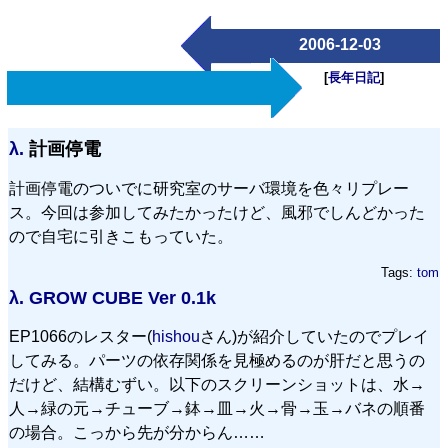
2006-12-03
[
長年日記
]
λ.
計画停電
計画停電のついでに研究室のサーバ環境を色々リプレー
ス。今回は参加してみたかったけど、風邪でしんどかった
ので自宅に引きこもっていた。
Tags:
tom
λ.
GROW CUBE Ver 0.1k
EP1066のレスター(
hishou
さん)が紹介していたのでプレイ
してみる。パーツの依存関係を見極めるのが肝だと思うの
だけど、結構むずい。以下のスクリーンショットは、水→
人→緑の元→チューブ→鉢→皿→火→骨→玉→バネの順番
の場合。こっから先が分からん……