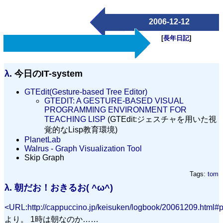
2006-12-12
[
長年日記
]
λ.
今日のIT-system
GTEdit(Gesture-based Tree Editor)
GTEDIT: A GESTURE-BASED VISUAL
PROGRAMMING ENVIRONMENT FOR
TEACHING LISP
(GTEdit:ジェスチャを用いた視
覚的なLisp教育環境)
PlanetLab
Walrus - Graph Visualization Tool
Skip Graph
Tags:
tom
λ.
朝だお！おきるお( ^ω^)
<URL:http://cappuccino.jp/keisuken/logbook/20061209.html#
より。 1時は朝なのか……