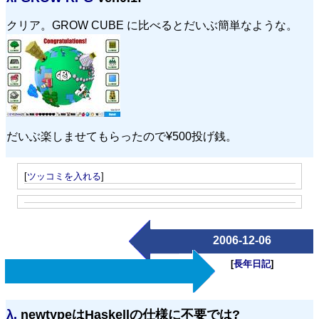
クリア。GROW CUBE に比べるとだいぶ簡単なような。
だいぶ楽しませてもらったので¥500投げ銭。
[
ツッコミを入れる
]
2006-12-06
[
長年日記
]
λ.
newtypeはHaskellの仕様に不要では?