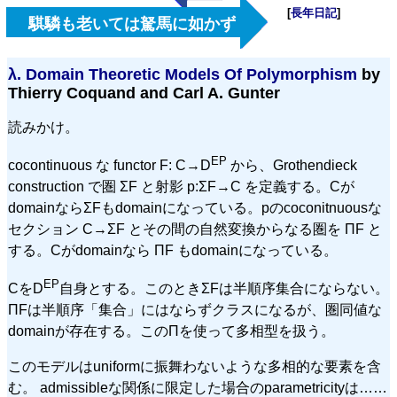
[
長年日記
]
騏驎も老いては駑馬に如かず
λ.
Domain Theoretic Models Of Polymorphism
by
Thierry Coquand and Carl A. Gunter
読みかけ。
EP
cocontinuous な functor F: C→D
から、Grothendieck
construction で圏 ΣF と射影 p:ΣF→C を定義する。Cが
domainならΣFもdomainになっている。pのcoconitnuousな
セクション C→ΣF とその間の自然変換からなる圏を ΠF と
する。Cがdomainなら ΠF もdomainになっている。
EP
CをD
自身とする。このときΣFは半順序集合にならない。
ΠFは半順序「集合」にはならずクラスになるが、圏同値な
domainが存在する。このΠを使って多相型を扱う。
このモデルはuniformに振舞わないような多相的な要素を含
む。 admissibleな関係に限定した場合のparametricityは……