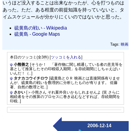
いうほど没入することは出来なかったが、心を打つものは
あった。ただ、ある程度の前提知識を持っていないと、タ
イムスケジュールが分かりにくいのではないかと思った。
硫黄島の戦い - Wikipedia
硫黄島 - Google Maps
Tags:
映画
本日のツッコミ(全3件) [
ツッコミを入れる
]
ψ
小熊善之
[そうか！ 「著作物に関し精通している者の意見等を
基として推算したその印税収入期間」を存続期間にしちゃえばい
いんだ！（..]
ψ
タナカコウイチロウ
[硫黄島とＯＲ 映画とは直接関係有りませ
んが、硫黄島の戦いを数理的に分析したものが有ります。 佐藤
著、自然の数理と社..]
ψ
さかい
[＞小熊さん それ案外良いかもしれませんよ (笑 さらに
相続者をその推算のプロセスに巻き込むなどすれば、存続期間を
印税..]
2006-12-14