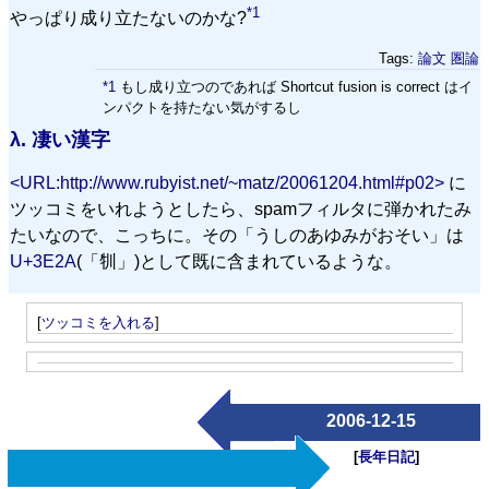
*1
やっぱり成り立たないのかな?
Tags:
論文
圏論
*1
もし成り立つのであれば Shortcut fusion is correct はイ
ンパクトを持たない気がするし
λ.
凄い漢字
<URL:http://www.rubyist.net/~matz/20061204.html#p02>
に
ツッコミをいれようとしたら、spamフィルタに弾かれたみ
たいなので、こっちに。その「うしのあゆみがおそい」は
U+3E2A
(「㸪」)として既に含まれているような。
[
ツッコミを入れる
]
2006-12-15
[
長年日記
]