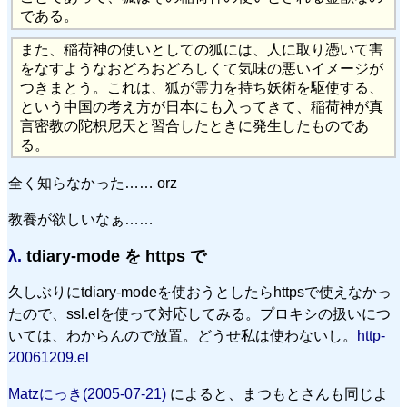
である。
また、稲荷神の使いとしての狐には、人に取り憑いて害
をなすようなおどろおどろしくて気味の悪いイメージが
つきまとう。これは、狐が霊力を持ち妖術を駆使する、
という中国の考え方が日本にも入ってきて、稲荷神が真
言密教の陀枳尼天と習合したときに発生したものであ
る。
全く知らなかった…… orz
教養が欲しいなぁ……
λ.
tdiary-mode を https で
久しぶりにtdiary-modeを使おうとしたらhttpsで使えなかっ
たので、ssl.elを使って対応してみる。プロキシの扱いにつ
いては、わからんので放置。どうせ私は使わないし。
http-
20061209.el
Matzにっき(2005-07-21)
によると、まつもとさんも同じよ