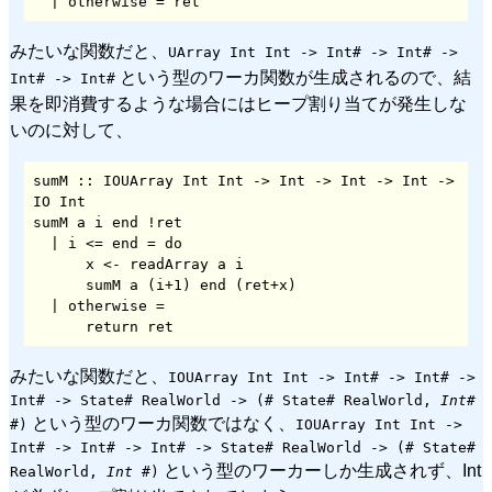
  | otherwise = ret
みたいな関数だと、
UArray Int Int -> Int# -> Int# ->
という型のワーカ関数が生成されるので、結
Int# -> Int#
果を即消費するような場合にはヒープ割り当てが発生しな
いのに対して、
sumM :: IOUArray Int Int -> Int -> Int -> Int -> 
IO Int

sumM a i end !ret

  | i <= end = do

      x <- readArray a i

      sumM a (i+1) end (ret+x)

  | otherwise =

      return ret
みたいな関数だと、
IOUArray Int Int -> Int# -> Int# ->
Int# -> State# RealWorld -> (# State# RealWorld,
Int#
という型のワーカ関数ではなく、
#)
IOUArray Int Int ->
Int# -> Int# -> Int# -> State# RealWorld -> (# State#
という型のワーカーしか生成されず、Int
RealWorld,
Int
#)