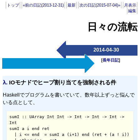
トップ
«前の日記(2013-12-31)
最新
次の日記(2015-07-04)»
月表示
編集
日々の流転
2014-04-30
[
長年日記
]
λ.
IOモナドでヒープ割り当てを強制される件
Haskellでプログラムを書いていて、数年以上ずっと悩んで
いる点として、
sumI :: UArray Int Int -> Int -> Int -> Int -> 
Int

sumI a i end ret

  | i <= end  = sumI a (i+1) end (ret + (a ! i))
