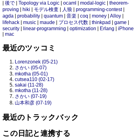
|
後で
|
Topology via Logic
|
ocaml
|
modal-logic
|
theorem-
proving
|
hiki
|
モデル検査
|
人狼
|
programming-contest
|
agda
|
probability
|
quantum
|
音楽
|
coq
|
money
|
Alloy
|
lifehack
|
music
|
maude
|
プロセス代数
|
thinkpad
|
game
|
security
|
linear-programming
|
optimization
|
Erlang
|
iPhone
|
mac
最近のツッコミ
Lorenzonek (05-21)
さかい (05-07)
mkotha (05-01)
cutsea110 (02-17)
sakai (11-28)
mkotha (11-28)
さかい (07-19)
山本和彦 (07-19)
最近のトラックバック
この日記と連携する