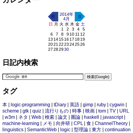
2014年
前
次
4月
日
月
火
水
木
金
土
1
2
3
4
5
6
7
8
9
10
11
12
13
14
15
16
17
18
19
20
21
22
23
24
25
26
27
28
29
30
日記内検索
タグ
本
|
logic-programming
|
tDiary
|
英語
|
gimp
|
ruby
|
cygwin
|
scheme
|
gtk
|
quiz
|
流行りもの
|
時事
|
映画
|
tom
|
TV
|
URL
|
w3m
|
ネタ
|
Web
|
検索
|
論文
|
圏論
|
haskell
|
javascript
|
machine-learning
|
メモ
|
向井研
|
CPL
|
食
|
ChannelTheory
|
linguistics
|
SemanticWeb
|
logic
|
型理論
|
東方
|
continuation