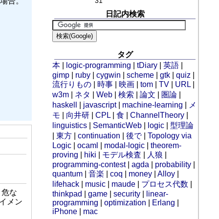
場合。
31
日記内検索
タグ
本
|
logic-programming
|
tDiary
|
英語
|
gimp
|
ruby
|
cygwin
|
scheme
|
gtk
|
quiz
|
流行りもの
|
時事
|
映画
|
tom
|
TV
|
URL
|
w3m
|
ネタ
|
Web
|
検索
|
論文
|
圏論
|
haskell
|
javascript
|
machine-learning
|
メ
モ
|
向井研
|
CPL
|
食
|
ChannelTheory
|
linguistics
|
SemanticWeb
|
logic
|
型理論
|
東方
|
continuation
|
後で
|
Topology via
Logic
|
ocaml
|
modal-logic
|
theorem-
proving
|
hiki
|
モデル検査
|
人狼
|
programming-contest
|
agda
|
probability
|
quantum
|
音楽
|
coq
|
money
|
Alloy
|
lifehack
|
music
|
maude
|
プロセス代数
|
、危な
thinkpad
|
game
|
security
|
linear-
テイメン
programming
|
optimization
|
Erlang
|
iPhone
|
mac