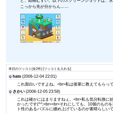
ど、結構むずい。以下のスクリーンショットは、水
こっから先が分からん……
本日のツッコミ(全2件) [
ツッコミを入れる
]
ψ
hato
(2006-12-04 22:01)
これ面白いですよね。<br>私は後輩に教えてもらっ
ψ
さかい
(2006-12-05 23:58)
これは確かにはまりますねぇ。<br>私も気分転換
かったです(^^;<br><br>それにしても、10
ト性のあるパズルに纏め上げているのが素晴らしい