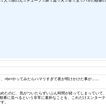
→人→緑の元→チューブ→鉢→皿→火→骨→玉→バネの順番の
て、<br>やってみたらハマリすぎて夜が明けかけた事が……
に始めたのに、気がついたらずいぶん時間が経ってしまっていて
個のものを順番に並べるという非常に素朴なことを、これだけエンター
です。