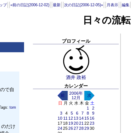
ップ
«前の日記(2006-12-02)
最新
次の日記(2006-12-05)»
月表示
編集
日々の流転
プロフィール
酒井 政裕
カレンダー
ので自
2006年
前
次
12月
日
月
火
水
木
金
土
Tags:
tom
1
2
3
4
5
6
7
8
9
10
11
12
13
14
15
16
17
18
19
20
21
22
23
うのだけ
24
25
26
27
28
29
30