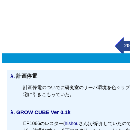
20
λ.
計画停電
計画停電のついでに研究室のサーバ環境を色々リプ
宅に引きこもっていた。
λ.
GROW CUBE Ver 0.1k
EP1066のレスター(
hishou
さん)が紹介していたの