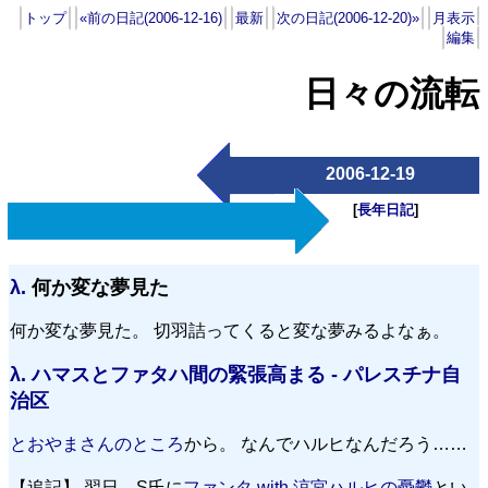
トップ
«前の日記(2006-12-16)
最新
次の日記(2006-12-20)»
月表示
編集
日々の流転
2006-12-19
[
長年日記
]
λ.
何か変な夢見た
何か変な夢見た。 切羽詰ってくると変な夢みるよなぁ。
λ.
ハマスとファタハ間の緊張高まる - パレスチナ自
治区
とおやまさんのところ
から。 なんでハルヒなんだろう……
【追記】 翌日、S氏に
ファンタ with 涼宮ハルヒの憂鬱
とい