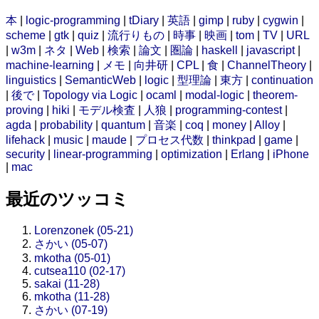
本
|
logic-programming
|
tDiary
|
英語
|
gimp
|
ruby
|
cygwin
|
scheme
|
gtk
|
quiz
|
流行りもの
|
時事
|
映画
|
tom
|
TV
|
URL
|
w3m
|
ネタ
|
Web
|
検索
|
論文
|
圏論
|
haskell
|
javascript
|
machine-learning
|
メモ
|
向井研
|
CPL
|
食
|
ChannelTheory
|
linguistics
|
SemanticWeb
|
logic
|
型理論
|
東方
|
continuation
|
後で
|
Topology via Logic
|
ocaml
|
modal-logic
|
theorem-
proving
|
hiki
|
モデル検査
|
人狼
|
programming-contest
|
agda
|
probability
|
quantum
|
音楽
|
coq
|
money
|
Alloy
|
lifehack
|
music
|
maude
|
プロセス代数
|
thinkpad
|
game
|
security
|
linear-programming
|
optimization
|
Erlang
|
iPhone
|
mac
最近のツッコミ
Lorenzonek (05-21)
さかい (05-07)
mkotha (05-01)
cutsea110 (02-17)
sakai (11-28)
mkotha (11-28)
さかい (07-19)