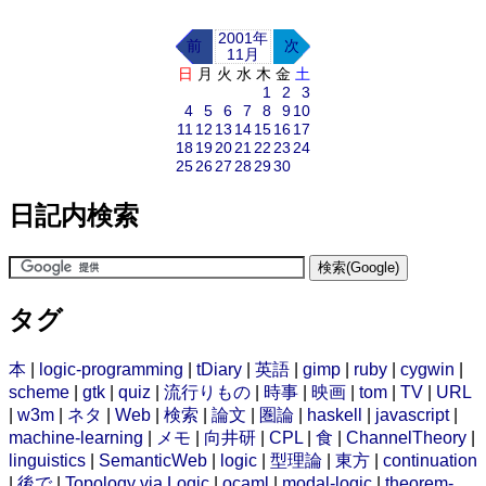
2001年
前
次
11月
日
月
火
水
木
金
土
1
2
3
4
5
6
7
8
9
10
11
12
13
14
15
16
17
18
19
20
21
22
23
24
25
26
27
28
29
30
日記内検索
タグ
本
|
logic-programming
|
tDiary
|
英語
|
gimp
|
ruby
|
cygwin
|
scheme
|
gtk
|
quiz
|
流行りもの
|
時事
|
映画
|
tom
|
TV
|
URL
|
w3m
|
ネタ
|
Web
|
検索
|
論文
|
圏論
|
haskell
|
javascript
|
machine-learning
|
メモ
|
向井研
|
CPL
|
食
|
ChannelTheory
|
linguistics
|
SemanticWeb
|
logic
|
型理論
|
東方
|
continuation
|
後で
|
Topology via Logic
|
ocaml
|
modal-logic
|
theorem-