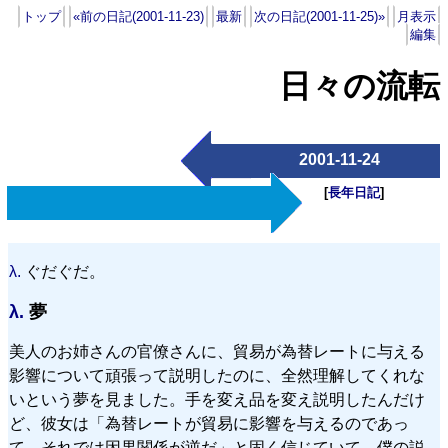
トップ
«前の日記(2001-11-23)
最新
次の日記(2001-11-25)»
月表示
編集
日々の流転
2001-11-24
[
長年日記
]
λ.
ぐだぐだ。
λ.
夢
美人のお姉さんの官僚さんに、貿易が為替レートに与える
影響について頑張って説明したのに、全然理解してくれな
いという夢を見ました。手を変え品を変え説明したんだけ
ど、彼女は「為替レートが貿易に影響を与えるのであっ
て、それでは因果関係が逆だ」と固く信じていて、僕の説