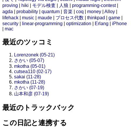
proving
|
hiki
|
モデル検査
|
人狼
|
programming-contest
|
agda
|
probability
|
quantum
|
音楽
|
coq
|
money
|
Alloy
|
lifehack
|
music
|
maude
|
プロセス代数
|
thinkpad
|
game
|
security
|
linear-programming
|
optimization
|
Erlang
|
iPhone
|
mac
最近のツッコミ
Lorenzonek (05-21)
さかい (05-07)
mkotha (05-01)
cutsea110 (02-17)
sakai (11-28)
mkotha (11-28)
さかい (07-19)
山本和彦 (07-19)
最近のトラックバック
この日記と連携する