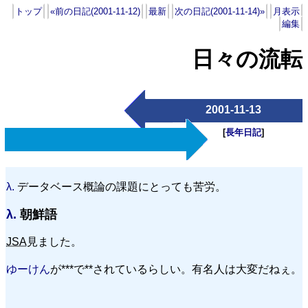
トップ
«前の日記(2001-11-12)
最新
次の日記(2001-11-14)»
月表示
編集
日々の流転
2001-11-13
[
長年日記
]
λ.
データベース概論の課題にとっても苦労。
λ.
朝鮮語
JSA
見ました。
ゆーけん
が***で**されているらしい。有名人は大変だねぇ。