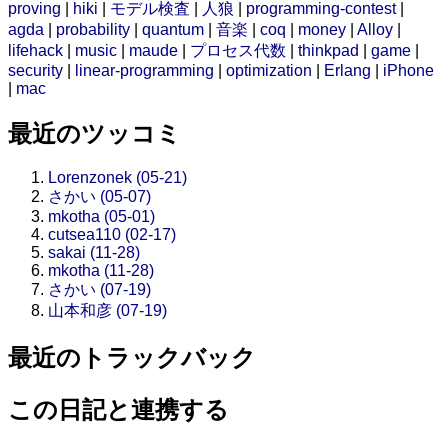
proving
|
hiki
|
モデル検査
|
人狼
|
programming-contest
|
agda
|
probability
|
quantum
|
音楽
|
coq
|
money
|
Alloy
|
lifehack
|
music
|
maude
|
プロセス代数
|
thinkpad
|
game
|
security
|
linear-programming
|
optimization
|
Erlang
|
iPhone
|
mac
最近のツッコミ
Lorenzonek (05-21)
さかい (05-07)
mkotha (05-01)
cutsea110 (02-17)
sakai (11-28)
mkotha (11-28)
さかい (07-19)
山本和彦 (07-19)
最近のトラックバック
この日記と連携する