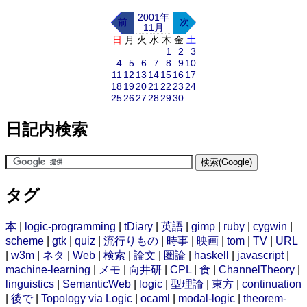
2001年
前
次
11月
日
月
火
水
木
金
土
1
2
3
4
5
6
7
8
9
10
11
12
13
14
15
16
17
18
19
20
21
22
23
24
25
26
27
28
29
30
日記内検索
タグ
本
|
logic-programming
|
tDiary
|
英語
|
gimp
|
ruby
|
cygwin
|
scheme
|
gtk
|
quiz
|
流行りもの
|
時事
|
映画
|
tom
|
TV
|
URL
|
w3m
|
ネタ
|
Web
|
検索
|
論文
|
圏論
|
haskell
|
javascript
|
machine-learning
|
メモ
|
向井研
|
CPL
|
食
|
ChannelTheory
|
linguistics
|
SemanticWeb
|
logic
|
型理論
|
東方
|
continuation
|
後で
|
Topology via Logic
|
ocaml
|
modal-logic
|
theorem-