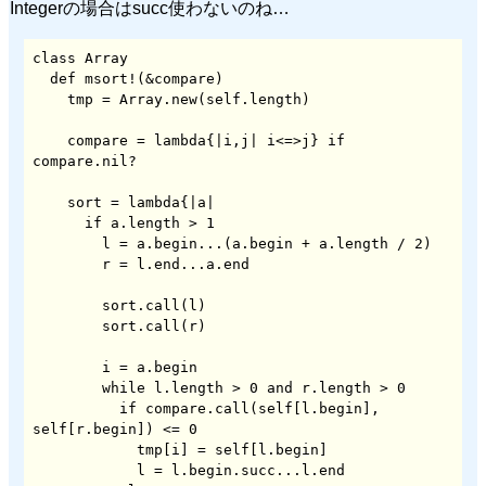
Integerの場合はsucc使わないのね…
class Array

  def msort!(&compare)

    compare = lambda{|i,j| i<=>j} if 
    sort = lambda{|a|

      if a.length > 1

	l = a.begin...(a.begin + a.length / 2)

	sort.call(l)

	i = a.begin

	while l.length > 0 and r.length > 0

	  if compare.call(self[l.begin], 
self[r.begin]) <= 0

	    tmp[i] = self[l.begin]

	    l = l.begin.succ...l.end
