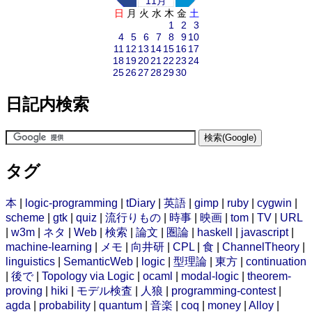
11月
日
月
火
水
木
金
土
1
2
3
4
5
6
7
8
9
10
11
12
13
14
15
16
17
18
19
20
21
22
23
24
25
26
27
28
29
30
日記内検索
タグ
本
|
logic-programming
|
tDiary
|
英語
|
gimp
|
ruby
|
cygwin
|
scheme
|
gtk
|
quiz
|
流行りもの
|
時事
|
映画
|
tom
|
TV
|
URL
|
w3m
|
ネタ
|
Web
|
検索
|
論文
|
圏論
|
haskell
|
javascript
|
machine-learning
|
メモ
|
向井研
|
CPL
|
食
|
ChannelTheory
|
linguistics
|
SemanticWeb
|
logic
|
型理論
|
東方
|
continuation
|
後で
|
Topology via Logic
|
ocaml
|
modal-logic
|
theorem-
proving
|
hiki
|
モデル検査
|
人狼
|
programming-contest
|
agda
|
probability
|
quantum
|
音楽
|
coq
|
money
|
Alloy
|