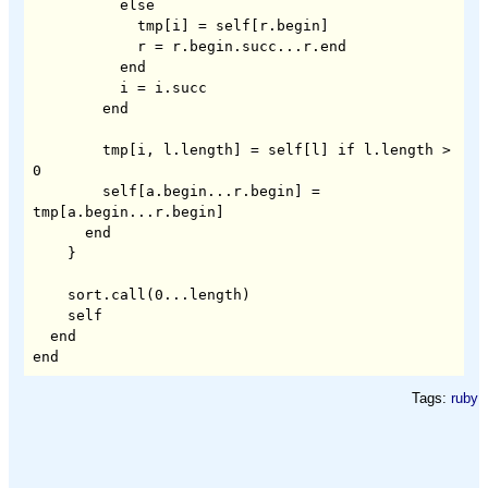
	  else

	    tmp[i] = self[r.begin]

	    r = r.begin.succ...r.end

	  end

	  i = i.succ

	tmp[i, l.length] = self[l] if l.length > 
0

	self[a.begin...r.begin] = 
tmp[a.begin...r.begin]

      end

    sort.call(0...length)

    self

  end

Tags:
ruby