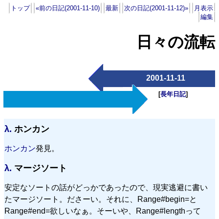
トップ
«前の日記(2001-11-10)
最新
次の日記(2001-11-12)»
月表示
編集
日々の流転
2001-11-11
[
長年日記
]
λ.
ホンカン
ホンカン
発見。
λ.
マージソート
安定なソートの話がどっかであったので、現実逃避に書い
たマージソート。ださーい。それに、Range#begin=と
Range#end=欲しいなぁ。そーいや、Range#lengthって