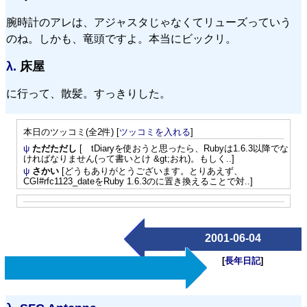
腕時計のアレは、アジャスタじゃなくてリューズっていう
のね。しかも、竜頭ですよ。本当にビックリ。
λ.
床屋
に行って、散髪。すっきりした。
本日のツッコミ(全2件) [
ツッコミを入れる
]
ψ
ただただし
[ tDiaryを使おうと思ったら、Rubyは1.6.3以降でな
ければなりません(って書いとけ &gt;おれ)。もしく..]
ψ
さかい
[どうもありがとうございます。とりあえず、
CGI#rfc1123_dateをRuby 1.6.3のに置き換えることで対..]
2001-06-04
[
長年日記
]