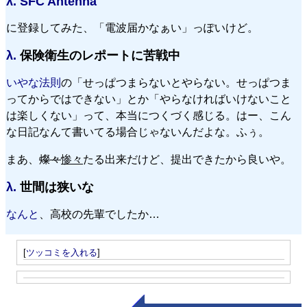
λ.
SFC Antenna
に登録してみた、「電波届かなぁい」っぽいけど。
λ.
保険衛生のレポートに苦戦中
いやな法則
の「せっぱつまらないとやらない。せっぱつま
ってからではできない」とか「やらなければいけないこと
は楽しくない」って、本当につくづく感じる。はー、こん
な日記なんて書いてる場合じゃないんだよな。ふぅ。
まあ、
燦々
惨々
たる出来だけど、提出できたから良いや。
λ.
世間は狭いな
なんと
、高校の先輩でしたか…
[
ツッコミを入れる
]