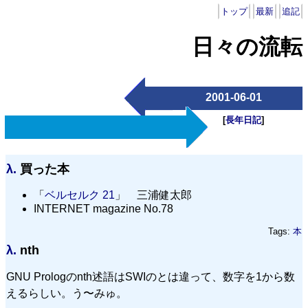
トップ
最新
追記
日々の流転
2001-06-01
[
長年日記
]
λ.
買った本
「
ベルセルク 21
」 三浦健太郎
INTERNET magazine No.78
Tags:
本
λ.
nth
GNU Prologのnth述語はSWIのとは違って、数字を1から数
えるらしい。う〜みゅ。