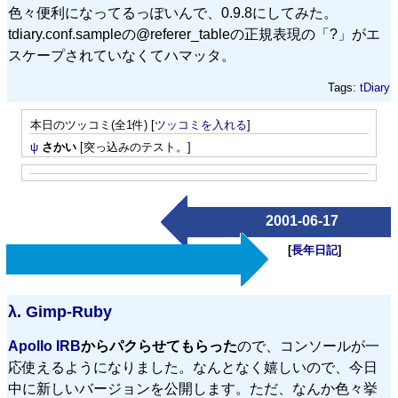
色々便利になってるっぽいんで、0.9.8にしてみた。
tdiary.conf.sampleの@referer_tableの正規表現の「?」がエ
スケープされていなくてハマッタ。
Tags:
tDiary
本日のツッコミ(全1件) [
ツッコミを入れる
]
ψ
さかい
[突っ込みのテスト。]
2001-06-17
[
長年日記
]
λ.
Gimp-Ruby
Apollo IRB
からパクらせてもらった
ので、コンソールが一
応使えるようになりました。なんとなく嬉しいので、今日
中に新しいバージョンを公開します。ただ、なんか色々挙