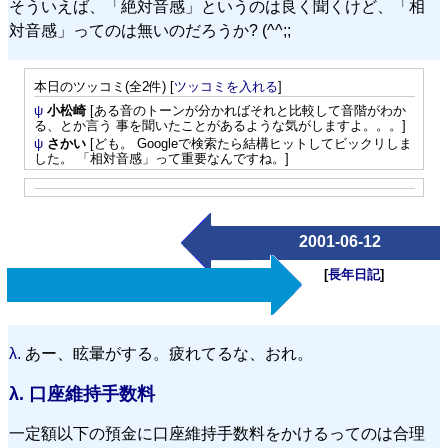
そういえば、「絶対音感」というのは良く聞くけど、「相
対音感」ってのは無いのだろうか? (^^;;
本日のツッコミ(全2件) [
ツッコミを入れる
]
ψ
小松崎
[ある音のトーンが分かればそれと比較して音階がわか
る、とか言う 事を聞いたことがあるような気がしますよ。。。]
ψ
さかい
[ども。 Googleで検索たら結構ヒットしてビックリしま
した。 「相対音感」って重要なんですね。]
2001-06-12
[
長年日記
]
λ.
あー、眩暈がする。疲れてるな、おれ。
λ.
口座維持手数料
一定額以下の預金に口座維持手数料をかけるってのは合理