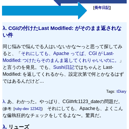
[
長年日記
]
λ.
CGIの付けたLast Modified: がそのまま返されな
い件
同じ悩みで悩んでる人はいないかな〜っと思って探してみ
ると、「
それにしても、Apache ってば、CGI が Last-
Modified: つけたらそのまんま返してくれりゃいいのに。
」
と言うのを発見。でも、
Sushi日記
ではちゃんと Last-
Modified: を返してくれるから、設定次第で何とかなるはず
ではあるんだけど…
Tags:
tDiary
λ.
あ、わかった。やっぱり、CGI#rfc1123_dateの問題だ。
それにしても、Apacheも、よくこん
(参考: [
ruby-dev 12342]
)
な偏執狂的なチェックをしてるよな〜。驚異だ。
λ.
リューズ