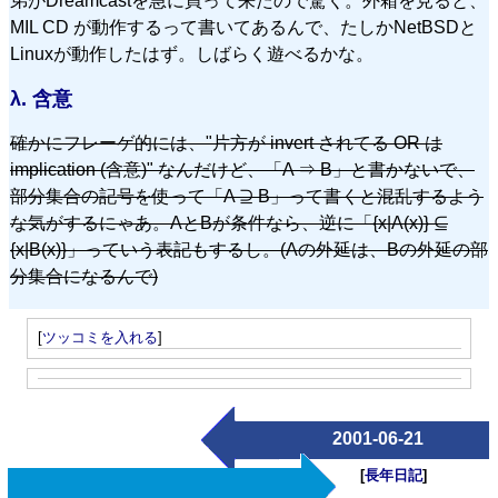
弟がDreamcastを急に買って来たので驚く。外箱を見ると、
MIL CD が動作するって書いてあるんで、たしかNetBSDと
Linuxが動作したはず。しばらく遊べるかな。
λ.
含意
確かにフレーゲ的には、
片方が invert されてる OR は
implication (含意)
なんだけど、「A ⇒ B」と書かないで、
部分集合の記号を使って「A ⊇ B」って書くと混乱するよう
な気がするにゃあ。AとBが条件なら、逆に「{x|A(x)} ⊆
{x|B(x)}」っていう表記もするし。(Aの外延は、Bの外延の部
分集合になるんで)
[
ツッコミを入れる
]
2001-06-21
[
長年日記
]