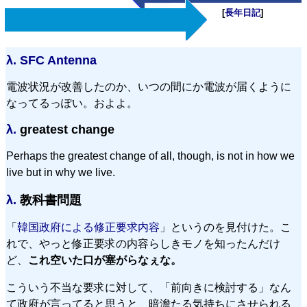
[
長年日記
]
λ.
SFC Antenna
電波状況が改善したのか、いつの間にか電波が届くように
なってるっぽい。およよ。
λ.
greatest change
Perhaps the greatest change of all, though, is not in how we
live but in why we live.
λ.
教科書問題
「
韓国政府による修正要求内容
」というのを見付けた。こ
れで、やっと修正要求の内容らしきモノを知ったんだけ
ど、
これ空いた口が塞がらなぇな。
こういう不当な要求に対して、「前向きに検討する」なん
て政府が言ってると思うと、暗澹たる気持ちにさせられる