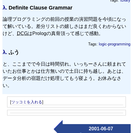
Tags:
tDiary
λ.
Definite Clause Grammar
論理プログラミングの前回の授業の演習問題を今頃になっ
て解いている。差分リストの嬉しさはまだ良くわからない
けど、
DCG
はPrologの真骨頂って感じで感動。
Tags:
logic-programming
λ.
ふう
と、ここまでで今日は時間切れ。いっちーさんに頼まれて
いたお仕事とかは仕方無いので土日に持ち越し。あとは、
データ分析の宿題だけ処理してもう寝よう。お休みなさ
い。
[
ツッコミを入れる
]
2001-06-07