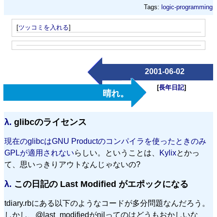
Tags:
logic-programming
[
ツッコミを入れる
]
2001-06-02
[
長年日記
]
晴れ。
λ.
glibcのライセンス
現在のglibcはGNU Productのコンパイラを使ったときのみ
GPLが適用されない
らしい。ということは、
Kylix
とかっ
て、思いっきりアウトなんじゃないの?
λ.
この日記の Last Modified がエポックになる
tdiary.rbにある以下のようなコードが多分問題なんだろう。
しかし、@last_modifiedがnilってのはどうもおかしいな