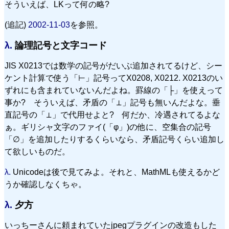
そういえば、
LK
って何の略?
(追記)
2002-11-03
を参照。
λ.
論理記号と文字コード
JIS X0213では数学の記号がだいぶ追加されてるけど、シー
ケント計算で使う「⊢」記号ってX0208, X0212. X0213のい
ずれにも含まれていないんだよね。罫線の「├」を使えって
事か? そういえば、矛盾の「⊥」記号も無いんだよな。垂
直記号の「⊥」で代用せよと? 何だか、冷遇されてるよな
ぁ。ギリシャ文字のファイ(「φ」)の他に、空集合の記号
「∅」を追加したりするくらいなら、矛盾記号くらい追加し
て欲しいものだ。
λ.
Unicodeは後で見てみよ。それと、MathMLも使えるかど
うか確認しなくちゃ。
λ.
夕方
いっちーさんに頼まれていたjpegプラグインの改造もした