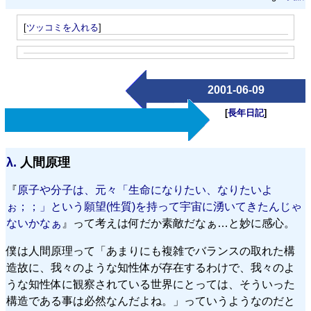
[
ツッコミを入れる
]
2001-06-09
[
長年日記
]
λ.
人間原理
『
原子や分子は、元々「生命になりたい、なりたいよ
ぉ；；」という願望(性質)を持って宇宙に湧いてきたんじゃ
ないかなぁ
』って考えは何だか素敵だなぁ…と妙に感心。
僕は人間原理って「あまりにも複雑でバランスの取れた構
造故に、我々のような知性体が存在するわけで、我々のよ
うな知性体に観察されている世界にとっては、そういった
構造である事は必然なんだよね。」っていうようなのだと