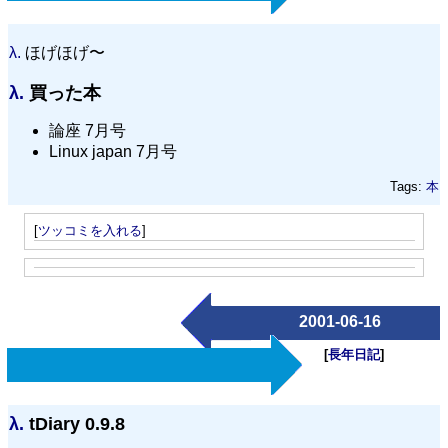
λ.
ほげほげ〜
λ.
買った本
論座 7月号
Linux japan 7月号
Tags:
本
[
ツッコミを入れる
]
2001-06-16
[
長年日記
]
λ.
tDiary 0.9.8