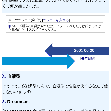
小田急線でタカに遭遇。久しぶりで懐かしい。変わってな
くて何か嬉しかった。
本日のツッコミ(全1件) [
ツッコミを入れる
]
ψ
Ke
[中国語の声調は４つだけ。フラ・スペあたりは始まってか
ら死ぬから オススメできないね。]
2001-06-20
[
長年日記
]
λ.
血液型
そうそう。僕はB型なんで、血液型で性格が決まるなんて信
じないのさっ :D
λ.
Dreamcast