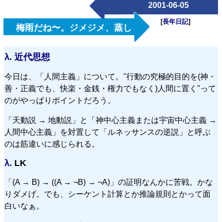
2001-06-05
[
長年日記
]
梅雨だね〜。ジメジメ、蒸し
暑〜い。
λ.
近代思想
今日は、「人間主義」について。
行動の究極的目的を(神・
善・正義でも、快楽・金銭・権力でもなく)人間に置く
って
のがやっぱりポイントだろう。
「天動説 → 地動説」と「神中心主義または宇宙中心主義 →
人間中心主義」を対置して「ルネッサンスの逆説」と呼ぶ
のは筋違いに感じられる。
λ.
LK
「(A → B) → ((A → ¬B) → ¬A)」の証明なんかに苦戦。かな
りダメげ。でも、シーケント計算とか推論規則とかって面
白いなぁ。