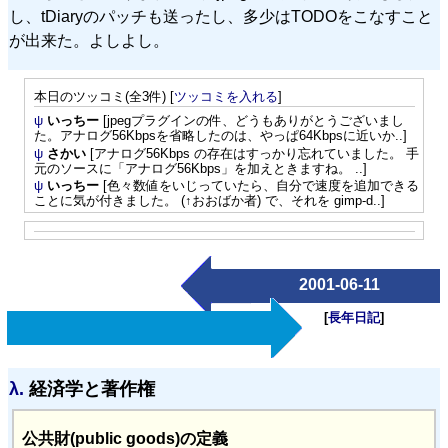
し、tDiaryのパッチも送ったし、多少はTODOをこなすこと
が出来た。よしよし。
本日のツッコミ(全3件) [
ツッコミを入れる
]
ψ
いっちー
[jpegプラグインの件、どうもありがとうございまし
た。アナログ56Kbpsを省略したのは、やっぱ64Kbpsに近いか..]
ψ
さかい
[アナログ56Kbps の存在はすっかり忘れていました。 手
元のソースに「アナログ56Kbps」を加えときますね。 ..]
ψ
いっちー
[色々数値をいじっていたら、自分で速度を追加できる
ことに気が付きました。 (↑おおばか者) で、それを gimp-d..]
2001-06-11
[
長年日記
]
λ.
経済学と著作権
公共財(public goods)の定義