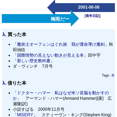
2001-06-06
[
長年日記
]
梅雨だー
λ.
買った本
「
魔術士オーフェンはぐれ旅 我が運命導け魔剣
」秋
田禎信
「
国際情勢の見えない動きが見える本
」田中宇
「
新しい歴史教科書
」
ダ・ヴィンチ 7月号
Tags:
本
λ.
借りた本
「
ドクター・ハマー 私はなぜ米ソ首脳を動かすの
か
」 アーマンド・ハマー(Armand Hammer)[著] 広
瀬隆[訳]
小説すばる 2000年11月号
「
MISERY
」 スティーヴン・キング(Stephen King)