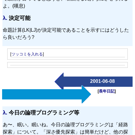
よ。(嘆息)
λ.
決定可能
命題計算(LK|LJ)が決定可能であることを示すにはどうした
ら良いだろう?
[
ツッコミを入れる
]
2001-06-08
[
長年日記
]
λ.
今日の論理プログラミング等
あ〜、眠い。眠いね。今日の論理プログラミングは「経路
探索」について。「深さ優先探索」は簡単だけど、他の探