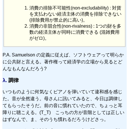
消費の排除不可能性(non-excludability) : 対貨
を支払わない経済主体の消費を排除できない
(排除費用が禁止的に高い)。
消費の非競合性(non-rivalness) : 1つの財を多
数の経済主体が同時に消費できる (混雑費用
がゼロ)。
P.A. Samuelson の定義に従えば、ソフトウェアって明らか
に公共財と言える。著作権って経済学の立場から見るとど
んなもんなんだろう?
λ.
調律
いつものように何気なくピアノを弾いていて違和感を感じ
た。音が全然違う。母さんに訊いてみると、今日は調律し
てもらったそうだ。前の音に慣れていたので、ちょっと耳
障りに聴こえる。(T_T) こっちの方が音階としては正しい
はずなんで、ま、そのうち慣れるだろうけどさっ。