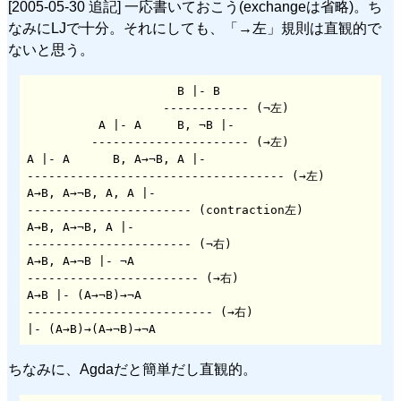
[2005-05-30 追記] 一応書いておこう(exchangeは省略)。ち
なみにLJで十分。それにしても、「→左」規則は直観的で
ないと思う。
                     B |- B

                   ------------ (¬左)

          A |- A     B, ¬B |-

         ---------------------- (→左)

A |- A      B, A→¬B, A |-

------------------------------------ (→左)

A→B, A→¬B, A, A |-

----------------------- (contraction左)

A→B, A→¬B, A |-

----------------------- (¬右)

A→B, A→¬B |- ¬A

------------------------ (→右)

A→B |- (A→¬B)→¬A

-------------------------- (→右)

ちなみに、Agdaだと簡単だし直観的。