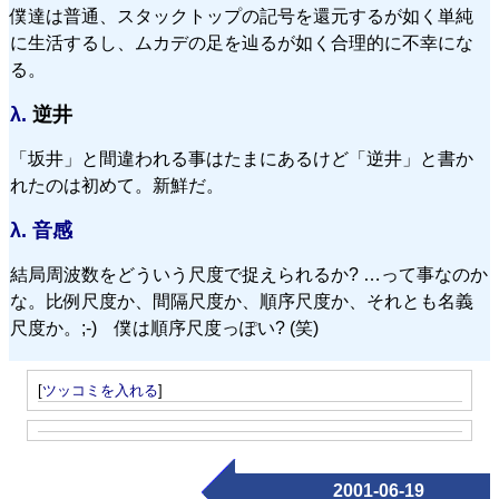
僕達は普通、スタックトップの記号を還元するが如く単純
に生活するし、ムカデの足を辿るが如く合理的に不幸にな
る。
λ.
逆井
「坂井」と間違われる事はたまにあるけど「逆井」と書か
れたのは初めて。新鮮だ。
λ.
音感
結局周波数をどういう尺度で捉えられるか? …って事なのか
な。比例尺度か、間隔尺度か、順序尺度か、それとも名義
尺度か。;-) 僕は順序尺度っぽい? (笑)
[
ツッコミを入れる
]
2001-06-19