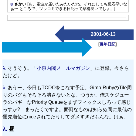
ψ
さかい
[あ。電波が届いたみたいだね。それにしても反応早いな
ぁ〜 ところで、ツッコミできる日記って結構良いでしょ。]
2001-06-13
[
長年日記
]
λ.
そうそう。「
小泉内閣メールマガジン
」に登録。今さら
だけど。
λ.
あうー、今日もTODOをこなす予定。Gimp-RubyのTile周
りのバグもそろそろ潰さないとな。つうか、俺スケジュー
ラのバギーなPriority Queueをまずフィックスしろって感じ
っすか? まったくですよ。面倒なものは知らぬ間に最低の
優先順位にniceされてたりしてダメすぎだもんな。はぁ。
λ.
昼