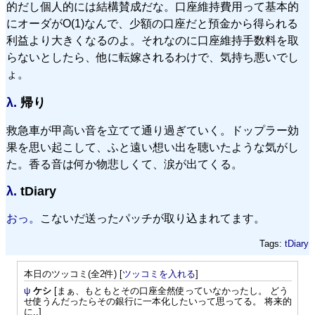
的だし個人的には結構賛成だな。口座維持費用って基本的
にオーダがO(1)なんで、少額の口座だと預金から得られる
利益より大きくなるのよ。それなのに口座維持手数料を取
らないとしたら、他に転嫁されるわけで、気持ち悪いでし
ょ。
λ.
帰り
救急車が甲高い音を立てて通り過ぎていく。ドップラー効
果を思い起こして、ふと遠い想い出を聴いたような気がし
た。香る音は何か物悲しくて、涙が出てくる。
λ.
tDiary
おっ。
こないだ送ったパッチが取り込まれてます。
Tags:
tDiary
本日のツッコミ(全2件) [
ツッコミを入れる
]
ψ
ケシ
[まぁ、もともとその口座全然使っていなかったし。 どう
せ使うんだったらその銀行に一本化したいって思ってる。 将来的
に..]