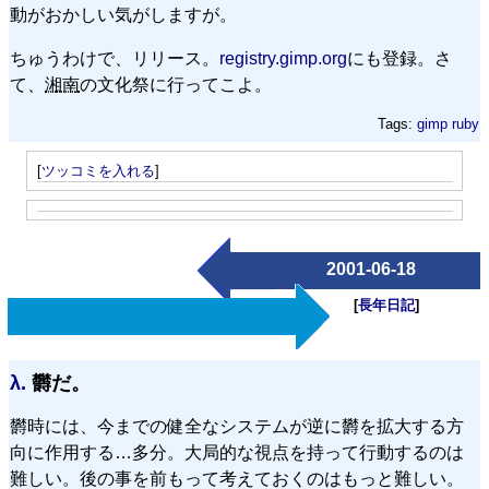
動がおかしい気がしますが。
ちゅうわけで、リリース。
registry.gimp.org
にも登録。さ
て、
湘南
の文化祭に行ってこよ。
Tags:
gimp
ruby
[
ツッコミを入れる
]
2001-06-18
[
長年日記
]
λ.
欝だ。
欝時には、今までの健全なシステムが逆に欝を拡大する方
向に作用する…多分。大局的な視点を持って行動するのは
難しい。後の事を前もって考えておくのはもっと難しい。