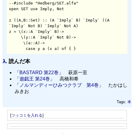
--#include "Hedberg/SET.alfa"

open SET use Imply, Not

z (|A,B::Set) :: (A `Imply` B) `Imply` ((A 
`Imply` Not B) `Imply` Not A)

z = \(x::A `Imply` B)-> 

     \(y::A `Imply` Not B)-> 

      \(a::A)-> 

λ.
読んだ本
「
BASTARD 第22巻
」 萩原一至
「
遊戯王 第24巻
」 高橋和希
「
ノルマンディーひみつクラブ 第4巻
」 たかはし
みきお
Tags:
本
[
ツッコミを入れる
]