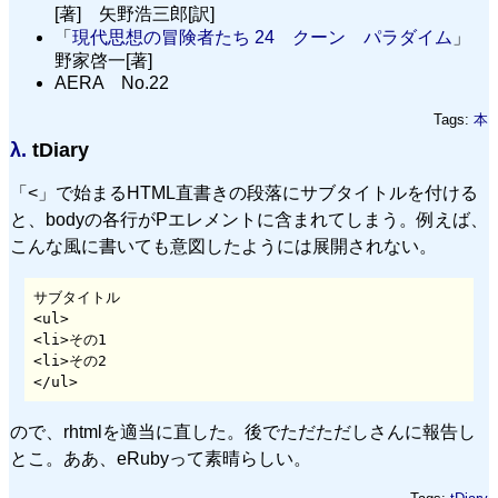
[著] 矢野浩三郎[訳]
「
現代思想の冒険者たち 24 クーン パラダイム
」
野家啓一[著]
AERA No.22
Tags:
本
λ.
tDiary
「<」で始まるHTML直書きの段落にサブタイトルを付ける
と、bodyの各行がPエレメントに含まれてしまう。例えば、
こんな風に書いても意図したようには展開されない。
サブタイトル

<ul>

<li>その1

<li>その2

ので、rhtmlを適当に直した。後でただただしさんに報告し
とこ。ああ、eRubyって素晴らしい。