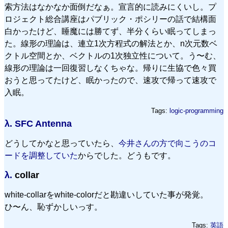
索方法はなかなか面倒だなぁ。宣言的に読みにくいし。プ
ロジェクト総合講座はパブリック・ポシリーの話で結構面
白かったけど、睡魔には勝てず、半分くらい眠ってしまっ
た。線形の理論は、連立1次方程式の解法とか、n次元数ベ
クトル空間とか、ベクトルの1次独立性について。う〜む、
線形の理論は一回復習しなくちゃな。帰りに生協で色々買
おうと思ってたけど、眠かったので、速攻で帰って速攻で
入眠。
Tags:
logic-programming
λ.
SFC Antenna
どうしてかなと思っていたら、
今井さんの方で向こうのコ
ードを調整していた
からでした。どうもです。
λ.
collar
white-collarをwhite-colorだと勘違いしていた事が発覚。
ひ〜ん、恥ずかしいっす。
Tags:
英語