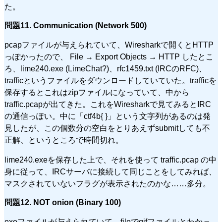
た。
問題11. Communication (Network 500)
pcapファイルが与えられていて、Wiresharkで開くとHTTP
っぽかったので、 File → Export Objects → HTTP したとこ
ろ、lime240.exe (LimeChat?)、rfc1459.txt (IRCのRFC)、
trafficというファイルをダウンロードしていていた。trafficを
保存するとこれはzipファイルになっていて、中から
traffic.pcapが出てきた。これをWiresharkで見てみるとIRC
の通信っぽい。中に「ctf4b{ }」という文字列があるのは発
見したが、この個数分の空白をとりあえずsubmitしても不
正解、というところで時間切れ。
lime240.exeを保存した上で、それを使って traffic.pcap の中
身に従って、IRCサーバに接続して同じことをしてみれば、
マスクされていないフラグが表示されたのかな……多分。
問題12. NOT onion (Binary 100)
exeファイルが与えられていて、fileでgifファイルとわかっ