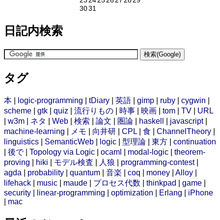
23
24
25
26
27
28
29
30
31
日記内検索
タグ
本
|
logic-programming
|
tDiary
|
英語
|
gimp
|
ruby
|
cygwin
|
scheme
|
gtk
|
quiz
|
流行りもの
|
時事
|
映画
|
tom
|
TV
|
URL
|
w3m
|
ネタ
|
Web
|
検索
|
論文
|
圏論
|
haskell
|
javascript
|
machine-learning
|
メモ
|
向井研
|
CPL
|
食
|
ChannelTheory
|
linguistics
|
SemanticWeb
|
logic
|
型理論
|
東方
|
continuation
|
後で
|
Topology via Logic
|
ocaml
|
modal-logic
|
theorem-
proving
|
hiki
|
モデル検査
|
人狼
|
programming-contest
|
agda
|
probability
|
quantum
|
音楽
|
coq
|
money
|
Alloy
|
lifehack
|
music
|
maude
|
プロセス代数
|
thinkpad
|
game
|
security
|
linear-programming
|
optimization
|
Erlang
|
iPhone
|
mac