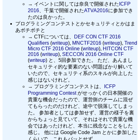
→ イベントに関しては奈良で開催された
ICFP
2016
、千葉で開催された
ATVA2016
に参加でき
たのは良かった。
プログラミングコンテストとかセキュリティとかはま
あボチボチと
→ CTFについては、
DEF CON CTF 2016
Qualifiers
(
writeup
),
MNCTF2016
(
writeup
),
Trend
Micro CTF 2016 Online
(
writeup
),
HITCON CTF
2016
(
writeup
),
SECCON 2016 Online CTF
(
writeup
) と、5回参加できた。 ただ、あんまし
セキュリティ的な要素のない問題ばかり解いて
いたので、セキュリティ系のスキルが向上した
感じはないけれど。
→ プログラミングコンテストは、
ICFP
Programming Contest
がせっかくの日本開催の
貴重な機会だったので、運営側のチームに混ぜ
てもらったのだけれど、途中で脱落してしまっ
た。 参加者としては参加せず、運営の様子を裏
からちょっと見ていて、それはそれで貴重な機
会ではあったけれど、本当に残念なことをした
感じ。 他には Google Code Jam とかに参加した
くらいで、これもパッとせず。