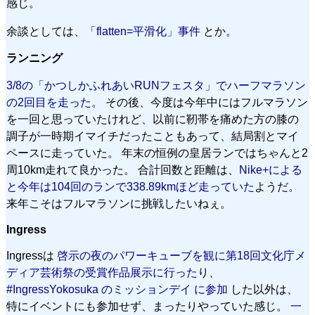
感じ。
余談としては、
「flatten=平滑化」事件
とか。
ランニング
3/8の「かつしかふれあいRUNフェスタ」でハーフマラソン
の2回目を走った
。 その後、今度は今年中にはフルマラソン
を一回と思っていたけれど、以前に靭帯を痛めた方の膝の
調子が一時期イマイチだったこともあって、結局割とマイ
ペースに走っていた。 年末の恒例の皇居ランではちゃんと2
周10km走れて良かった。 合計回数と距離は、
Nike+による
と今年は104回のランで338.89kmほど走っていた
ようだ。
来年こそはフルマラソンに挑戦したいねぇ。
Ingress
Ingressは
啓示の夜のパワーキューブを観に第18回文化庁メ
ディア芸術祭の受賞作品展示に行った
り、
#‎IngressYokosuka‬ のミッションデイ に参加
した以外は、
特にイベントにも参加せず、まったりやっていた感じ。
一