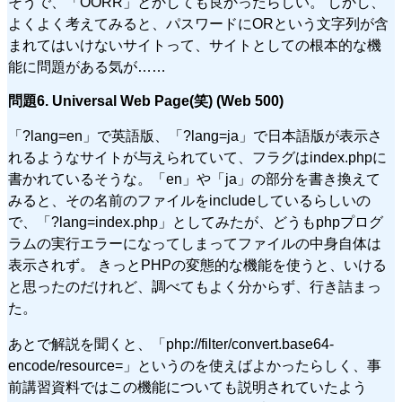
そうで、「OORR」とかしても良かったらしい。 しかし、
よくよく考えてみると、パスワードにORという文字列が含
まれてはいけないサイトって、サイトとしての根本的な機
能に問題がある気が……
問題6. Universal Web Page(笑) (Web 500)
「?lang=en」で英語版、「?lang=ja」で日本語版が表示さ
れるようなサイトが与えられていて、フラグはindex.phpに
書かれているそうな。「en」や「ja」の部分を書き換えて
みると、その名前のファイルをincludeしているらしいの
で、「?lang=index.php」としてみたが、どうもphpプログ
ラムの実行エラーになってしまってファイルの中身自体は
表示されず。 きっとPHPの変態的な機能を使うと、いける
と思ったのだけれど、調べてもよく分からず、行き詰まっ
た。
あとで解説を聞くと、「php://filter/convert.base64-
encode/resource=」というのを使えばよかったらしく、事
前講習資料ではこの機能についても説明されていたよう