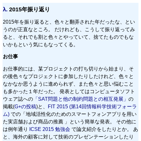
λ.
2015年振り返り
2015年を振り返ると、色々と翻弄された年だったな、とい
うのが正直なところ。 だけれども、こうして振り返ってみ
ると、それでも割と色々とやっていて、捨てたものでもな
いかもという気にもなってくる。
お仕事
お仕事的には、某プロジェクトの打ち切りから始まり、そ
の後色々なプロジェクトに参加したりしたけれど、色々と
なかなか思うように進められず、また色々と思い悩むこと
も多かった１年だった。 発表としてはコンピュータソフト
ウェア誌への
「SAT問題と他の制約問題との相互発展」
の
掲載(
G+の投稿
)と、
FIT 2015 (第14回情報科学技術フォーラ
ム)
での「地域活性化のためのスマートフォンアプリを用い
た実店舗および商品の推薦 」という簡単な発表。 その他に
は例年通り
ICSE 2015 勉強会
で論文紹介をしたりとか。 あ
と、海外の顧客に対して技術のプレゼンテーションしたり