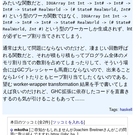
みたいな関数だと、
IOUArray Int Int -> Int# -> Int# ->
Int# -> State# RealWorld -> (# State# RealWorld,
Int#
という型のワーカ関数ではなく、
#)
IOUArray Int Int ->
Int# -> Int# -> Int# -> State# RealWorld -> (# State#
という型のワーカーしか生成されず、Int
RealWorld,
Int
#)
が必ずヒープ割り当てされてしまう。
通常は大して問題にならないのだけど、凄まじい回数呼ば
れる関数だと、それが積もり積もってプログラム全体のメ
モリ割り当ての数割を占めてしまったりして、そういう場
合にはGCプレッシャーも馬鹿にならないので、出来ること
なら1バイトたりともヒープ割り当てしたくないのである。
望む worker-wrapper transformation 結果を手で書いてしま
えば良いのだけれど、GHC拡張に依存したコードを直書き
するのも気が引けることもあって……
Tags:
haskell
本日のツッコミ(全2件) [
ツッコミを入れる
]
ψ
mkotha
[ご存知かもしれませんがJoachim Breitnerさんがこの問
題に取り組んでますね https://ghc.ha..]