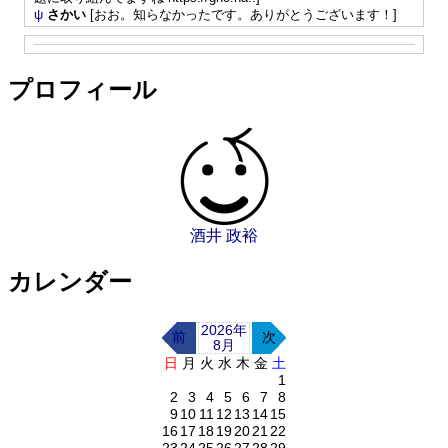
ψ
さかい
[おお。知らなかったです。ありがとうございます！]
プロフィール
酒井 政裕
カレンダー
2026年
前
次
8月
日
月
火
水
木
金
土
1
2
3
4
5
6
7
8
9
10
11
12
13
14
15
16
17
18
19
20
21
22