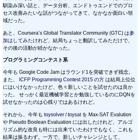
馴染み深い話と、データ分析、エンドトゥエンドでのプロ
セス改善みたいな話がつながってきて、なかなか面白い領
域だった。
あと、Coursera’s Global Translator Community (GTC) は
参
加はしてみた
けれど、結局ちょっと翻訳してみただけで、
その後の活動が続かなかった。
プログラミングコンテスト系
今年も Google Code Jam はラウンド1を突破できず残念。
また、
ICFP Programming Contest 2015 の方
は結局上位位
にはいけなかったけど、色々新しいことを試せたのは良か
った。 せっかく最近機械学習とか勉強しているのにDQNを
試せなかったのは心残りではあるけれど。
それから、今年も
toysolver / toysat
を Max-SAT Evalution
や Pseudo Boolean Evaluation には出したけれど、アルゴ
リズム的な改良も特には出来ていたわけでもなく、これも
結果は振るわず。一方で、新しいチャレンジとして、