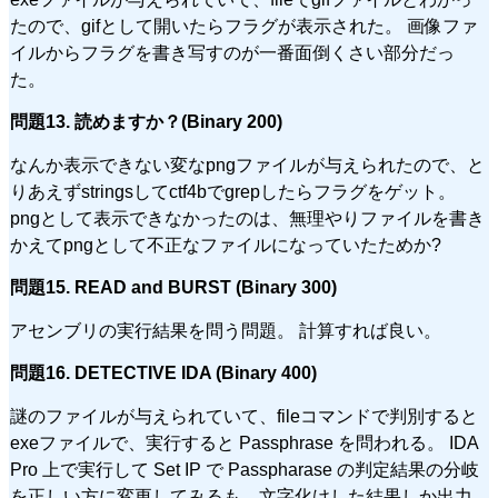
たので、gifとして開いたらフラグが表示された。 画像ファ
イルからフラグを書き写すのが一番面倒くさい部分だっ
た。
問題13. 読めますか？(Binary 200)
なんか表示できない変なpngファイルが与えられたので、と
りあえずstringsしてctf4bでgrepしたらフラグをゲット。
pngとして表示できなかったのは、無理やりファイルを書き
かえてpngとして不正なファイルになっていたためか?
問題15. READ and BURST (Binary 300)
アセンブリの実行結果を問う問題。 計算すれば良い。
問題16. DETECTIVE IDA (Binary 400)
謎のファイルが与えられていて、fileコマンドで判別すると
exeファイルで、実行すると Passphrase を問われる。 IDA
Pro 上で実行して Set IP で Passpharase の判定結果の分岐
を正しい方に変更してみるも、文字化けした結果しか出力