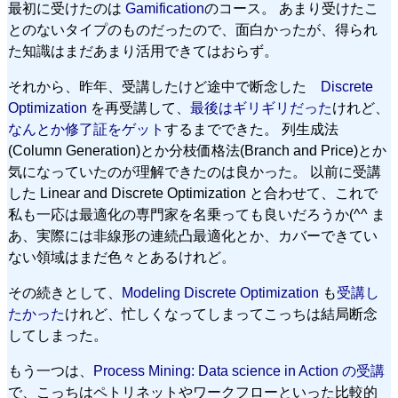
最初に受けたのは
Gamification
のコース。 あまり受けたこ
とのないタイプのものだったので、面白かったが、得られ
た知識はまだあまり活用できてはおらず。
それから、昨年、受講したけど途中で断念した
Discrete
Optimization
を再受講して、
最後はギリギリだった
けれど、
なんとか修了証をゲット
するまでできた。 列生成法
(Column Generation)とか分枝価格法(Branch and Price)とか
気になっていたのが理解できたのは良かった。 以前に受講
した Linear and Discrete Optimization と合わせて、これで
私も一応は最適化の専門家を名乗っても良いだろうか(^^ ま
あ、実際には非線形の連続凸最適化とか、カバーできてい
ない領域はまだ色々とあるけれど。
その続きとして、
Modeling Discrete Optimization
も
受講し
たかった
けれど、忙しくなってしまってこっちは結局断念
してしまった。
もう一つは、
Process Mining: Data science in Action の受講
で、こっちはペトリネットやワークフローといった比較的