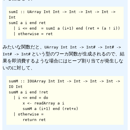
sumI :: UArray Int Int -> Int -> Int -> Int -> 
Int

sumI a i end ret

  | i <= end  = sumI a (i+1) end (ret + (a ! i))

  | otherwise = ret
みたいな関数だと、
UArray Int Int -> Int# -> Int# ->
という型のワーカ関数が生成されるので、結
Int# -> Int#
果を即消費するような場合にはヒープ割り当てが発生しな
いのに対して、
sumM :: IOUArray Int Int -> Int -> Int -> Int -> 
IO Int

sumM a i end !ret

  | i <= end = do

      x <- readArray a i

      sumM a (i+1) end (ret+x)

  | otherwise =

      return ret