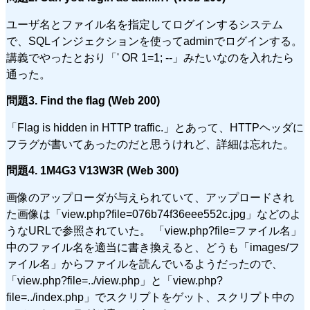
ユーザ名とファイル名を指定してログインするシステム
で、SQLインジェクションを使ってadminでログインする。
講義でやったとおり「' OR 1=1; --」みたいなのを入れたら
通った。
問題3. Find the flag (Web 200)
「Flag is hidden in HTTP traffic.」とあって、HTTPヘッダに
フラグが書いてあったのだと思うけれど、詳細は忘れた。
問題4. 1M4G3 V13W3R (Web 300)
画像のアップローダが与えられていて、アップロードされ
た画像は「view.php?file=076b74f36eee552c.jpg」などのよ
うなURLで参照されていた。 「view.php?file=ファイル名」
中のファイル名を適当に書き換えると、どうも「images/フ
ァイル名」からファイルを読んでいるようだったので、
「view.php?file=../view.php」と「view.php?
file=../index.php」でスクリプトをゲット、スクリプト中の