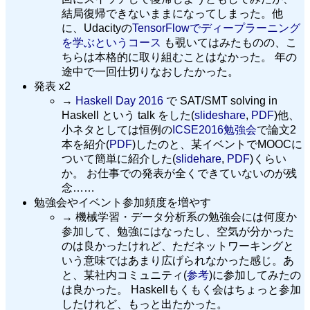
結局復帰できないままになってしまった。他
に、Udacityの
TensorFlowでディープラーニング
を学ぶというコース
も覗いてはみたものの、こ
ちらは本格的に取り組むことはなかった。 年の
途中で一回仕切りなおしたかった。
発表 x2
→
Haskell Day 2016
で SAT/SMT solving in
Haskell という talk をした(
slideshare
,
PDF
)他、
小ネタとしては恒例の
ICSE2016勉強会
で論文2
本を紹介(
PDF
)したのと、某イベントでMOOCに
ついて簡単に紹介した(
slidehare
,
PDF
)くらい
か。 お仕事での発表が全くできていないのが残
念……
勉強会やイベント参加頻度を増やす
→ 機械学習・データ分析系の勉強会には何度か
参加して、勉強にはなったし、空気が分かった
のは良かったけれど、ただネットワーキングと
いう意味ではあまり広げられなかった感じ。あ
と、某社内コミュニティ(
参考
)に参加してみたの
は良かった。 Haskellもくもく会はちょっと参加
したけれど、もっと出たかった。