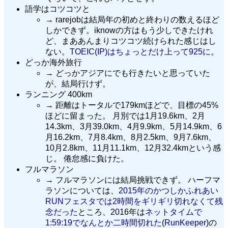
語学はコツコツと
→ rarejobは結局年の初めと終わりの数えるほど
しかできず。iknowの方はもう少しできたけれ
ど、まああんまりコツコツ続けられた感じはし
ない。
TOEIC(IP)はちょっとだけ上って925に
。
どっか海外旅行
→ どっかアジアにでも行きたいと思っていた
が、結局行けず。
ランニング 400km
→ 距離はトータルで179kmほどで、目標の45%
ほどに留まった。 月別では1月19.6km、2月
14.3km、3月39.0km、4月9.9km、5月14.9km、6
月16.2km、7月8.4km、8月2.5km、9月7.6km、
10月2.8km、11月11.1km、12月32.4kmという感
じ。 倦怠感に負けた。
フルマラソン
→ フルマラソンには結局挑戦できず。 ハーフマ
ラソンについては、
2015年のかつしかふれあい
RUNフェスタでは2時間をギリギリ切れなくて残
念だった
ところ、2016年は
ネットタイムで
1:59:19でなんとか二時間切れた
(
RunKeeper
)の