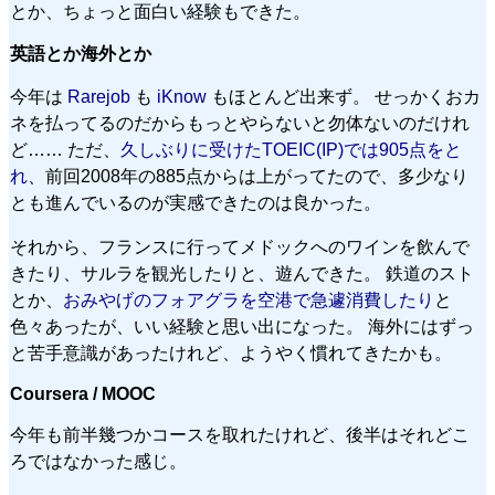
とか、ちょっと面白い経験もできた。
英語とか海外とか
今年は
Rarejob
も
iKnow
もほとんど出来ず。 せっかくおカ
ネを払ってるのだからもっとやらないと勿体ないのだけれ
ど…… ただ、
久しぶりに受けたTOEIC(IP)では905点をと
れ
、前回2008年の885点からは上がってたので、多少なり
とも進んでいるのが実感できたのは良かった。
それから、フランスに行ってメドックへのワインを飲んで
きたり、サルラを観光したりと、遊んできた。 鉄道のスト
とか、
おみやげのフォアグラを空港で急遽消費したり
と
色々あったが、いい経験と思い出になった。 海外にはずっ
と苦手意識があったけれど、ようやく慣れてきたかも。
Coursera / MOOC
今年も前半幾つかコースを取れたけれど、後半はそれどこ
ろではなかった感じ。