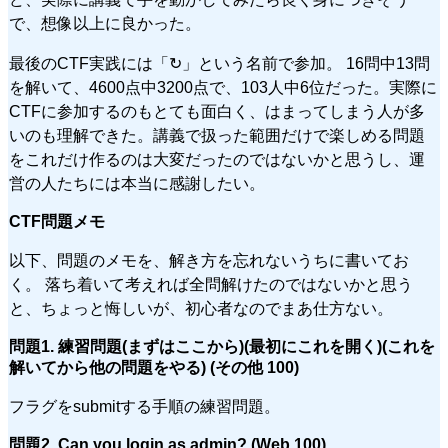
で、想像以上に良かった。
最後のCTF実践には「↻」という名前で参加。 16問中13問
を解いて、4600点中3200点で、103人中6位だった。実際に
CTFに参加するのもとても面白く、はまってしまう人が多
いのも理解できた。講義で扱った範囲だけで楽しめる問題
をこれだけ作るのは大変だったのではないかと思うし、運
営の人たちには本当に感謝したい。
CTF問題メモ
以下、問題のメモを、解き方を忘れないうちに書いてお
く。 落ち着いて考えれば全問解けたのではないかと思う
と、ちょっと悔しいが、初心者なのでまあ仕方ない。
問題1. 練習問題(まずはここから)(最初にこれを開く)(これを
解いてから他の問題をやる) (その他 100)
フラグをsubmitする手順の練習問題。
問題2. Can you login as admin? (Web 100)