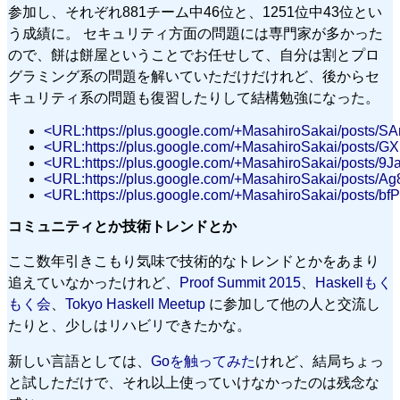
参加し、それぞれ881チーム中46位と、1251位中43位とい
う成績に。 セキュリティ方面の問題には専門家が多かった
ので、餅は餅屋ということでお任せして、自分は割とプロ
グラミング系の問題を解いていただけだけれど、後からセ
キュリティ系の問題も復習したりして結構勉強になった。
<URL:https://plus.google.com/+MasahiroSakai/post
<URL:https://plus.google.com/+MasahiroSakai/posts/G
<URL:https://plus.google.com/+MasahiroSakai/posts/
<URL:https://plus.google.com/+MasahiroSakai/posts/
<URL:https://plus.google.com/+MasahiroSakai/posts/b
コミュニティとか技術トレンドとか
ここ数年引きこもり気味で技術的なトレンドとかをあまり
追えていなかったけれど、
Proof Summit 2015
、
Haskellもく
もく会
、
Tokyo Haskell Meetup
に参加して他の人と交流し
たりと、少しはリハビリできたかな。
新しい言語としては、
Goを触ってみた
けれど、結局ちょっ
と試しただけで、それ以上使っていけなかったのは残念な