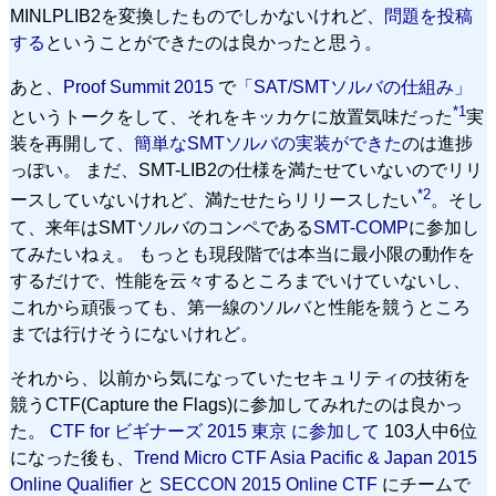
MINLPLIB2を変換したものでしかないけれど、
問題を投稿
する
ということができたのは良かったと思う。
あと、
Proof Summit 2015
で
「SAT/SMTソルバの仕組み」
*1
というトークをして、それをキッカケに放置気味だった
実
装を再開して、
簡単なSMTソルバの実装ができた
のは進捗
っぽい。 まだ、SMT-LIB2の仕様を満たせていないのでリリ
*2
ースしていないけれど、満たせたらリリースしたい
。そし
て、来年はSMTソルバのコンペである
SMT-COMP
に参加し
てみたいねぇ。 もっとも現段階では本当に最小限の動作を
するだけで、性能を云々するところまでいけていないし、
これから頑張っても、第一線のソルバと性能を競うところ
までは行けそうにないけれど。
それから、以前から気になっていたセキュリティの技術を
競うCTF(Capture the Flags)に参加してみれたのは良かっ
た。
CTF for ビギナーズ 2015 東京 に参加して
103人中6位
になった後も、
Trend Micro CTF Asia Pacific & Japan 2015
Online Qualifier
と
SECCON 2015 Online CTF
にチームで