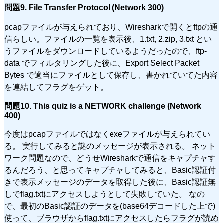
問題9. File Transfer Protocol (Network 300)
pcapファイルが与えられており、Wiresharkで開くとftpの通
信らしい。ファイルの一覧を表示後、1.txt, 2.zip, 3.txt とい
うファイルをダウンロードしているようだったので、ftp-
data でフィルタリングした後に、Export Select Packet
Bytes で適当にファイルとして保存し、書かれていてた内容
を連結してフラグをゲット。
問題10. This quiz is a NETWORK challenge (Network
400)
今度はpcapファイルではなくexeファイルが与えられてい
る。 実行してみると謎のメッセージが表示される。 ネット
ワーク問題なので、どうせWiresharkで通信をキャプチャす
るんだろう、と思ってキャプチャしてみると、Basic認証付
きで表示メッセージのデータを取得した後に、Basic認証無
しでflag.txtにアクセスしようとして失敗していた。 なの
で、最初のBasic認証のデータを(base64デコードした上で)
使って、ブラウザからflag.txtにアクセスしたらフラグが読め