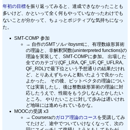
年初の目標
を振り返ってみると、達成できなかったことも
多いけど、かといって全く何もやっていなかったわけでも
ないことが分かって、ちょっとポジティブな気持ちになっ
た。
SMT-COMP 参加
→ 自作のSMTソルバtoysmtに、有理数線形算術
の理論と、非解釈関数(uninterpreted functions)の
理論を実装して、SMT-COMPに参加。 出場した
全てのカテゴリ(QF_LRA, QF_UF, QF_UFLRA,
QF_RDL)で最下位という予想通りの結果だけれ
ど、とりあえずちゃんと動いたようで良かった
よかった。 その後、ビットベクタの理論につい
ては実装したし、後は整数線形算術の理論に対
応したうえで、性能をもう少しなんとかしたい
ところ。 やりたいことに対して歩みは遅いけれ
ど地味には進められているかな。
MOOCの受講 x3
→ Courseraの
ガロア理論のコース
を受講してみ
てたけど、途中でついていけなくなって、次の
回にスイッチして復帰しようともしてみたが、