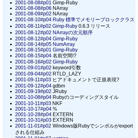
2001-08-08#p01
Gimp-Ruby
2001-08-08#p06
NArray
2001-08-09#p02
NArray
2001-08-10#p04
Ruby 標準でメモリーブロッククラス
2001-08-11#p02
Gimp-Ruby
0.6.3 リリース
2001-08-12#p02
NArrayの次元順序
2001-08-12#p04
Gimp-Ruby
2001-08-14#p05
NumArray
2001-08-15#p01
Gimp-Ruby
2001-08-15#p04
名前空間!?
2001-08-16#p02
Gimp-Ruby
2001-09-01#p02
keyword引数
2001-09-04#p02
RTLD_LAZY
2001-09-11#p03
ヒアドキュメントで正規表現?
2001-09-12#p04
gdbm
2001-09-19#p02
JRuby
2001-10-08#p04
Rubyのコーディングスタイル
2001-10-11#p03
NKF
2001-10-17#p04
%
2001-10-28#p04
EXTERN
2001-10-31#p03
EXTERN
2001-11-01#p02
Windows版Rubyでシンボルがexport
される仕組み