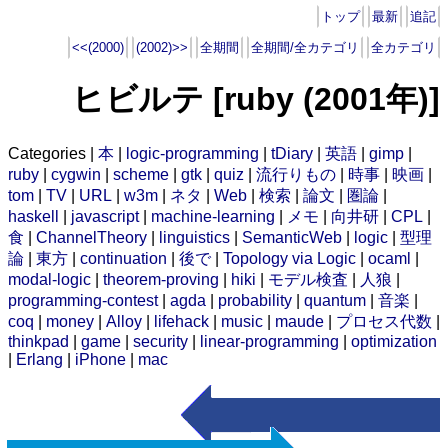
トップ
最新
追記
<<(2000)
(2002)>>
全期間
全期間/全カテゴリ
全カテゴリ
ヒビルテ [ruby (2001年)]
Categories |
本
|
logic-programming
|
tDiary
|
英語
|
gimp
|
ruby
|
cygwin
|
scheme
|
gtk
|
quiz
|
流行りもの
|
時事
|
映画
|
tom
|
TV
|
URL
|
w3m
|
ネタ
|
Web
|
検索
|
論文
|
圏論
|
haskell
|
javascript
|
machine-learning
|
メモ
|
向井研
|
CPL
|
食
|
ChannelTheory
|
linguistics
|
SemanticWeb
|
logic
|
型理
論
|
東方
|
continuation
|
後で
|
Topology via Logic
|
ocaml
|
modal-logic
|
theorem-proving
|
hiki
|
モデル検査
|
人狼
|
programming-contest
|
agda
|
probability
|
quantum
|
音楽
|
coq
|
money
|
Alloy
|
lifehack
|
music
|
maude
|
プロセス代数
|
thinkpad
|
game
|
security
|
linear-programming
|
optimization
|
Erlang
|
iPhone
|
mac