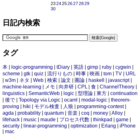
23
24
25
26
27
28
29
30
日記内検索
タグ
本
|
logic-programming
|
tDiary
|
英語
|
gimp
|
ruby
|
cygwin
|
scheme
|
gtk
|
quiz
|
流行りもの
|
時事
|
映画
|
tom
|
TV
|
URL
|
w3m
|
ネタ
|
Web
|
検索
|
論文
|
圏論
|
haskell
|
javascript
|
machine-learning
|
メモ
|
向井研
|
CPL
|
食
|
ChannelTheory
|
linguistics
|
SemanticWeb
|
logic
|
型理論
|
東方
|
continuation
|
後で
|
Topology via Logic
|
ocaml
|
modal-logic
|
theorem-
proving
|
hiki
|
モデル検査
|
人狼
|
programming-contest
|
agda
|
probability
|
quantum
|
音楽
|
coq
|
money
|
Alloy
|
lifehack
|
music
|
maude
|
プロセス代数
|
thinkpad
|
game
|
security
|
linear-programming
|
optimization
|
Erlang
|
iPhone
|
mac