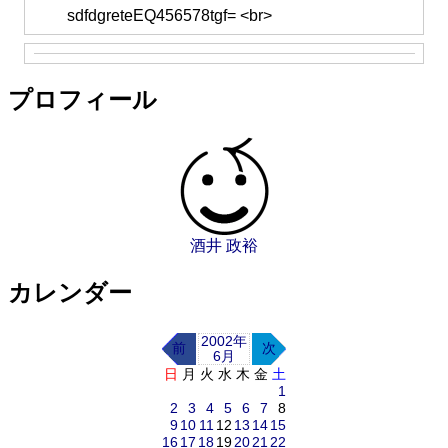
sdfdgreteEQ456578tgf= <br>
プロフィール
酒井 政裕
カレンダー
2002年
前
次
6月
日
月
火
水
木
金
土
1
2
3
4
5
6
7
8
9
10
11
12
13
14
15
16
17
18
19
20
21
22