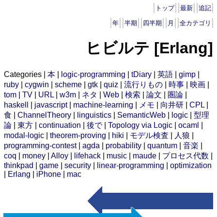
トップ
最新
追記
年
半期
四半期
月
全カテゴリ
ヒビルテ [Erlang]
Categories |
本
|
logic-programming
|
tDiary
|
英語
|
gimp
|
ruby
|
cygwin
|
scheme
|
gtk
|
quiz
|
流行りもの
|
時事
|
映画
|
tom
|
TV
|
URL
|
w3m
|
ネタ
|
Web
|
検索
|
論文
|
圏論
|
haskell
|
javascript
|
machine-learning
|
メモ
|
向井研
|
CPL
|
食
|
ChannelTheory
|
linguistics
|
SemanticWeb
|
logic
|
型理
論
|
東方
|
continuation
|
後で
|
Topology via Logic
|
ocaml
|
modal-logic
|
theorem-proving
|
hiki
|
モデル検査
|
人狼
|
programming-contest
|
agda
|
probability
|
quantum
|
音楽
|
coq
|
money
|
Alloy
|
lifehack
|
music
|
maude
|
プロセス代数
|
thinkpad
|
game
|
security
|
linear-programming
|
optimization
|
Erlang
|
iPhone
|
mac