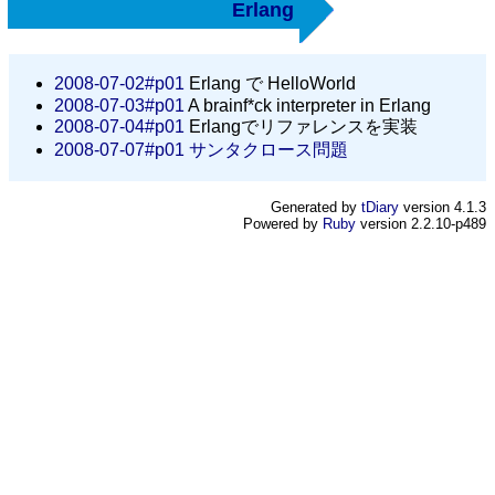
Erlang
2008-07-02#p01
Erlang で HelloWorld
2008-07-03#p01
A brainf*ck interpreter in Erlang
2008-07-04#p01
Erlangでリファレンスを実装
2008-07-07#p01
サンタクロース問題
Generated by
tDiary
version 4.1.3
Powered by
Ruby
version 2.2.10-p489