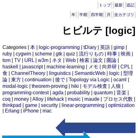
トップ
最新
追記
年
半期
四半期
月
全カテゴリ
ヒビルテ [logic]
Categories |
本
|
logic-programming
|
tDiary
|
英語
|
gimp
|
ruby
|
cygwin
|
scheme
|
gtk
|
quiz
|
流行りもの
|
時事
|
映画
|
tom
|
TV
|
URL
|
w3m
|
ネタ
|
Web
|
検索
|
論文
|
圏論
|
haskell
|
javascript
|
machine-learning
|
メモ
|
向井研
|
CPL
|
食
|
ChannelTheory
|
linguistics
|
SemanticWeb
|
logic
|
型理
論
|
東方
|
continuation
|
後で
|
Topology via Logic
|
ocaml
|
modal-logic
|
theorem-proving
|
hiki
|
モデル検査
|
人狼
|
programming-contest
|
agda
|
probability
|
quantum
|
音楽
|
coq
|
money
|
Alloy
|
lifehack
|
music
|
maude
|
プロセス代数
|
thinkpad
|
game
|
security
|
linear-programming
|
optimization
|
Erlang
|
iPhone
|
mac