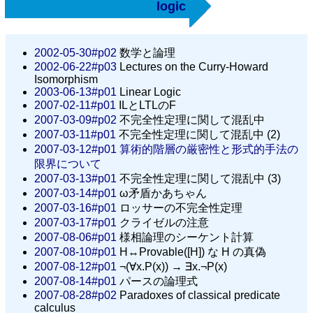
logic
2002-05-30#p02
数学と論理
2002-06-22#p03
Lectures on the Curry-Howard
Isomorphism
2003-06-13#p01
Linear Logic
2007-02-11#p01
ILとLTLのF
2007-03-09#p02
不完全性定理に関して混乱中
2007-03-11#p01
不完全性定理に関して混乱中 (2)
2007-03-12#p01
算術的階層の厳密性と形式的手法の
限界について
2007-03-13#p01
不完全性定理に関して混乱中 (3)
2007-03-14#p01
ω矛盾かあちゃん
2007-03-16#p01
ロッサーの不完全性定理
2007-03-17#p01
クライゼルの注意
2007-08-06#p01
様相論理のシーケント計算
2007-08-10#p01
H↔Provable([H]) な H の真偽
2007-08-12#p01
¬(∀x.P(x)) → ∃x.¬P(x)
2007-08-14#p01
パースの論理式
2007-08-28#p02
Paradoxes of classical predicate
calculus