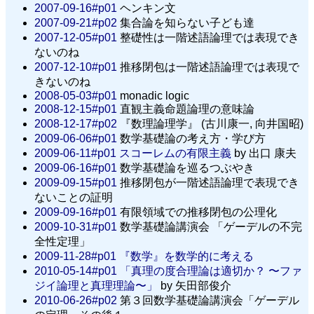
2007-09-16#p01
ヘンキン文
2007-09-21#p02
集合論を知らない子ども達
2007-12-05#p01
整礎性は一階述語論理では表現でき
ないのね
2007-12-10#p01
推移閉包は一階述語論理では表現で
きないのね
2008-05-03#p01
monadic logic
2008-12-15#p01
直観主義命題論理の意味論
2008-12-17#p02
『数理論理学』 (古川康一, 向井国昭)
2009-06-06#p01
数学基礎論の考え方・学び方
2009-06-11#p01
スコーレムの有限主義
by 出口 康夫
2009-06-16#p01
数学基礎論を巡るつぶやき
2009-09-15#p01
推移閉包が一階述語論理で表現でき
ないことの証明
2009-09-16#p01
有限領域での推移閉包の公理化
2009-10-31#p01
数学基礎論講演会 「ゲーデルの不完
全性定理」
2009-11-28#p01
『数学』を数学的に考える
2010-05-14#p01
「真理の度合理論は適切か？ 〜ファ
ジイ論理と真理理論〜」
by 矢田部俊介
2010-06-26#p02
第３回数学基礎論講演会「ゲーデル