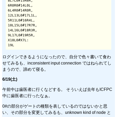
8L7L0#15R6R,

6R0R0#14L0L,

6L4R0#14R0R,

12L13L0#17L1L,

5R11L0#16R4L,

10L15L0#17R7R,

14L16L0#18R3R,

9L17L0#19R5R,

X18L0#X7L:

19L
ログインできるようになったので、自分で色々書いて食わ
せてみるも、inconsistent input connection ではねられてし
まうので、諦めて寝る。
6/19(土)
午前中は歯医者に行くなどする。 そういえば去年もICFPC
中に歯医者に行ったなぁ。
0#の部分がゲートの種類を表しているのではないかと思
い、その部分を変更してみるも、unknown kind of node と