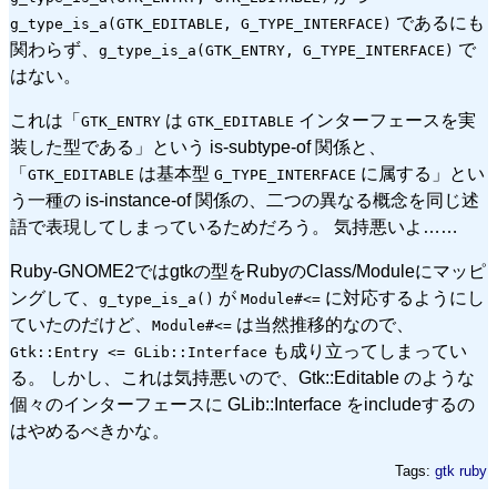
であるにも
g_type_is_a(GTK_EDITABLE, G_TYPE_INTERFACE)
関わらず、
で
g_type_is_a(GTK_ENTRY, G_TYPE_INTERFACE)
はない。
これは「
は
インターフェースを実
GTK_ENTRY
GTK_EDITABLE
装した型である」という is-subtype-of 関係と、
「
は基本型
に属する」とい
GTK_EDITABLE
G_TYPE_INTERFACE
う一種の is-instance-of 関係の、二つの異なる概念を同じ述
語で表現してしまっているためだろう。 気持悪いよ……
Ruby-GNOME2ではgtkの型をRubyのClass/Moduleにマッピ
ングして、
が
に対応するようにし
g_type_is_a()
Module#<=
ていたのだけど、
は当然推移的なので、
Module#<=
も成り立ってしまってい
Gtk::Entry <= GLib::Interface
る。 しかし、これは気持悪いので、Gtk::Editable のような
個々のインターフェースに GLib::Interface をincludeするの
はやめるべきかな。
Tags:
gtk
ruby