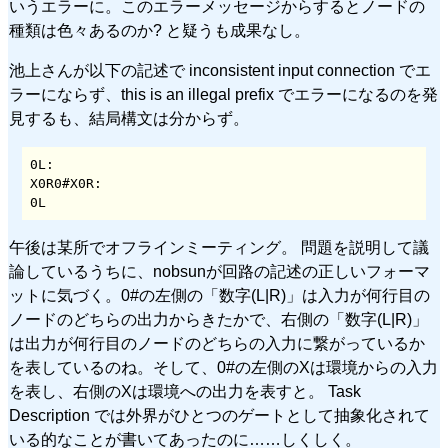
いうエラーに。このエラーメッセージからするとノードの
種類は色々あるのか? と疑うも成果なし。
池上さんが以下の記述で inconsistent input connection でエ
ラーにならず、this is an illegal prefix でエラーになるのを発
見するも、結局構文は分からず。
0L:

X0R0#X0R:

0L
午後は某所でオフラインミーティング。 問題を説明して議
論しているうちに、nobsunが回路の記述の正しいフォーマ
ットに気づく。0#の左側の「数字(L|R)」は入力が何行目の
ノードのどちらの出力からきたかで、右側の「数字(L|R)」
は出力が何行目のノードのどちらの入力に繋がっているか
を表しているのね。そして、0#の左側のXは環境からの入力
を表し、右側のXは環境への出力を表すと。 Task
Description では外界がひとつのゲートとして抽象化されて
いる的なことが書いてあったのに……しくしく。