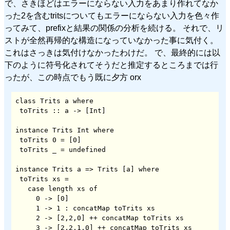
で、さきほどはエラーにならない入力をあまり作れてなか
った2を含むtritsについてもエラーにならない入力を色々作
ってみて、prefixと結果の関係の分析を続ける。 それで、リ
ストが全然再帰的な構造になっていなかった事に気付く。
これはさっきは気付けなかったわけだ。 で、最終的には以
下のように符号化されてそうだと推定するところまでは行
ったが、この時点でもう既に夕方 orx
class Trits a where

 toTrits :: a -> [Int]

instance Trits Int where

 toTrits 0 = [0]

 toTrits _ = undefined

instance Trits a => Trits [a] where

 toTrits xs =

   case length xs of

     0 -> [0]

     1 -> 1 : concatMap toTrits xs

     2 -> [2,2,0] ++ concatMap toTrits xs

     3 -> [2,2,1,0] ++ concatMap toTrits xs
