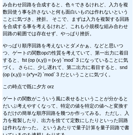
み合わせ回路を合成すると、色々できるけれど、入力を複
数回使う事を許さないと何も面白いものは作れないという
ことに気づき、挫折。 そこで、まずは入力を複製する回路
を合成する事を考えるけれど、これも小規模な組み合わせ
回路の範囲では存在せず、やっぱり挫折。
やっぱり順序回路を考えないとダメかぁ、などと思いつ
つ、ゲートの関数opの性質を考えていて、第一出力に着目
すると、fst (op (x,y)) = (x-y) `mod` 3 になっていることに気
づく。 さらに、少し遅れて、第二出力に着目すると、snd
(op (x,y)) = (x*y+2) `mod` 3 だということに気づく。
この時点で既に夕方 orz
ゲートの関数がこういう風に表せるということが分かると
だいぶ考えやすくなって、特定の値を特定の値へと変換す
るだけの簡単な順序回路を幾つか作ってみる。 ただし、入
力を複製したり、出力を捨てて定数にしたりといった回路
は作れなかった。 というあたりで量子計算を量子回路で書
いているのを連想したりする。