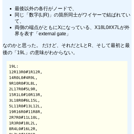
最後以外の各行がノードで、
同じ「数字(L|R)」の箇所同士がワイヤーで結ばれてい
て、
両側の端点がともにXになっている、X18L0#X7Lが外
界を表す「external gate」
なのかと思った。 だけど、それだとLとR、そして最初と最
後の「19L」の意味がわからない。
19L:

12R13R0#1R12R,

14R0L0#4R9L,

9R10R0#3L8L,

2L17R0#5L9R,

15R1L0#10R13R,

3L18R0#6L15L,

5L11R0#13L12L,

19R16R0#11R8R,

2R7R0#11L10L,

1R3R0#18L2L,

8R4L0#16L2R,
