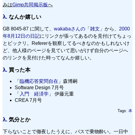
みは
Gimp共同掲示板
へ
λ.
なんか嬉しい
GB 8045-87 に関して、
wakabaさんの「雑文」
から、
2000
年8月12日の日記
にリンクが張ってあるのを見付けてちょっ
とビックリ。Refererを観察してるべきなのかもしれないけ
ど、他人様のページを見ていて思いがけず自分のページへ
のリンクを見付けた時ってなんか嬉しい。
λ.
買った本
「
臨機応答変問自在
」森博嗣
Software Design 7月号
「
入門 経済学
」 伊藤元重
CREA 7月号
Tags:
本
λ.
気分とか
下らないことで徹夜したうえに、バスで乗物酔い。一日中