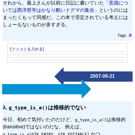
それから、最上さんが以前に日記に書いていた
「意識につ
いては西洋哲学はかなり酷いドグマの集合」
というのには
まったくもって同感だ。この本で否定されている考えには
しょーもないものが多すぎる。
Tags:
本
[
ツッコミを入れる
]
2007-06-21
λ.
は推移的でない
g_type_is_a()
今日、初めて気付いたのだけど、
は推移的
g_type_is_a()
(transitive)ではないのだな。 例えば、
かつ
g_type_is_a(GTK_ENTRY, GTK_EDITABLE)