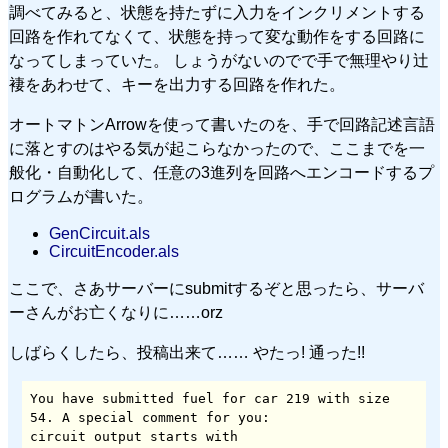
調べてみると、状態を持たずに入力をインクリメントする
回路を作れてなくて、状態を持って変な動作をする回路に
なってしまっていた。 しょうがないのでで手で無理やり辻
褄をあわせて、キーを出力する回路を作れた。
オートマトンArrowを使って書いたのを、手で回路記述言語
に落とすのはやる気が起こらなかったので、ここまでを一
般化・自動化して、任意の3進列を回路へエンコードするプ
ログラムが書いた。
GenCircuit.als
CircuitEncoder.als
ここで、さあサーバーにsubmitするぞと思ったら、サーバ
ーさんがお亡くなりに……orz
しばらくしたら、投稿出来て…… やたっ! 通った!!
You have submitted fuel for car 219 with size 
54. A special comment for you:

circuit output starts with
