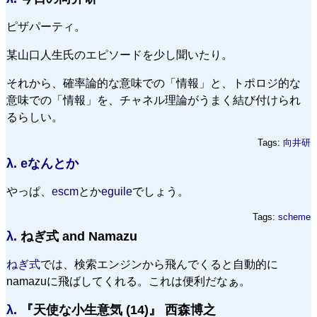
ピザパーティ。
某山口人生氏のエピソードを少し聞いたり。
それから、確率論的な意味での「情報」と、トポロジ的な
意味での「情報」を、チャネル理論がうまく結び付けられ
るらしい。
Tags:
向井研
λ.
eなんとか
やっぱ、
escm
とか
eguile
でしょう。
Tags:
scheme
λ.
ねぎ式 and Namazu
ねぎ式
では、検索エンジンから飛んでくると自動的に
namazuに飛ばしてくれる。これは便利だなぁ。
λ.
『天使な小生意気 (14)』 西森博之