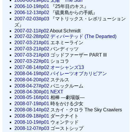
2006-08-29#p01
太陽 The Sun
2006-10-19#p01
『25年目のキス』
2006-12-13#p02
『硫黄島からの手紙』
2007-02-03#p03
『マトリックス・レボリューション
ズ』
2007-02-11#p02
About Schmidt
2007-02-28#p02
ディパーテッド (The Departed)
2007-03-21#p01
エネミーライン
2007-03-21#p02
バンディッツ
2007-03-21#p03
ゴッドファーザー PART III
2007-03-22#p01
ショコラ
2007-08-14#p02
オーシャンズ13
2008-04-19#p02
パイレーツオブカリビアン
2008-04-20#p02
ステルス
2008-04-27#p02
パニックルーム
2008-04-30#p01
NEXT
2008-05-16#p01
相棒 ―劇場版―
2008-07-19#p01
時をかける少女
2008-08-14#p02
スカイ・クロラ The Sky Crawlers
2008-09-18#p01
ダークナイト
2008-10-19#p01
ウォンテッド
2008-12-07#p03
ゴーストシップ