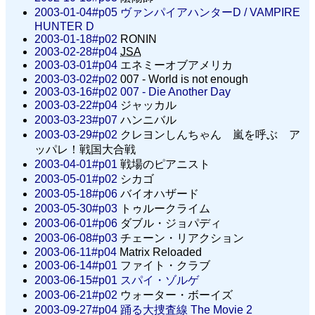
2003-01-04#p05
ヴァンパイアハンターD /
VAMPIRE
HUNTER D
2003-01-18#p02
RONIN
2003-02-28#p04
JSA
2003-03-01#p04
エネミーオブアメリカ
2003-03-02#p02
007 - World is not enough
2003-03-16#p02
007 - Die Another Day
2003-03-22#p04
ジャッカル
2003-03-23#p07
ハンニバル
2003-03-29#p02
クレヨンしんちゃん 嵐を呼ぶ ア
ッパレ！戦国大合戦
2003-04-01#p01
戦場のピアニスト
2003-05-01#p02
シカゴ
2003-05-18#p06
バイオハザード
2003-05-30#p03
トゥルークライム
2003-06-01#p06
ダブル・ジョパディ
2003-06-08#p03
チェーン・リアクション
2003-06-11#p04
Matrix Reloaded
2003-06-14#p01
ファイト・クラブ
2003-06-15#p01
スパイ・ゾルゲ
2003-06-21#p02
ウォーター・ボーイズ
2003-09-27#p04
踊る大捜査線 The Movie 2