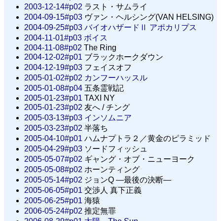
2003-12-14#p02
ラスト・サムライ
2004-09-15#p03
ヴァン・ヘルシング(VAN HELSING)
2004-09-25#p03
バイオハザードⅡ アポカリプス
2004-11-01#p03
ボイス
2004-11-08#p02
The Ring
2004-12-02#p01
ブラックホークダウン
2004-12-19#p03
フェイスオフ
2005-01-02#p02
カンフーハッスル
2005-01-08#p04
五条霊戦記
2005-01-23#p01
TAXI NY
2005-01-23#p02
友へ / チング
2005-03-13#p03
インソムニア
2005-03-23#p02
半落ち
2005-04-10#p01
ハムナプトラ２／黄金のピラミッド
2005-04-29#p03
ソードフィッシュ
2005-05-07#p02
ギャング・オブ・ニューヨーク
2005-05-08#p02
ホーンティング
2005-05-14#p02
ジョンQ —最後の決断—
2005-06-05#p01
交渉人 真下正義
2005-06-25#p01
海猿
2006-05-24#p02
推定無罪