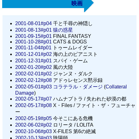
映画
2001-08-01#p04
千と千尋の神隠し
2001-08-13#p01
猿の惑星
2001-09-15#p01
FINAL FANTASY
2001-10-28#p01
CATS & DOGS
2001-11-04#p01
トゥームレイダー
2001-12-01#p02
海の上のピアニスト
2001-12-31#p01
スパイ・ゲーム
2002-01-20#p02
風の大陸
2002-02-01#p02
ジャンヌ・ダルク
2002-02-12#p08
アドゥレセンス黙示録
2002-05-01#p03
コラテラル・ダメージ
(
Collateral
Damage
)
2002-05-17#p07
ハムナプトラ / 失われた砂漠の都
2002-05-17#p08
X・Files / ファイト・ザ・フューチャ
ー
2002-05-19#p05
今そこにある危機
2002-06-02#p02
ロリータ / LOLITA
2002-10-06#p03
X-FILES 第6の絶滅
2002-10-13#p03
陰陽師