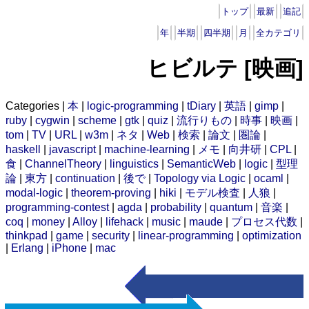
トップ
最新
追記
年
半期
四半期
月
全カテゴリ
ヒビルテ [映画]
Categories |
本
|
logic-programming
|
tDiary
|
英語
|
gimp
|
ruby
|
cygwin
|
scheme
|
gtk
|
quiz
|
流行りもの
|
時事
|
映画
|
tom
|
TV
|
URL
|
w3m
|
ネタ
|
Web
|
検索
|
論文
|
圏論
|
haskell
|
javascript
|
machine-learning
|
メモ
|
向井研
|
CPL
|
食
|
ChannelTheory
|
linguistics
|
SemanticWeb
|
logic
|
型理
論
|
東方
|
continuation
|
後で
|
Topology via Logic
|
ocaml
|
modal-logic
|
theorem-proving
|
hiki
|
モデル検査
|
人狼
|
programming-contest
|
agda
|
probability
|
quantum
|
音楽
|
coq
|
money
|
Alloy
|
lifehack
|
music
|
maude
|
プロセス代数
|
thinkpad
|
game
|
security
|
linear-programming
|
optimization
|
Erlang
|
iPhone
|
mac