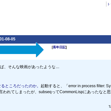
ト
01-08-05
[
長年日記
]
ば、そんな映画があったような…
になるところだったのか。
起動すると、「error in process filter: Sy
104 times]」とか言われてしまったが、subseqってCommonLispにあったな
T