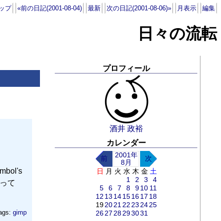
ップ
«前の日記(2001-08-04)
最新
次の日記(2001-08-06)»
月表示
編集
日々の流転
プロフィール
酒井 政裕
カレンダー
2001年
前
次
8月
mbol's
日
月
火
水
木
金
土
1
2
3
4
と思って
5
6
7
8
9
10
11
12
13
14
15
16
17
18
19
20
21
22
23
24
25
ags:
gimp
26
27
28
29
30
31