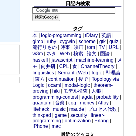
日記内検索
タグ
本
|
logic-programming
|
tDiary
|
英語
|
gimp
|
ruby
|
cygwin
|
scheme
|
gtk
|
quiz
|
流行りもの
|
時事
|
映画
|
tom
|
TV
|
URL
|
w3m
|
ネタ
|
Web
|
検索
|
論文
|
圏論
|
haskell
|
javascript
|
machine-learning
|
メ
モ
|
向井研
|
CPL
|
食
|
ChannelTheory
|
。
linguistics
|
SemanticWeb
|
logic
|
型理論
|
東方
|
continuation
|
後で
|
Topology via
Logic
|
ocaml
|
modal-logic
|
theorem-
proving
|
hiki
|
モデル検査
|
人狼
|
programming-contest
|
agda
|
probability
|
quantum
|
音楽
|
coq
|
money
|
Alloy
|
lifehack
|
music
|
maude
|
プロセス代数
|
thinkpad
|
game
|
security
|
linear-
programming
|
optimization
|
Erlang
|
iPhone
|
mac
最近のツッコミ