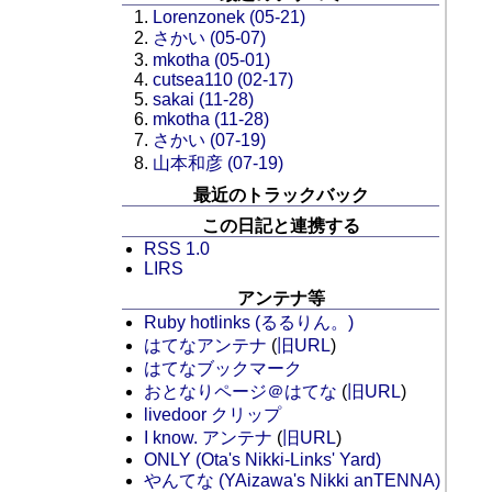
Lorenzonek (05-21)
さかい (05-07)
mkotha (05-01)
cutsea110 (02-17)
sakai (11-28)
mkotha (11-28)
さかい (07-19)
山本和彦 (07-19)
最近のトラックバック
この日記と連携する
RSS 1.0
LIRS
アンテナ等
Ruby hotlinks (るるりん。)
はてなアンテナ
(
旧URL
)
はてなブックマーク
おとなりページ＠はてな
(
旧URL
)
livedoor クリップ
I know. アンテナ
(
旧URL
)
ONLY (Ota's Nikki-Links' Yard)
やんてな (YAizawa's Nikki anTENNA)