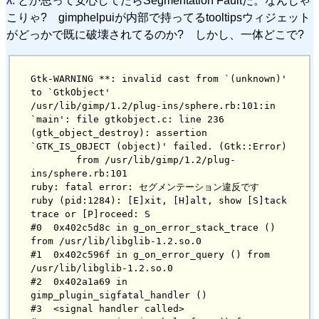
λ.
とか思って安心してたらSegmentation Faultだ。なんじゃ
こりゃ? gimphelpuiが内部で持ってるtooltipsウィジェット
がどっかで既に破壊されてるのか? しかし、一体どこで?
Gtk-WARNING **: invalid cast from `(unknown)' 
to `GtkObject'

/usr/lib/gimp/1.2/plug-ins/sphere.rb:101:in 
`main': file gtkobject.c: line 236 
(gtk_object_destroy): assertion 
`GTK_IS_OBJECT (object)' failed. (Gtk::Error)

        from /usr/lib/gimp/1.2/plug-
ins/sphere.rb:101

ruby: fatal error: セグメンテーション違反です

ruby (pid:1284): [E]xit, [H]alt, show [S]tack 
trace or [P]roceed: S

#0  0x402c5d8c in g_on_error_stack_trace () 
from /usr/lib/libglib-1.2.so.0

#1  0x402c596f in g_on_error_query () from 
/usr/lib/libglib-1.2.so.0

#2  0x402a1a69 in 
gimp_plugin_sigfatal_handler ()

#3  <signal handler called>
