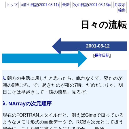
トップ
«前の日記(2001-08-11)
最新
次の日記(2001-08-13)»
月表示
編集
日々の流転
2001-08-12
[
長年日記
]
λ.
朝方の生活に戻したと思ったら、眠れなくて、寝たのが
朝の9時ごろ。で、起きたのが夜の7時。だめだこりゃ。明
日こそは早起きして「猿の惑星」見るぞ。
λ.
NArrayの次元順序
現在のFORTRANスタイルだと、例えばGimpで扱っている
ようなメモリ形式の画像データで、RGBを次元として扱う
場合に、こんな風に書くことになるのか。…微妙。