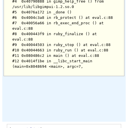
#4  0x40790888 in gimp_help_free () from 
/usr/lib/libgimpui-1.2.so.0

#5  0x4076a172 in _done ()

#6  0x4004c3a8 in rb_protect () at eval.c:88

#7  0x40056a66 in rb_exec_end_proc () at 
eval.c:88

#8  0x400443f9 in ruby_finalize () at 
eval.c:88

#9  0x40044503 in ruby_stop () at eval.c:88

#10 0x40044663 in ruby_run () at eval.c:88

#11 0x080486c2 in main () at eval.c:88

#12 0x4014f1be in __libc_start_main 