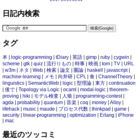
日記内検索
タグ
本
|
logic-programming
|
tDiary
|
英語
|
gimp
|
ruby
|
cygwin
|
scheme
|
gtk
|
quiz
|
流行りもの
|
時事
|
映画
|
tom
|
TV
|
URL
|
w3m
|
ネタ
|
Web
|
検索
|
論文
|
圏論
|
haskell
|
javascript
|
machine-learning
|
メモ
|
向井研
|
CPL
|
食
|
ChannelTheory
|
linguistics
|
SemanticWeb
|
logic
|
型理論
|
東方
|
continuation
|
後で
|
Topology via Logic
|
ocaml
|
modal-logic
|
theorem-
proving
|
hiki
|
モデル検査
|
人狼
|
programming-contest
|
agda
|
probability
|
quantum
|
音楽
|
coq
|
money
|
Alloy
|
lifehack
|
music
|
maude
|
プロセス代数
|
thinkpad
|
game
|
security
|
linear-programming
|
optimization
|
Erlang
|
iPhone
|
mac
最近のツッコミ