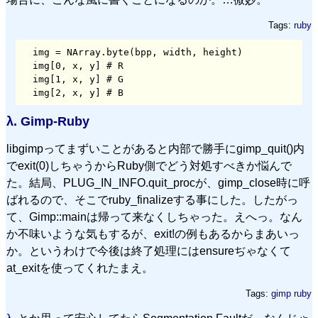
Tags:
ruby
  img = NArray.byte(bpp, width, height)

  img[0, x, y] # R

  img[1, x, y] # G

λ.
Gimp-Ruby
libgimpってまずいことがあると内部で勝手にgimp_quit()内
でexit(0)しちゃうからRuby側でどう対処すべきか悩んで
た。結局、PLUG_IN_INFO.quit_procが、gimp_close時に呼
ばれるので、そこでruby_finalizeする事にした。したがっ
て、Gimp::mainは帰って来なくしちゃった。えへっ。なん
か不味いような気もするが、exit!の例もあるからまあいっ
か。というわけで今後は終了処理にはensureぢゃなくて
at_exitを使ってくれたまえ。
Tags:
gimp
ruby