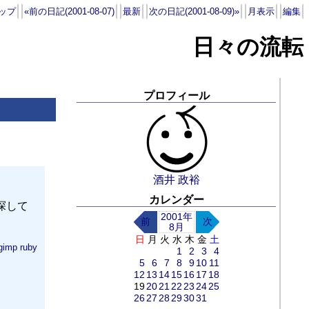
ップ
«前の日記(2001-08-07)
最新
次の日記(2001-08-09)»
月表示
編集
日々の流転
プロフィール
酒井 政裕
カレンダー
探して
2001年
前
次
8月
日
月
火
水
木
金
土
gimp
ruby
1
2
3
4
5
6
7
8
9
10
11
12
13
14
15
16
17
18
19
20
21
22
23
24
25
26
27
28
29
30
31