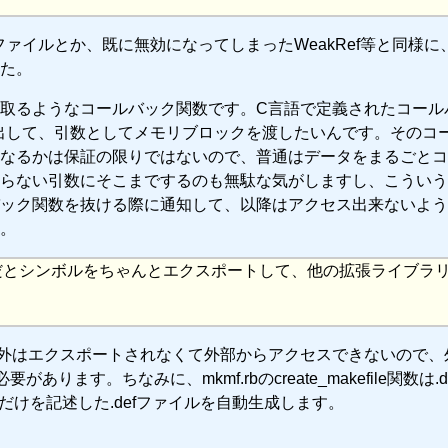
ファイルとか、既に無効になってしまったWeakRef等と同様に
た。
取るようなコールバック関数です。C言語で定義されたコール
び出して、引数としてメモリブロックを渡したいんです。そのコ
なるかは保証の限りではないので、普通はデータをまるごとコ
らない引数にそこまでするのも無駄な気がしますし、こういう
ック関数を抜ける際に通知して、以降はアクセス出来ないよう
。
owsだとシンボルをちゃんとエクスポートして、他の拡張ライブラ
ボル以外はエクスポートされなくて外部からアクセスできないので
ります。ちなみに、mkmf.rbのcreate_makefile関数は.d
」だけを記述した.defファイルを自動生成します。