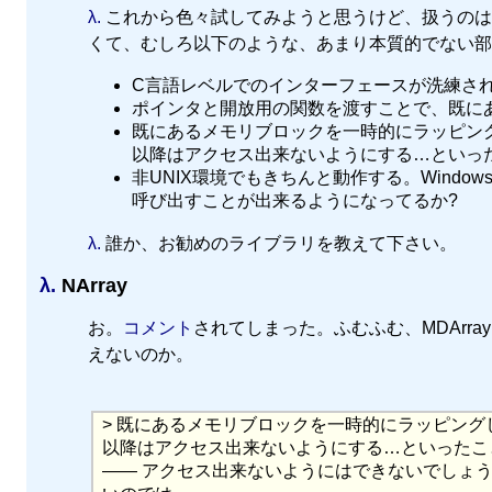
λ.
これから色々試してみようと思うけど、扱うのは
くて、むしろ以下のような、あまり本質的でない部
C言語レベルでのインターフェースが洗練さ
ポインタと開放用の関数を渡すことで、既に
既にあるメモリブロックを一時的にラッピン
以降はアクセス出来ないようにする…といっ
非UNIX環境でもきちんと動作する。Wind
呼び出すことが出来るようになってるか?
λ.
誰か、お勧めのライブラリを教えて下さい。
λ.
NArray
お。
コメント
されてしまった。ふむふむ、MDArray
えないのか。
> 既にあるメモリブロックを一時的にラッピン
以降はアクセス出来ないようにする…といったこ
—— アクセス出来ないようにはできないでしょ