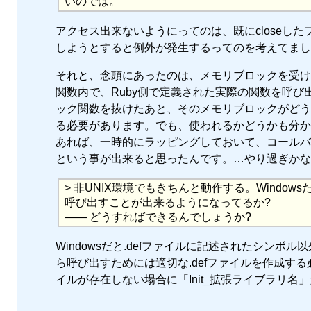
いのでは。
アクセス出来ないようにってのは、既にcloseした
しようとすると例外が発生するってのを考えてまし
それと、念頭にあったのは、メモリブロックを受け
関数内で、Ruby側で定義された実際の関数を呼
ック関数を抜けたあと、そのメモリブロックがどう
る必要があります。でも、使われるかどうかも分か
あれば、一時的にラッピングしておいて、コールバ
という事が出来ると思ったんです。…やり過ぎかな
> 非UNIX環境でもきちんと動作する。Wind
呼び出すことが出来るようになってるか?
—— どうすればできるんでしょうか?
Windowsだと.defファイルに記述されたシン
ら呼び出すためには適切な.defファイルを作成する必要があ
イルが存在しない場合に「Init_拡張ライブラリ名