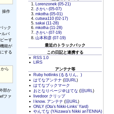
Lorenzonek (05-21)
さかい (05-07)
、操作
mkotha (05-01)
cutsea110 (02-17)
sakai (11-28)
mkotha (11-28)
バック
さかい (07-19)
ールバ
山本和彦 (07-19)
ピーす
最近のトラックバック
機能が
にする
この日記と連携する
RSS 1.0
LIRS
リから
アンテナ等
Ruby hotlinks (るるりん。)
はてなアンテナ
(
旧URL
)
はてなブックマーク
、外部か
おとなりページ＠はてな
(
旧URL
)
livedoor クリップ
efファ
I know. アンテナ
(
旧URL
)
ONLY (Ota's Nikki-Links' Yard)
やんてな (YAizawa's Nikki anTENNA)