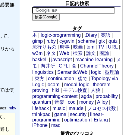
日記内検索
必要無
タグ
本
|
logic-programming
|
tDiary
|
英語
|
して、
gimp
|
ruby
|
cygwin
|
scheme
|
gtk
|
quiz
|
流行りもの
|
時事
|
映画
|
tom
|
TV
|
URL
|
ラリから
w3m
|
ネタ
|
Web
|
検索
|
論文
|
圏論
|
haskell
|
javascript
|
machine-learning
|
メ
モ
|
向井研
|
CPL
|
食
|
ChannelTheory
|
linguistics
|
SemanticWeb
|
logic
|
型理論
|
東方
|
continuation
|
後で
|
Topology via
Logic
|
ocaml
|
modal-logic
|
theorem-
しては使
proving
|
hiki
|
モデル検査
|
人狼
|
programming-contest
|
agda
|
probability
|
quantum
|
音楽
|
coq
|
money
|
Alloy
|
ags:
ruby
lifehack
|
music
|
maude
|
プロセス代数
|
thinkpad
|
game
|
security
|
linear-
て、
programming
|
optimization
|
Erlang
|
iPhone
|
mac
に難し
最近のツッコミ