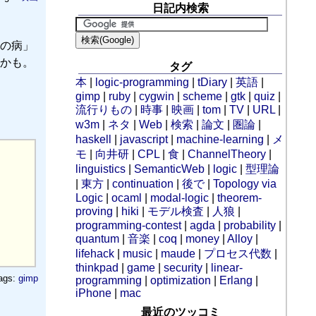
日記内検索
の病」
かも。
タグ
本
|
logic-programming
|
tDiary
|
英語
|
gimp
|
ruby
|
cygwin
|
scheme
|
gtk
|
quiz
|
流行りもの
|
時事
|
映画
|
tom
|
TV
|
URL
|
w3m
|
ネタ
|
Web
|
検索
|
論文
|
圏論
|
haskell
|
javascript
|
machine-learning
|
メ
モ
|
向井研
|
CPL
|
食
|
ChannelTheory
|
linguistics
|
SemanticWeb
|
logic
|
型理論
|
東方
|
continuation
|
後で
|
Topology via
Logic
|
ocaml
|
modal-logic
|
theorem-
proving
|
hiki
|
モデル検査
|
人狼
|
programming-contest
|
agda
|
probability
|
quantum
|
音楽
|
coq
|
money
|
Alloy
|
lifehack
|
music
|
maude
|
プロセス代数
|
thinkpad
|
game
|
security
|
linear-
ags:
gimp
programming
|
optimization
|
Erlang
|
iPhone
|
mac
最近のツッコミ