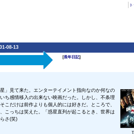
ト
01-08-13
[
長年日記
]
星」見て来た。エンターテイメント指向なのか何なの
いち感情移入の出来ない映画だった。しかし、不条理
そこだけは前作よりも個人的には好きだ。ところで、
、こっちは笑えた。「惑星直列が起こるとき、世界は
さ(笑)
T