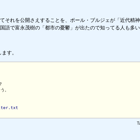
てそれを公開さえすることを、ポール・ブルジェが「近代精神
国語で富永茂樹の「都市の憂鬱」が出たので知ってる人も多い
します。




lter.txt
T