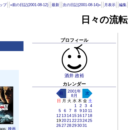
ップ
«前の日記(2001-08-12)
最新
次の日記(2001-08-14)»
月表示
編集
日々の流転
プロフィール
酒井 政裕
カレンダー
2001年
前
次
8月
日
月
火
水
木
金
土
1
2
3
4
5
6
7
8
9
10
11
12
13
14
15
16
17
18
19
20
21
22
23
24
25
26
27
28
29
30
31
ags:
映画