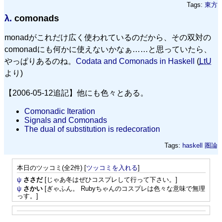
Tags:
東方
λ.
comonads
monadがこれだけ広く使われているのだから、その双対の
comonadにも何かに使えないかなぁ……と思っていたら、
やっぱりあるのね。
Codata and Comonads in Haskell
(
LtU
より)
【2006-05-12追記】他にも色々とある。
Comonadic Iteration
Signals and Comonads
The dual of substitution is redecoration
Tags:
haskell
圏論
本日のツッコミ(全2件) [
ツッコミを入れる
]
ψ
ささだ
[じゃあ冬はぜひコスプレして行って下さい。]
ψ
さかい
[ぎゃふん。 Rubyちゃんのコスプレは色々な意味で無理
っす。]