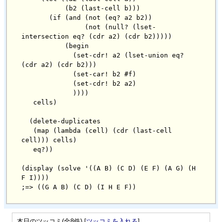
           (b2 (last-cell b)))

       (if (and (not (eq? a2 b2))

                (not (null? (lset-
intersection eq? (cdr a2) (cdr b2)))))

           (begin

             (set-cdr! a2 (lset-union eq? 
(cdr a2) (cdr b2)))

             (set-car! b2 #f)

             (set-cdr! b2 a2)

             ))))

   cells)

  (delete-duplicates

   (map (lambda (cell) (cdr (last-cell 
cell))) cells)

   eq?))

(display (solve '((A B) (C D) (E F) (A G) (H 
F I))))

本日のツッコミ(全8件) [
ツッコミを入れる
]