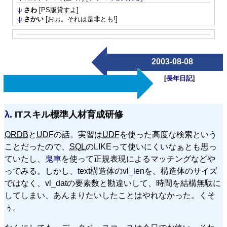
ψ
さわ
[PS版貸すよ]
ψ
さかい
[おぉ。それは是非とも!]
2003-08-08
[
長年日記
]
λ.
ITスキル標準人材育成研修
ORDB
と
UDF
の話。実習は
UDF
を使った高度な検索という
ことだったので、
SQL
のLIKEって使いにくいなぁとも思っ
ていたし、
鬼車
を使って正規表現によるマッチングなどや
ってみる。しかし、text構造体のvl_lenを、構造体のサイズ
ではなく、vl_datの要素数と勘違いして、時間を結構無駄に
してしまい、あんまりたいしたことはやれなかった。くそ
ぅ。