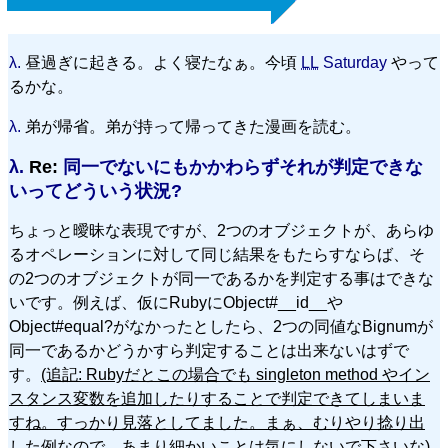
λ.
昼過ぎに起きる。よく寝たなぁ。今頃
LL
Saturday
やって
るかな。
λ.
弟が帰省。弟が持って帰ってきた漫画を読む。
λ.
Re:
同一でないにもかかわらずそれが判定できな
いってどういう状況?
ちょっと曖昧な表現ですが、2つのオブジェクトが、あらゆ
るオペレーションに対して同じ結果をもたらすならば、そ
の2つのオブジェクトが同一であるかを判定する事はできな
いです。例えば、仮にRubyにObject#__id__や
Object#equal?がなかったとしたら、2つの同値なBignumが
同一であるかどうかすら判定することは出来ないはずで
す。
(追記: Rubyだとこの場合でも singleton method やイン
スタンス変数を追加したりすることで判定できてしまいま
すね。すっかり見落としてました。まぁ、むりやり捻り出
した例なので、あまり細かいことは気にしないで下さいな)