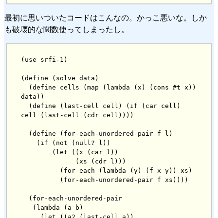
最初に思いついたコードはこんなの。かっこ悪いな。しか
も破壊的な関数使ってしまったし。
(use srfi-1)

(define (solve data)

  (define cells (map (lambda (x) (cons #t x)) 
data))

  (define (last-cell cell) (if (car cell) 
cell (last-cell (cdr cell))))

  (define (for-each-unordered-pair f l)

    (if (not (null? l))

        (let ((x (car l))

              (xs (cdr l)))

          (for-each (lambda (y) (f x y)) xs)

          (for-each-unordered-pair f xs))))

  (for-each-unordered-pair

   (lambda (a b)

     (let ((a2 (last-cell a))
