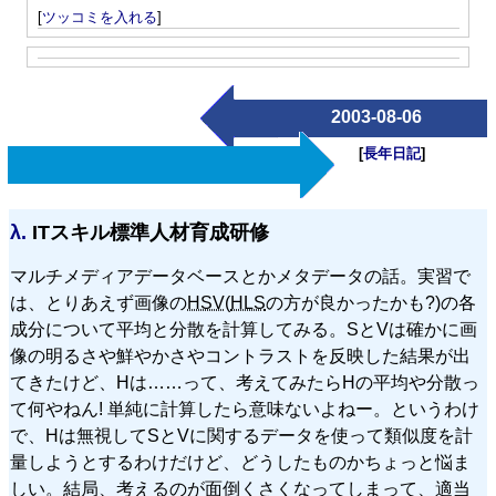
[
ツッコミを入れる
]
2003-08-06
[
長年日記
]
λ.
ITスキル標準人材育成研修
マルチメディアデータベースとかメタデータの話。実習で
は、とりあえず画像の
HSV
(
HLS
の方が良かったかも?)の各
成分について平均と分散を計算してみる。SとVは確かに画
像の明るさや鮮やかさやコントラストを反映した結果が出
てきたけど、Hは……って、考えてみたらHの平均や分散っ
て何やねん! 単純に計算したら意味ないよねー。というわけ
で、Hは無視してSとVに関するデータを使って類似度を計
量しようとするわけだけど、どうしたものかちょっと悩ま
しい。結局、考えるのが面倒くさくなってしまって、適当