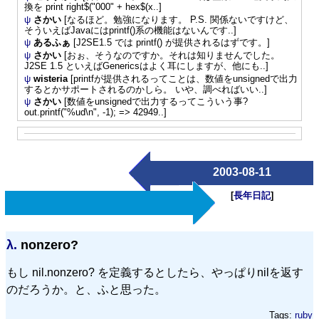
換を print right$("000" + hex$(x..]
ψ
さかい
[なるほど。勉強になります。 P.S. 関係ないですけど、
そういえばJavaにはprintf()系の機能はないんです..]
ψ
あるふぁ
[J2SE1.5 では printf() が提供されるはずです。]
ψ
さかい
[おぉ、そうなのですか。それは知りませんでした。
J2SE 1.5 といえばGenericsはよく耳にしますが、他にも..]
ψ
wisteria
[printfが提供されるってことは、数値をunsignedで出力
するとかサポートされるのかしら。 いや、調べればいい..]
ψ
さかい
[数値をunsignedで出力するってこういう事?
out.printf("%ud\n", -1); => 42949..]
2003-08-11
[
長年日記
]
λ.
nonzero?
もし nil.nonzero? を定義するとしたら、やっぱりnilを返す
のだろうか。と、ふと思った。
Tags:
ruby