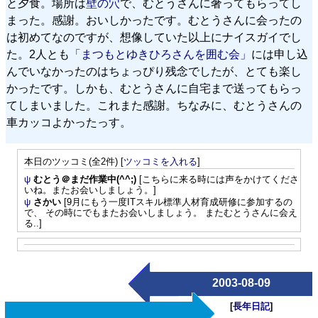
と夕食。場所は
壁の穴
で、むとうさんに奢ってもらってし
まった。感謝。おいしかったです。むとうさんに会ったの
は初めてなのですが、想像していた以上にナイスガイでし
た。2人とも
「まつもとゆきひろさんを囲む会」
には申し込
んでいなかったのはちょっぴり残念でしたが、とても楽し
かったです。しかも、むとうさんに自宅まで送ってもらっ
てしまいました。これまた感謝。ちなみに、むとうさんの
車カッコよかったっす。
本日のツッコミ(全2件) [
ツッコミを入れる
]
ψ
むとう＠まだ作業中(^^;)
[こちらに来る時には声をかけてくださ
いね。またお会いしましょう。]
ψ
さかい
[9月にもう一度ITスキル標準人材育成研修に参加するの
で、 その時にでもまたお会いしましょう。 またむとうさんに会え
る..]
2003-08-09
[
長年日記
]