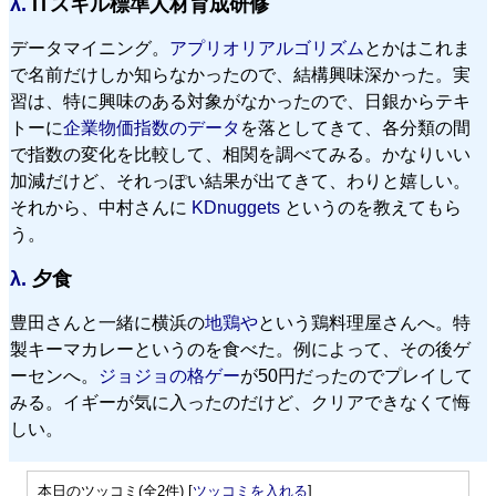
λ.
ITスキル標準人材育成研修
データマイニング。
アプリオリアルゴリズム
とかはこれま
で名前だけしか知らなかったので、結構興味深かった。実
習は、特に興味のある対象がなかったので、日銀からテキ
トーに
企業物価指数のデータ
を落としてきて、各分類の間
で指数の変化を比較して、相関を調べてみる。かなりいい
加減だけど、それっぽい結果が出てきて、わりと嬉しい。
それから、中村さんに
KDnuggets
というのを教えてもら
う。
λ.
夕食
豊田さんと一緒に横浜の
地鶏や
という鶏料理屋さんへ。特
製キーマカレーというのを食べた。例によって、その後ゲ
ーセンへ。
ジョジョの格ゲー
が50円だったのでプレイして
みる。イギーが気に入ったのだけど、クリアできなくて悔
しい。
本日のツッコミ(全2件) [
ツッコミを入れる
]