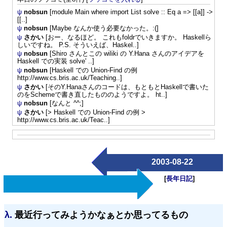
ψ
nobsun
[module Main where import List solve :: Eq a => [[a]] ->
[[..]
ψ
nobsun
[Maybe なんか使う必要なかった。:(]
ψ
さかい
[おー、なるほど。 これもfoldrでいきますか。 Haskellら
しいですね。 P.S. そういえば、Haskel..]
ψ
nobsun
[Shiro さんとこの wiliki の Y.Hana さんのアイデアを
Haskell での実装 solve' ..]
ψ
nobsun
[Haskell での Union-Find の例
http://www.cs.bris.ac.uk/Teaching..]
ψ
さかい
[そのY.Hanaさんのコードは、もともとHaskellで書いた
のをSchemeで書き直したもののようですよ。 ht..]
ψ
nobsun
[なんと ^^;]
ψ
さかい
[> Haskell での Union-Find の例 >
http://www.cs.bris.ac.uk/Teac..]
2003-08-22
[
長年日記
]
λ.
最近行ってみようかなぁとか思ってるもの