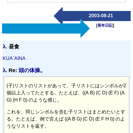
2003-08-21
[
長年日記
]
λ.
昼食
KUA`AINA
λ.
Re:
頭の体操。
(子)リストのリストがあって、子リストにはシンボルが2
個以上入ってたとする。たとえば、((A B) (C D) (E F) (A
G) (H F I)) のような感じ。
これを、同じシンボルを含む子リストはまとめたいとす
る。たとえば、例で言えば ((A B G) (C D) (E F H I)) のよ
うなリストを返す。