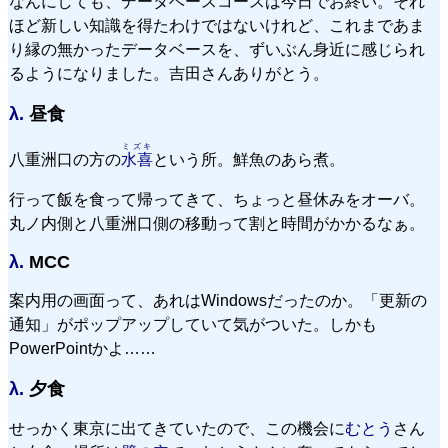
なんにしても、データベースコースは今日でお終い。それ
ほど新しい知識を得たわけではないけれど、これまであま
り縁の無かったデータベースを、ずいぶん身近に感じられ
るようになりました。吉田さんありがとう。
λ.
昼食
ミズキ
八重洲口の方の
水喜
という所。鮮魚のあら煮。
行って飯を食って帰ってきて、ちょっと昼休みをオーバ。
丸ノ内側と八重洲口側の移動って割と時間がかかるなぁ。
λ.
MCC
案内用の画面って、あれはWindowsだったのか。「更新の
通知」がポップアップしていて気がついた。しかも
PowerPointかよ……
λ.
夕食
せっかく東京に出てきていたので、この機会に
むとう
さん