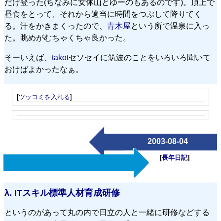
だけ登った(ちなみに女体山とゆーのもあるのです)。頂上で
昼食をとって、それから適当に時間をつぶして降りてく
る。汗をかきまくったので、
青木屋
という所で温泉に入っ
た。眺めがむちゃくちゃ良かった。
そーいえば、
takot
セソセイに筑波のことをいろいろ聞いて
おけばよかったなぁ。
[
ツッコミを入れる
]
2003-08-04
[
長年日記
]
λ.
ITスキル標準人材育成研修
というのがあって丸の内で日立の人と一緒に研修などする