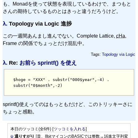
も、Monadを使って状態を表現しているわけで、まつもと
さんの期待しているものとはきっと違うだろうけど。
λ.
Topology via Logic 進捗
この一週間あんまし進んでない。Complete Lattice,
cHa
,
Frame の関係でちょっとだけ混乱中。
Tags:
Topology via Logic
λ.
Re:
お前ら sprintf() を使え
$hoge = "XXX" . substr("000$year",-4) . 
substr("0$month",-2)
sprintf()使えってのはもっともだけど、このトリッキーさに
ちょっと感動。
本日のツッコミ(全6件) [
ツッコミを入れる
]
ψ
通りすがり
[昔、8bitマイコンのBASICでは整数→16進文字列変