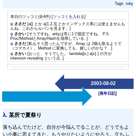
Tags:
ruby
本日のツッコミ(全4件) [
ツッコミを入れる
]
ψ
ささだ
[a[] とか a[1,2,3] とかインデックス系には使えませんも
んね。これからルパンを見ます。]
ψ
さかい
[そうですね。arityは常に1で固定ですね。 P.S.
Proc/MethodとArray/Hashを混用している..]
ψ
ささだ
[私もそう思ったんですが、Array は 2個も取るようで
（コマカイ）。Method に変換しても、嬉しいのかな？ ..]
ψ
さかい
[おっと、そうでした。 lambda{|x,| a[x] } の方が
intension revealing という点..]
2003-08-02
[
長年日記
]
λ.
某所で夏祭り
落ち込んでたけど、自分が今悩んでることが、どうでもよ
い小事に思えてきた。もうやりたいようにやろう。立ちふ