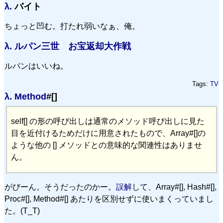
λ.
バイト
ちょっと凹む。打たれ弱いなぁ、俺。
λ.
ルパン三世 お宝返却大作戦
ルパンはいいね。
Tags:
TV
λ.
Method
#[]
self[] の形の呼び出しは通常のメソッド呼び出しに見た
目を近付けるためだけに用意されたもので、Array#[]の
ような他の [] メソッドとの意味的な関連性はありませ
ん。
がびーん。そうだったのかー。
誤解
して、Array#[], Hash#[],
Proc#[], Method#[] あたりを区別せずに使いまくっていまし
た。(T_T)