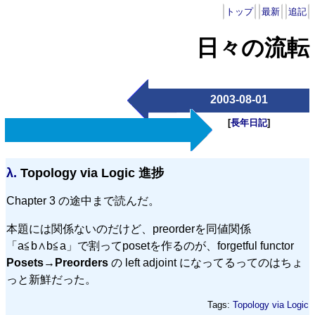
トップ
最新
追記
日々の流転
2003-08-01
[
長年日記
]
λ.
Topology via Logic 進捗
Chapter 3 の途中まで読んだ。
本題には関係ないのだけど、preorderを同値関係
「a≦b∧b≦a」で割ってposetを作るのが、forgetful functor
Posets
→
Preorders
の left adjoint になってるってのはちょ
っと新鮮だった。
Tags:
Topology via Logic