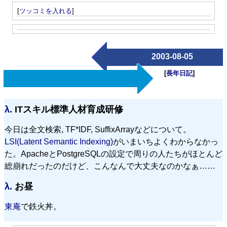
[
ツッコミを入れる
]
2003-08-05
[
長年日記
]
λ.
ITスキル標準人材育成研修
今日は全文検索, TF*IDF, SuffixArrayなどについて。
LSI(Latent Semantic Indexing)
がいまいちよくわからなかっ
た。ApacheとPostgreSQLの設定で周りの人たちがほとんど
総崩れだったのだけど、こんなんで大丈夫なのかなぁ……
λ.
お昼
東庵
で鉄火丼。