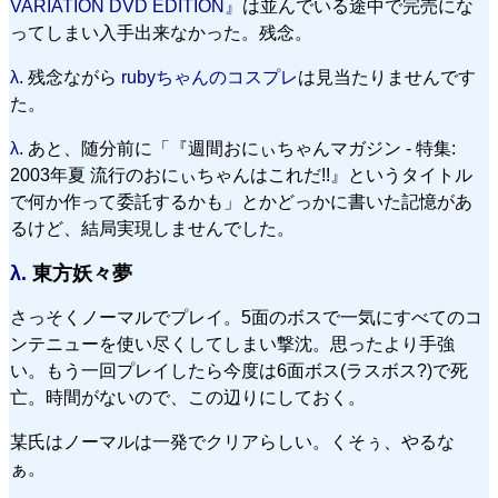
VARIATION DVD EDITION』
は並んでいる途中で完売にな
ってしまい入手出来なかった。残念。
λ.
残念ながら
rubyちゃんのコスプレ
は見当たりませんです
た。
λ.
あと、随分前に「『週間おにぃちゃんマガジン - 特集:
2003年夏 流行のおにぃちゃんはこれだ!!』というタイトル
で何か作って委託するかも」とかどっかに書いた記憶があ
るけど、結局実現しませんでした。
λ.
東方妖々夢
さっそくノーマルでプレイ。5面のボスで一気にすべてのコ
ンテニューを使い尽くしてしまい撃沈。思ったより手強
い。もう一回プレイしたら今度は6面ボス(ラスボス?)で死
亡。時間がないので、この辺りにしておく。
某氏はノーマルは一発でクリアらしい。くそぅ、やるな
ぁ。