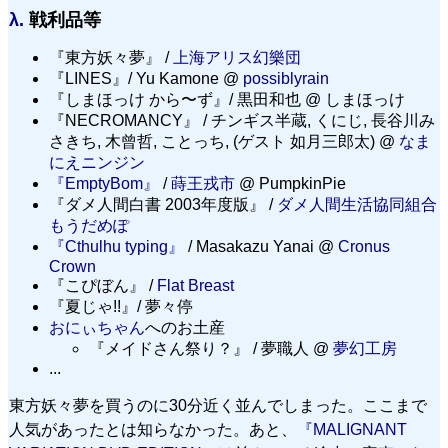
λ.
戦利品等
『東方妖々夢』 /
上海アリス幻樂団
『LINES』/ Yu Kamone @
possiblyrain
『しまほっけ から〜ず』/ 黒田和也 @ しまほっけ
『NECROMANCY』 / チンギス半蔵, くにじ, 長谷川み
さきち, 木曾哲, ことっち, (ゲスト 如月三郎太) @
なま
にえニンジン
『EmptyBom』
/
蒔王戎市
@ PumpkinPie
『ダメ人間白書 2003年度版』 /
ダメ人間生活協同組合
もうだめぽ
『Cthulhu typing』
/ Masakazu Yanai @
Cronus
Crown
『こぴぼん』 /
Flat Breast
『夏じゃ!!』/ 夢々停
おにぃちゃん
へのお土産
『メイドさん祭り？』 / 夢職人 @
夢幻工房
...
東方妖々夢を買うのに30分近く並んでしまった。ここまで
人気があったとは知らなかった。あと、
『MALIGNANT