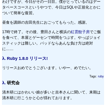
わけですが、今日がその一日目。僕がとっているのはデー
タベースコースというやつで、今日はSQLや正規化とかに
ついて簡単な復習。
昼食を講師の吉田先生におごってもらった。感謝。
17時で終了。その後、豊田さんと横浜の
紅雲餃子房
でご飯
を食べて、本屋とゲーセンで時間をつぶす。やっぱジョイ
スティックは難しい。パッドならあんな負け方は絶対
に……
λ.
Ruby 1.8.0 リリース!
リリースおめでとうございます。いやー、めでたい。
Tags:
ruby
λ.
研究会
清木研にはかわいい娘が多いと吉本さんに聞いて、来期は
清木研に行こうかと心が揺れております。