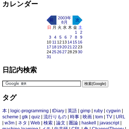
カレンダー
2003年
前
次
8月
日
月
火
水
木
金
土
1
2
3
4
5
6
7
8
9
10
11
12
13
14
15
16
17
18
19
20
21
22
23
24
25
26
27
28
29
30
31
日記内検索
タグ
本
|
logic-programming
|
tDiary
|
英語
|
gimp
|
ruby
|
cygwin
|
scheme
|
gtk
|
quiz
|
流行りもの
|
時事
|
映画
|
tom
|
TV
|
URL
|
w3m
|
ネタ
|
Web
|
検索
|
論文
|
圏論
|
haskell
|
javascript
|
machine-learning
|
メモ
|
向井研
|
CPL
|
食
|
ChannelTheory
|