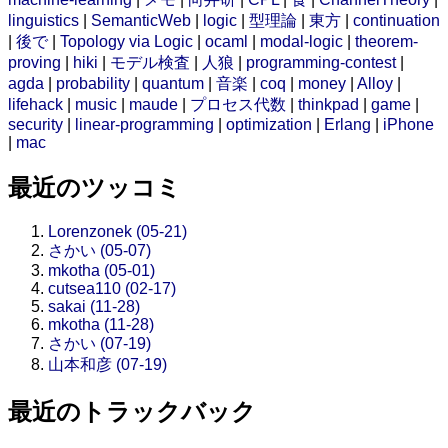
linguistics
|
SemanticWeb
|
logic
|
型理論
|
東方
|
continuation
|
後で
|
Topology via Logic
|
ocaml
|
modal-logic
|
theorem-
proving
|
hiki
|
モデル検査
|
人狼
|
programming-contest
|
agda
|
probability
|
quantum
|
音楽
|
coq
|
money
|
Alloy
|
lifehack
|
music
|
maude
|
プロセス代数
|
thinkpad
|
game
|
security
|
linear-programming
|
optimization
|
Erlang
|
iPhone
|
mac
最近のツッコミ
Lorenzonek (05-21)
さかい (05-07)
mkotha (05-01)
cutsea110 (02-17)
sakai (11-28)
mkotha (11-28)
さかい (07-19)
山本和彦 (07-19)
最近のトラックバック