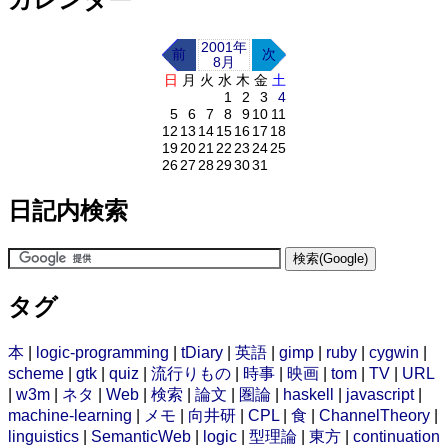
2001年
前
次
8月
日
月
火
水
木
金
土
1
2
3
4
5
6
7
8
9
10
11
12
13
14
15
16
17
18
19
20
21
22
23
24
25
26
27
28
29
30
31
日記内検索
タグ
本
|
logic-programming
|
tDiary
|
英語
|
gimp
|
ruby
|
cygwin
|
scheme
|
gtk
|
quiz
|
流行りもの
|
時事
|
映画
|
tom
|
TV
|
URL
|
w3m
|
ネタ
|
Web
|
検索
|
論文
|
圏論
|
haskell
|
javascript
|
machine-learning
|
メモ
|
向井研
|
CPL
|
食
|
ChannelTheory
|
linguistics
|
SemanticWeb
|
logic
|
型理論
|
東方
|
continuation