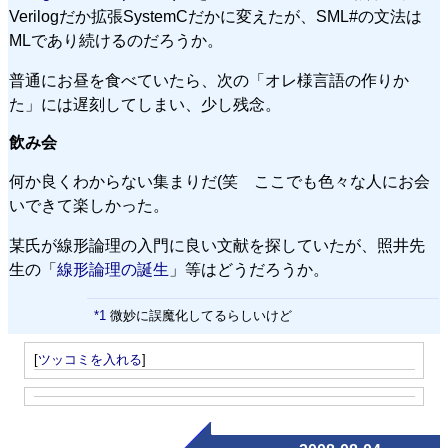
Verilogだか拡張SystemCだかに変えたが、SML#の文法は
MLであり続けるのだろうか。
普通にお昼を食べていたら、次の「オレ様言語の作りか
た」には遅刻してしまい、少し残念。
飲み会
何か良くわからない集まりだ(笑 ここでも色々な人にお会
いできて楽しかった。
某氏が線形論理の入門に良い文献を探していたが、照井先
生の「
線形論理の誕生
」等はどうだろうか。
*1
微妙に誤魔化してるらしいけど
[
ツッコミを入れる
]