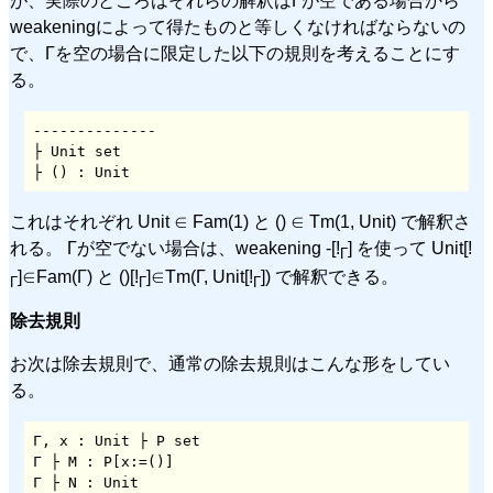
が、実際のところはそれらの解釈はΓが空である場合から
weakeningによって得たものと等しくなければならないの
で、Γを空の場合に限定した以下の規則を考えることにす
る。
--------------

├ Unit set

├ () : Unit
これはそれぞれ Unit ∈ Fam(1) と () ∈ Tm(1, Unit) で解釈さ
れる。 Γが空でない場合は、weakening -[!
] を使って Unit[!
Γ
]∈Fam(Γ) と ()[!
]∈Tm(Γ, Unit[!
]) で解釈できる。
Γ
Γ
Γ
除去規則
お次は除去規則で、通常の除去規則はこんな形をしてい
る。
Γ, x : Unit ├ P set

Γ ├ M : P[x:=()]

Γ ├ N : Unit
