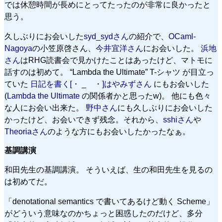
では休憩時間が長めにとってたったのが非常に良かったと
思う。
久しぶりにお会いした
syd_sydさん
の紹介で、
OCaml-
Nagoya
の小笠原啓さん、
今井宜洋さん
にお会いした。
浜地
さん
はRHG読書会で見かけたことはあったけど、マトモに
話すのは初めて。 “Lambda the Ultimate” T-シャツ が目立っ
ていた
日記を書く[・ _ゝ・]はやみずさん
にもお会いした
(
Lambda the Ultimate
の関係者かと思ったw)。 他にも色々
な人にお会い出来た。
野中さん
にも久しぶりにお会いした
かったけど、お会いできず残念。それから、
sshiさん
や
Theoriaさん
のような方にもお会いしたかったなぁ。
基調講演
和田先生の基調講演。 そういえば、生の和田先生を見るの
は初めてだ。
「denotational semantics で書いてあるけど動く Scheme」
がどういう意味なのかちょっと困惑したのだけど、多分