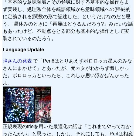
「基本的な意味領域とその領域に対する基本的な操作をま
ず実装し、処理系全体を統語領域から意味領域への(帰納的
に定義される)関数の形で記述した」というだけなのだと思
う。 昼休みのときに「再帰はどうるんだろう?」みたいな話
もあったけど、不動点をとる部分も基本的な操作として実
装されているのだろう。
Language Update
弾さんの発表
で「Perl6はとりあえずポロロッカ星人のみな
さんにまかせて」とあったが、元ネタがわからず悔しかっ
た。ポロロッカといったら、これしか思い浮かばんかった
よ。
正規表現のtrieを用いた最適化の話は「これまでやってなか
ったんかい」と思った。しかし、それにしても、Perlは相変