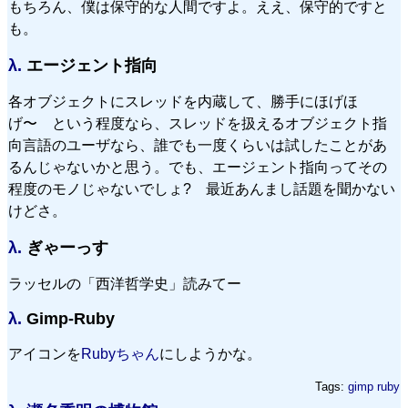
もちろん、僕は保守的な人間ですよ。ええ、保守的ですと
も。
λ.
エージェント指向
各オブジェクトにスレッドを内蔵して、勝手にほげほ
げ〜 という程度なら、スレッドを扱えるオブジェクト指
向言語のユーザなら、誰でも一度くらいは試したことがあ
るんじゃないかと思う。でも、エージェント指向ってその
程度のモノじゃないでしょ? 最近あんまし話題を聞かない
けどさ。
λ.
ぎゃーっす
ラッセルの「西洋哲学史」読みてー
λ.
Gimp-Ruby
アイコンを
Rubyちゃん
にしようかな。
Tags:
gimp
ruby