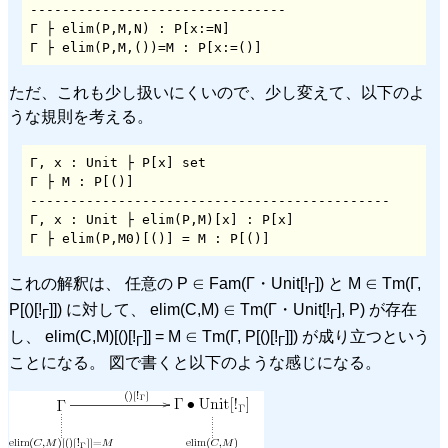
--------------------------------

Γ ├ elim(P,M,N) : P[x:=N]

Γ ├ elim(P,M,())=M : P[x:=()]
ただ、これも少し扱いにくいので、少し変えて、以下のよ
うな規則を考える。
Γ, x : Unit ├ P[x] set

Γ ├ M : P[()]

---------------------------------------------

Γ, x : Unit ├ elim(P,M)[x] : P[x]

Γ ├ elim(P,M0)[()] = M : P[()]
これの解釈は、 任意の P ∈ Fam(Γ・Unit[!
]) と M ∈ Tm(Γ,
Γ
P[()[!
]]) に対して、 elim(C,M) ∈ Tm(Γ・Unit[!
], P) が存在
Γ
Γ
し、 elim(C,M)[()[!
]] = M ∈ Tm(Γ, P[()[!
]]) が成り立つという
Γ
Γ
ことになる。 図で書くと以下のような感じになる。