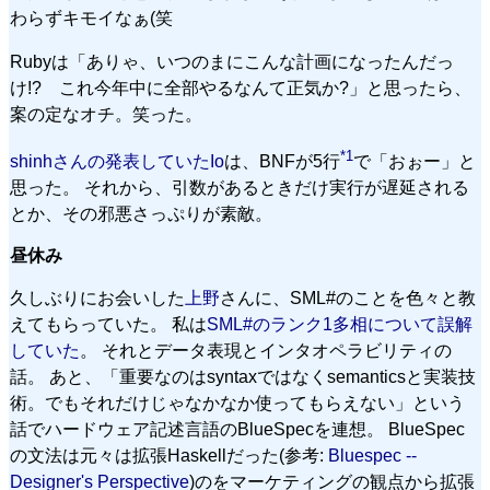
わらずキモイなぁ(笑
Rubyは「ありゃ、いつのまにこんな計画になったんだっ
け!? これ今年中に全部やるなんて正気か?」と思ったら、
案の定なオチ。笑った。
*1
shinhさんの発表していたIo
は、BNFが5行
で「おぉー」と
思った。 それから、引数があるときだけ実行が遅延される
とか、その邪悪さっぷりが素敵。
昼休み
久しぶりにお会いした
上野
さんに、SML#のことを色々と教
えてもらっていた。 私は
SML#のランク1多相について誤解
していた
。 それとデータ表現とインタオペラビリティの
話。 あと、「重要なのはsyntaxではなくsemanticsと実装技
術。でもそれだけじゃなかなか使ってもらえない」という
話でハードウェア記述言語のBlueSpecを連想。 BlueSpec
の文法は元々は拡張Haskellだった(参考:
Bluespec --
Designer's Perspective
)のをマーケティングの観点から拡張