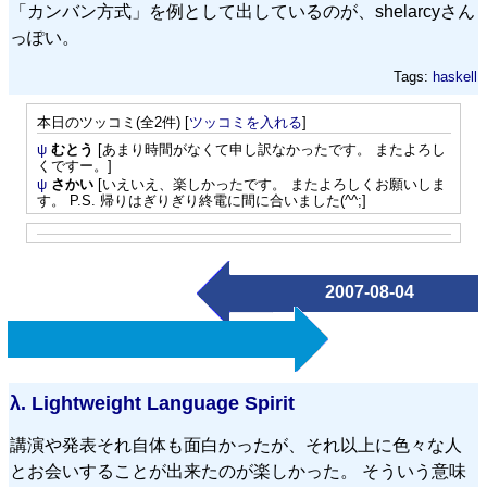
「カンバン方式」を例として出しているのが、shelarcyさん
っぽい。
Tags:
haskell
本日のツッコミ(全2件) [
ツッコミを入れる
]
ψ
むとう
[あまり時間がなくて申し訳なかったです。 またよろし
くですー。]
ψ
さかい
[いえいえ、楽しかったです。 またよろしくお願いしま
す。 P.S. 帰りはぎりぎり終電に間に合いました(^^;]
2007-08-04
λ.
Lightweight Language Spirit
講演や発表それ自体も面白かったが、それ以上に色々な人
とお会いすることが出来たのが楽しかった。 そういう意味