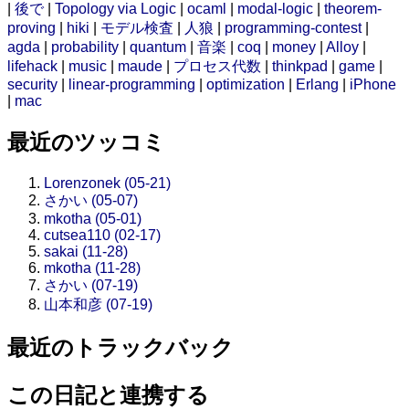
|
後で
|
Topology via Logic
|
ocaml
|
modal-logic
|
theorem-
proving
|
hiki
|
モデル検査
|
人狼
|
programming-contest
|
agda
|
probability
|
quantum
|
音楽
|
coq
|
money
|
Alloy
|
lifehack
|
music
|
maude
|
プロセス代数
|
thinkpad
|
game
|
security
|
linear-programming
|
optimization
|
Erlang
|
iPhone
|
mac
最近のツッコミ
Lorenzonek (05-21)
さかい (05-07)
mkotha (05-01)
cutsea110 (02-17)
sakai (11-28)
mkotha (11-28)
さかい (07-19)
山本和彦 (07-19)
最近のトラックバック
この日記と連携する