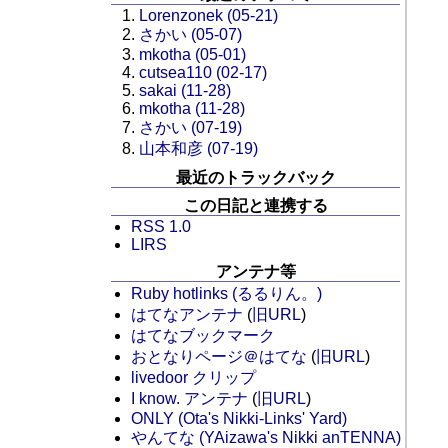
Lorenzonek (05-21)
さかい (05-07)
mkotha (05-01)
cutsea110 (02-17)
sakai (11-28)
mkotha (11-28)
さかい (07-19)
山本和彦 (07-19)
最近のトラックバック
この日記と連携する
RSS 1.0
LIRS
アンテナ等
Ruby hotlinks (るるりん。)
はてなアンテナ
(
旧URL
)
はてなブックマーク
おとなりページ＠はてな
(
旧URL
)
livedoor クリップ
I know. アンテナ
(
旧URL
)
ONLY (Ota's Nikki-Links' Yard)
やんてな (YAizawa's Nikki anTENNA)