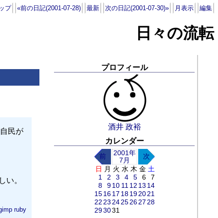
ップ
«前の日記(2001-07-28)
最新
次の日記(2001-07-30)»
月表示
編集
日々の流転
プロフィール
酒井 政裕
自民が
カレンダー
2001年
前
次
7月
日
月
火
水
木
金
土
1
2
3
4
5
6
7
しい。
8
9
10
11
12
13
14
15
16
17
18
19
20
21
22
23
24
25
26
27
28
gimp
ruby
29
30
31