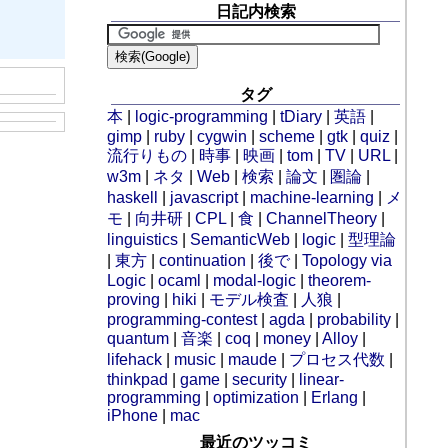
日記内検索
タグ
本
|
logic-programming
|
tDiary
|
英語
|
gimp
|
ruby
|
cygwin
|
scheme
|
gtk
|
quiz
|
流行りもの
|
時事
|
映画
|
tom
|
TV
|
URL
|
w3m
|
ネタ
|
Web
|
検索
|
論文
|
圏論
|
haskell
|
javascript
|
machine-learning
|
メ
モ
|
向井研
|
CPL
|
食
|
ChannelTheory
|
linguistics
|
SemanticWeb
|
logic
|
型理論
|
東方
|
continuation
|
後で
|
Topology via
Logic
|
ocaml
|
modal-logic
|
theorem-
proving
|
hiki
|
モデル検査
|
人狼
|
programming-contest
|
agda
|
probability
|
quantum
|
音楽
|
coq
|
money
|
Alloy
|
lifehack
|
music
|
maude
|
プロセス代数
|
thinkpad
|
game
|
security
|
linear-
programming
|
optimization
|
Erlang
|
iPhone
|
mac
最近のツッコミ